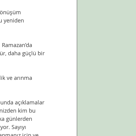
 dönüşüm 
u yeniden 
 da Ramazan’da 
ür, daha güçlü bir 
lik ve arınma 
sunda açıklamalar 
çinizden kim bu 
şka günlerden 
yor. Sayıyı 
anmanız için ve 