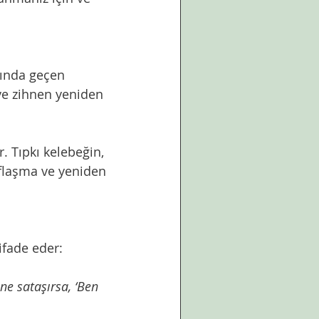
sında geçen 
 ve zihnen yeniden 
. Tıpkı kelebeğin, 
flaşma ve yeniden 
ifade eder:
ne sataşırsa, ‘Ben 