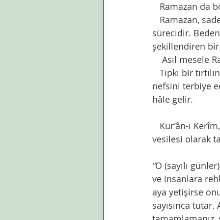
   Ramazan da bö
   Ramazan, sade
sürecidir. Beden
şekillendiren bi
    Asıl mesele 
   Tıpkı bir tırt
nefsini terbiye 
hâle gelir.
   Kur’ân-ı Kerî
vesilesi olarak t
“
O (sayılı günle
ve insanlara rehb
aya yetişirse on
sayısınca tutar. 
tamamlamanız, s