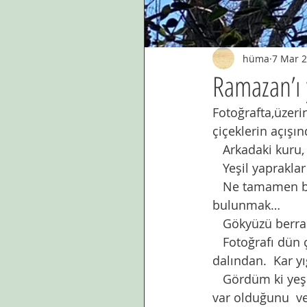
hüma
7 Mar 
Ramazan’ı 
Fotoğrafta,üzeri
çiçeklerin açışın
   Arkadaki kuru,
   Yeşil yaprakla
   Ne tamamen b
bulunmak…
   Gökyüzü berrak
   Fotoğrafı dün
dalından.  Kar y
   Gördüm ki yeş
var olduğunu  ve