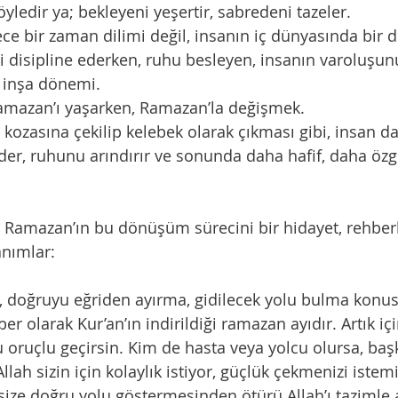
yledir ya; bekleyeni yeşertir, sabredeni tazeler.
ce bir zaman dilimi değil, insanın iç dünyasında bir
i disipline ederken, ruhu besleyen, insanın varoluşun
r inşa dönemi.
Ramazan’ı yaşarken, Ramazan’la değişmek.
ılın kozasına çekilip kelebek olarak çıkması gibi, insan
eder, ruhunu arındırır ve sonunda daha hafif, daha özg
m, Ramazan’ın bu dönüşüm sürecini bir hidayet, rehber
anımlar:
r), doğruyu eğriden ayırma, gidilecek yolu bulma konu
er olarak Kur’an’ın indirildiği ramazan ayıdır. Artık i
u oruçlu geçirsin. Kim de hasta veya yolcu olursa, ba
Allah sizin için kolaylık istiyor, güçlük çekmenizi istemi
ize doğru yolu göstermesinden ötürü Allah’ı tazimle 