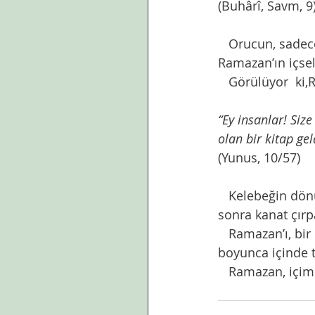
(Buhârî, Savm, 9
   Orucun, sadece
Ramazan’ın içsel
   Görülüyor  ki
“Ey insanlar! Size
olan bir kitap gel
(Yunus, 10/57)
   Kelebeğin dö
sonra kanat çırp
Ramazan’ı, bir
boyunca içinde t
   Ramazan, içim