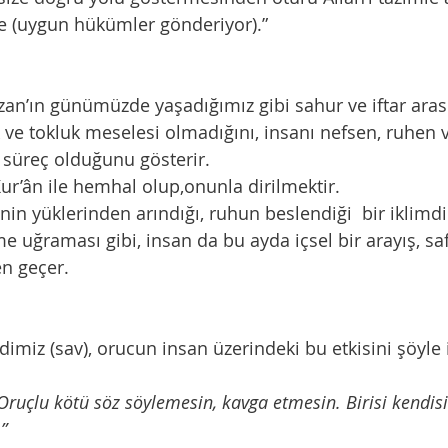
ye (uygun hükümler gönderiyor).”
zan’ın günümüzde yaşadığımız gibi sahur ve iftar ara
ık ve tokluk meselesi olmadığını, insanı nefsen, ruhen
r süreç olduğunu gösterir.
Kur’ân ile hemhal olup,onunla dirilmektir.
in yüklerinden arındığı, ruhun beslendiği  bir iklimdir
uğraması gibi, insan da bu ayda içsel bir arayış, sa
n geçer.
miz (sav), orucun insan üzerindeki bu etkisini şöyle 
Oruçlu kötü söz söylemesin, kavga etmesin. Birisi kendisi
”