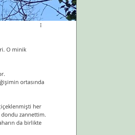
ri. O minik 
or.
ğişimin ortasında 
içeklenmişti her 
an dondu zannettim.
harın da birlikte 