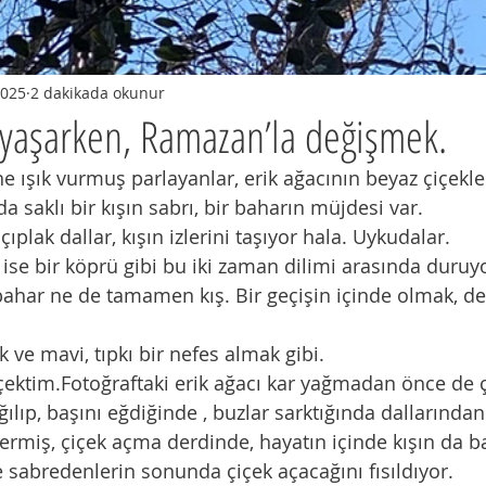
2025
2 dakikada okunur
yaşarken, Ramazan’la değişmek.
ne ışık vurmuş parlayanlar, erik ağacının beyaz çiçekle
da saklı bir kışın sabrı, bir baharın müjdesi var.
 çıplak dallar, kışın izlerini taşıyor hala. Uykudalar.
r ise bir köprü gibi bu iki zaman dilimi arasında duruy
ahar ne de tamamen kış. Bir geçişin içinde olmak, de
 ve mavi, tıpkı bir nefes almak gibi.
 çektim.Fotoğraftaki erik ağacı kar yağmadan önce de ç
ığılıp, başını eğdiğinde , buzlar sarktığında dallarınd
ermiş, çiçek açma derdinde, hayatın içinde kışın da ba
 sabredenlerin sonunda çiçek açacağını fısıldıyor.