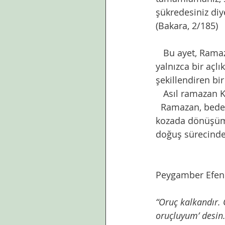
şükredesiniz di
(Bakara, 2/185)
   Bu ayet, Rama
yalnızca bir açl
şekillendiren bi
   Asıl ramazan 
  Ramazan, beden
kozada dönüşüme 
doğuş sürecinde
Peygamber Efendi
“Oruç kalkandır. 
oruçluyum’ desin.