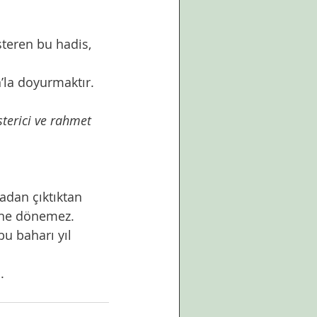
steren bu hadis, 
n’la doyurmaktır.
sterici ve rahmet 
dan çıktıktan 
line dönemez.
u baharı yıl 
.