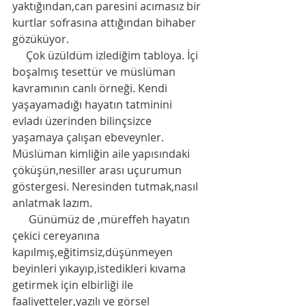
yaktığından,can paresini acımasız bir 
kurtlar sofrasına attığından bihaber 
gözüküyor. 
     Çok üzüldüm izlediğim tabloya. İçi 
boşalmış tesettür ve müslüman 
kavramının canlı örneği. Kendi 
yaşayamadığı hayatın tatminini 
evladı üzerinden bilinçsizce 
yaşamaya çalışan ebeveynler. 
Müslüman kimliğin aile yapısındaki 
çöküşün,nesiller arası uçurumun 
göstergesi. Neresinden tutmak,nasıl 
anlatmak lazım. 
      Günümüz de ,müreffeh hayatın 
çekici cereyanına 
kapılmış,eğitimsiz,düşünmeyen 
beyinleri yıkayıp,istedikleri kıvama 
getirmek için elbirliği ile 
faaliyetteler,yazılı ve görsel 