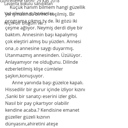
Güncelleme tarihi:
29 Kas 2018
Lavanta kokulu sandıktan
    Küçük hanım bilmem hangi güzellik 
Yad ellerden iz bırakanlar...
yarışmasında birinci seçilmiş. Bir 
programa çıkmış tv de. İki gözü iki 
Niçin bir bloğum var.?
çeşme ağlıyor. Neymiş derdi diye bir 
baktım. Annesinin başı kapalıymış 
çok eleştiri almış bu yüzden. Annesi 
ona ,o annesine saygı duyarmış. 
Utanmazmış annesinden. Üzülüyor. 
Anlayamıyor ne olduğunu. Dilinde 
ezberletilmiş klişe cümleler 
şaşkın,konuşuyor. 
      Anne yanında başı güzelce kapalı. 
Hissedilir bir gurur içinde izliyor kızını 
,Sanki bir sanatçı eserini izler gibi. 
Nasıl bir pay çıkartıyor olabilir 
kendine acaba.? Kendisine emanet 
güzeller güzeli kızının 
dünyasını,ahiretini ateşe 