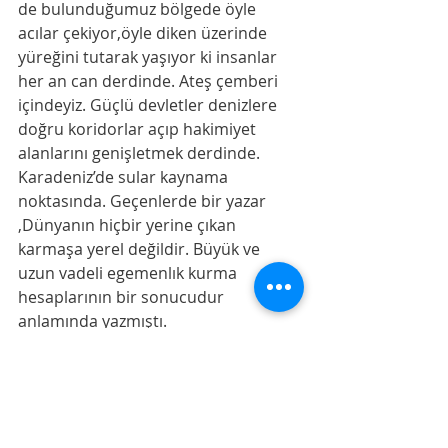
de bulunduğumuz bölgede öyle 
acılar çekiyor,öyle diken üzerinde 
yüreğini tutarak yaşıyor ki insanlar 
her an can derdinde. Ateş çemberi 
içindeyiz. Güçlü devletler denizlere 
doğru koridorlar açıp hakimiyet 
alanlarını genişletmek derdinde. 
Karadeniz’de sular kaynama 
noktasında. Geçenlerde bir yazar 
,Dünyanın hiçbir yerine çıkan 
karmaşa yerel değildir. Büyük ve 
uzun vadeli egemenlık kurma 
hesaplarının bir sonucudur 
anlamında yazmıştı. 
     Bu çerçevede bu ve benzeri 
hadiseler ve kamu oyuna sunuş 
şekilleri de gençliğimize ve aile 
yapımıza yönelik uzun vadeli 
hesapların sonucu olarak 