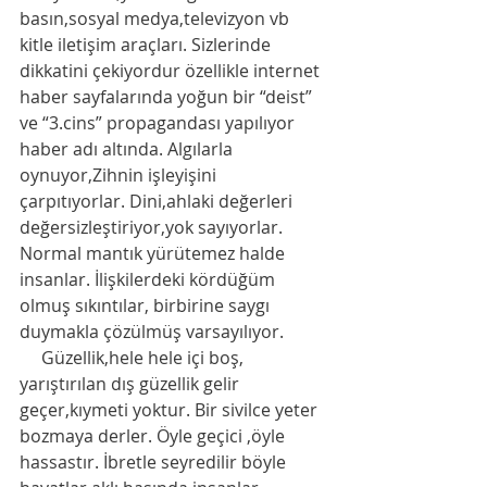
basın,sosyal medya,televizyon vb 
kitle iletişim araçları. Sizlerinde 
dikkatini çekiyordur özellikle internet 
haber sayfalarında yoğun bir “deist” 
ve “3.cins” propagandası yapılıyor 
haber adı altında. Algılarla 
oynuyor,Zihnin işleyişini 
çarpıtıyorlar. Dini,ahlaki değerleri 
değersizleştiriyor,yok sayıyorlar. 
Normal mantık yürütemez halde 
insanlar. İlişkilerdeki kördüğüm 
olmuş sıkıntılar, birbirine saygı 
duymakla çözülmüş varsayılıyor.
     Güzellik,hele hele içi boş, 
yarıştırılan dış güzellik gelir 
geçer,kıymeti yoktur. Bir sivilce yeter 
bozmaya derler. Öyle geçici ,öyle 
hassastır. İbretle seyredilir böyle 