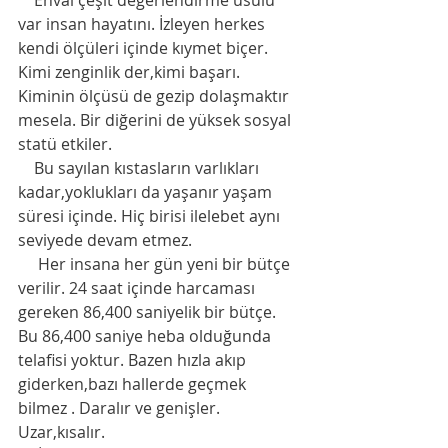
    Envai çeşit değerlendirme usulü 
var insan hayatını. İzleyen herkes 
kendi ölçüleri içinde kıymet biçer. 
Kimi zenginlik der,kimi başarı. 
Kiminin ölçüsü de gezip dolaşmaktır 
mesela. Bir diğerini de yüksek sosyal 
statü etkiler. 
    Bu sayılan kıstasların varlıkları 
kadar,yoklukları da yaşanır yaşam 
süresi içinde. Hiç birisi ilelebet aynı 
seviyede devam etmez. 
     Her insana her gün yeni bir bütçe 
verilir. 24 saat içinde harcaması 
gereken 86,400 saniyelik bir bütçe. 
Bu 86,400 saniye heba olduğunda 
telafisi yoktur. Bazen hızla akıp 
giderken,bazı hallerde geçmek 
bilmez . Daralır ve genişler. 
Uzar,kısalır. 