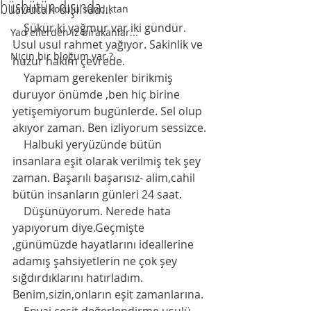
büsbütün dışında...
Lavanta kokulu sandıktan
    Şükür ki yağmur var iki gündür. 
Yad ellerden iz bırakanlar...
Usul usul rahmet yağıyor. Sakinlik ve 
Niçin bir bloğum var.?
huzur hakim çevrede. 
    Yapmam gerekenler birikmiş 
duruyor önümde ,ben hiç birine 
yetişemiyorum bugünlerde. Sel olup 
akıyor zaman. Ben izliyorum sessizce. 
    Halbuki yeryüzünde bütün 
insanlara eşit olarak verilmiş tek şey 
zaman. Başarılı başarısız- alim,cahil 
bütün insanların günleri 24 saat.
    Düşünüyorum. Nerede hata 
yapıyorum diye.Geçmişte 
,günümüzde hayatlarını ideallerine 
adamış şahsiyetlerin ne çok şey 
sığdırdıklarını hatırladım. 
Benim,sizin,onların eşit zamanlarına. 