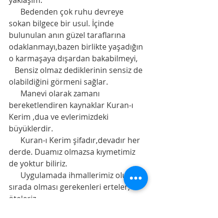
yaklaşım. 
      Bedenden çok ruhu devreye 
sokan bilgece bir usul. İçinde 
bulunulan anın güzel taraflarına 
odaklanmayı,bazen birlikte yaşadığın 
o karmaşaya dışardan bakabilmeyi,    
   Bensiz olmaz dediklerinin sensiz de 
olabildiğini görmeni sağlar. 
      Manevi olarak zamanı 
bereketlendiren kaynaklar Kuran-ı 
Kerim ,dua ve evlerimizdeki 
büyüklerdir. 
      Kuran-ı Kerim şifadır,devadır her 
derde. Duamız olmazsa kıymetimiz 
de yoktur biliriz.     
      Uygulamada ihmallerimiz olur. İlk 
sırada olması gerekenleri erteler, 
öteleriz. 
      Günümüzde çoğu zaman,çoğu 