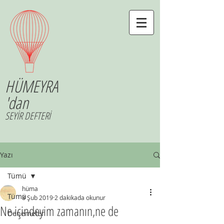
HÜMEYRA
'dan
SEYİR DEFTERİ
Yazı
Tümü
hüma
Tümü
8 Şub 2019
2 dakikada okunur
Ne içindeyim zamanın,ne de
Denemeler