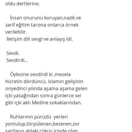
oldu dertlerine. 
    İnsan onurunu koruyan,nazik ve 
zarif eğitim tarzına onlarca örnek 
verilebilir. 
 İletişim dili sevgi ve anlayış idi. 
 Sevdi.
 Sevdirdi... 
    Öylesine sevdirdi ki ,mesela 
hicretin dördüncü, islamın gelişinin 
onyedinci yılında aşama aşama gelen 
içki yasağından sonra günlerce sel 
gibi içki aktı Medine sokaklarından. 
    Ruhlarının pürüzlü  yerleri 
yontulup,törpülenen,bezenen,zor 
şartların ahlaki çöküş içinde olan 