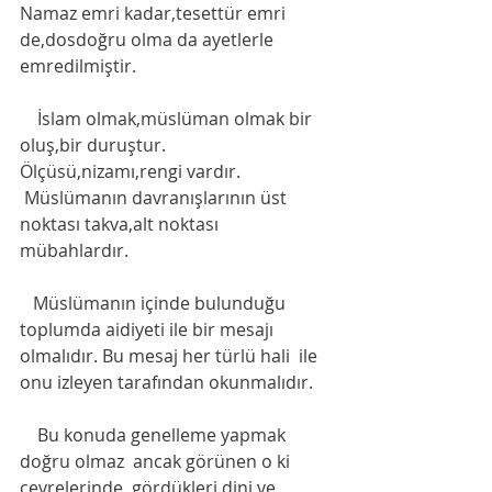
Namaz emri kadar,tesettür emri 
de,dosdoğru olma da ayetlerle 
emredilmiştir. 
    İslam olmak,müslüman olmak bir 
oluş,bir duruştur. 
Ölçüsü,nizamı,rengi vardır.
 Müslümanın davranışlarının üst 
noktası takva,alt noktası 
mübahlardır. 
   Müslümanın içinde bulunduğu 
toplumda aidiyeti ile bir mesajı 
olmalıdır. Bu mesaj her türlü hali  ile 
onu izleyen tarafından okunmalıdır. 
    Bu konuda genelleme yapmak 
doğru olmaz  ancak görünen o ki 
çevrelerinde  gördükleri dini ve 