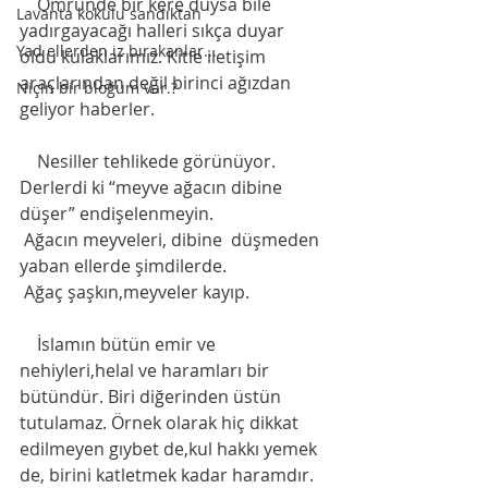
    Ömründe bir kere duysa bile 
Lavanta kokulu sandıktan
yadırgayacağı halleri sıkça duyar 
Yad ellerden iz bırakanlar...
oldu kulaklarımız. Kitle iletişim 
araçlarından değil birinci ağızdan 
Niçin bir bloğum var.?
geliyor haberler. 
    Nesiller tehlikede görünüyor. 
Derlerdi ki “meyve ağacın dibine 
düşer” endişelenmeyin. 
 Ağacın meyveleri, dibine  düşmeden 
yaban ellerde şimdilerde.
 Ağaç şaşkın,meyveler kayıp.
    İslamın bütün emir ve 
nehiyleri,helal ve haramları bir 
bütündür. Biri diğerinden üstün 
tutulamaz. Örnek olarak hiç dikkat 
edilmeyen gıybet de,kul hakkı yemek 
de, birini katletmek kadar haramdır. 