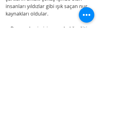
insanları yıldızlar gibi ışık saçan nur 
kaynakları oldular. 
    Peygamberimizin uyguladığı eğitim 
incelendiğinde açıkça görülür ki , 
sevgi ve diğerkâmlık en etkili terbiye 
metodudur. 
 Hz İbrahim’in duası yazıya son nokta 
olsun. 
“Ey Rabbim! Beni ve soyumdan 
gelecekleri namazını dosdoğru 
kılanlardan eyle! Ey Rabbimiz! duamı 
kabul et!”