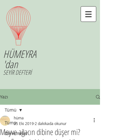
HÜMEYRA
'dan
SEYİR DEFTERİ
Yazı
Tümü
hüma
Tümü
25 Eki 2019
2 dakikada okunur
Meyve ağacın dibine düşer mi?
Denemeler