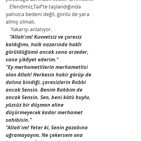
   Efendimiz,Taif’te taşlandığında 
yalnızca bedeni değil, gönlü de yara 
almış olmalı.    
    Yakarışı anlatıyor.
   “Allah'ım! Kuvvetsiz ve çaresiz 
kaldığımı, halk nazarında hakîr 
görüldüğümü ancak sana arzeder, 
sana şikâyet ederim."
"Ey merhametlilerin merhametlisi 
olan Allah! Herkesin hakir görüp de 
dalına bindiği, çaresizlerin Rabbi 
ancak Sensin. Benim Rabbim de 
ancak Sensin. Sen, beni kötü huylu, 
yüzsüz bir düşman eline 
düşürmeyecek kadar merhamet 
sahibisin."
"Allah'ım! Yeter ki, Senin gazabına 
uğramayayım. Ne çekersem ona 