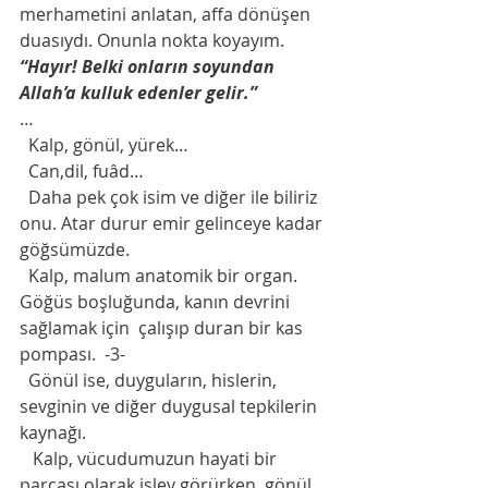
merhametini anlatan, affa dönüşen 
duasıydı. Onunla nokta koyayım.
“Hayır! Belki onların soyundan 
Allah’a kulluk edenler gelir.”
…
  Kalp, gönül, yürek…
  Can,dil, fuâd…
  Daha pek çok isim ve diğer ile biliriz 
onu. Atar durur emir gelinceye kadar 
göğsümüzde.
  Kalp, malum anatomik bir organ. 
Göğüs boşluğunda, kanın devrini 
sağlamak için  çalışıp duran bir kas 
pompası.  -3-
  Gönül ise, duyguların, hislerin, 
sevginin ve diğer duygusal tepkilerin 
kaynağı.
   Kalp, vücudumuzun hayati bir 
parçası olarak işlev görürken, gönül, 