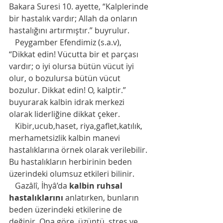
Bakara Suresi 10. ayette, “Kalplerinde 
bir hastalık vardır; Allah da onların 
hastalığını artırmıştır.” buyrulur.
   Peygamber Efendimiz (s.a.v), 
“Dikkat edin! Vücutta bir et parçası 
vardır; o iyi olursa bütün vücut iyi 
olur, o bozulursa bütün vücut 
bozulur. Dikkat edin! O, kalptir.” 
buyurarak kalbin idrak merkezi 
olarak liderliğine dikkat çeker.
   Kibir,ucub,haset, riya,gaflet,katılık, 
merhametsizlik kalbin manevi 
hastalıklarına örnek olarak verilebilir. 
Bu hastalıkların herbirinin beden 
üzerindeki olumsuz etkileri bilinir.    
   Gazâlî, İhyâ’da 
kalbin ruhsal 
hastalıklarını
 anlatırken, bunların 
beden üzerindeki etkilerine de 
değinir. Ona göre, üzüntü, stres ve 