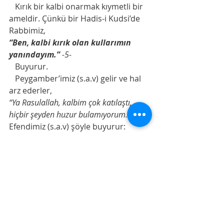
   Kırık bir kalbi onarmak kıymetli bir 
ameldir. Çünkü bir Hadis-i Kudsi’de 
Rabbimiz,
“Ben, kalbi kırık olan kullarımın 
yanındayım.”
 -5-
   Buyurur.
   Peygamber’imiz (s.a.v) gelir ve hal 
arz ederler,
“Ya Rasulallah, kalbim çok katılaştı, 
hiçbir şeyden huzur bulamıyorum.”
Efendimiz (s.a.v) şöyle buyurur:
“Bir yetimin başını okşa, bir gönlü 
sevindir. O zaman kalbin 
yumuşar.”
-6-
    Dua ile…