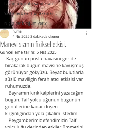
Lavanta kokulu sandıktan
Yad ellerden iz bırakanlar...
Niçin bir bloğum var.?
hüma
4 Nis 2025
3 dakikada okunur
Manevi sızının fiziksel etkisi.
Güncelleme tarihi:
5 Nis 2025
 Kaç günün puslu havasını geride 
bırakarak bugün mavisine kavuşmuş 
görünüyor gökyüzü. Beyaz bulutlarla 
süslü maviliğin ferahlatıcı etkisisi var 
ruhumuzda.
   Bayramın kırık kalplerini yazacağım 
bugün. Taif yolculuğunun bugünün 
gönüllerine kadar düşen 
kırgınlığından yola çıkalım istedim. 
   Peygamberimiz efendimizin Taif 
yolculuğu derinden etkiler ümmetini.