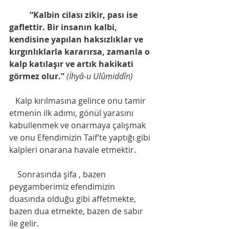
“Kalbin cilası zikir, pası ise 
gaflettir. Bir insanın kalbi, 
kendisine yapılan haksızlıklar ve 
kırgınlıklarla kararırsa, zamanla o 
kalp katılaşır ve artık hakikati 
görmez olur.”
(İhyâ-u Ulûmiddîn)
   Kalp kırılmasına gelince onu tamir 
etmenin ilk adımı, gönül yarasını 
kabullenmek ve onarmaya çalışmak 
ve onu Efendimizin Taif’te yaptığı gibi 
kalpleri onarana havale etmektir.
    Sonrasında şifa , bazen 
peygamberimiz efendimizin 
duasında olduğu gibi affetmekte, 
bazen dua etmekte, bazen de sabır 
ile gelir.