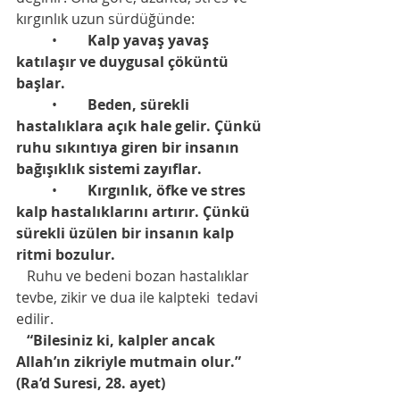
kırgınlık uzun sürdüğünde:
	•	
Kalp yavaş yavaş 
katılaşır ve duygusal çöküntü 
başlar.
	•	
Beden, sürekli 
hastalıklara açık hale gelir.
Çünkü 
ruhu sıkıntıya giren bir insanın 
bağışıklık sistemi zayıflar.
	•	
Kırgınlık, öfke ve stres 
kalp hastalıklarını artırır.
Çünkü 
sürekli üzülen bir insanın kalp 
ritmi bozulur.
   Ruhu ve bedeni bozan hastalıklar 
tevbe, zikir ve dua ile kalpteki  tedavi 
edilir.    
   “Bilesiniz ki, kalpler ancak 
Allah’ın zikriyle mutmain olur.” 
(Ra’d Suresi, 28. ayet)