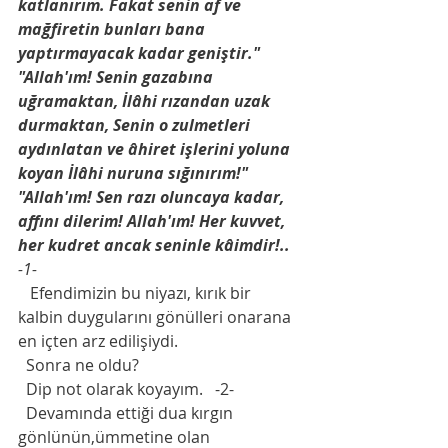
katlanırım. Fakat senin af ve 
mağfiretin bunları bana 
yaptırmayacak kadar geniştir."
"Allah'ım! Senin gazabına 
uğramaktan, İlâhi rızandan uzak 
durmaktan, Senin o zulmetleri 
aydınlatan ve âhiret işlerini yoluna 
koyan İlâhi nuruna sığınırım!"
"Allah'ım! Sen razı oluncaya kadar, 
affını dilerim! Allah'ım! Her kuvvet, 
her kudret ancak seninle kâimdir!..
-1-
   Efendimizin bu niyazı, kırık bir 
kalbin duygularını gönülleri onarana 
en içten arz edilişiydi.    
  Sonra ne oldu?
  Dip not olarak koyayım.   -2-
  Devamında ettiği dua kırgın 
gönlünün,ümmetine olan 