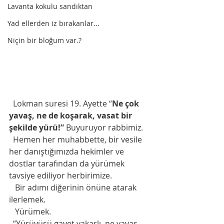
Lavanta kokulu sandıktan
Yad ellerden iz bırakanlar...
Niçin bir bloğum var.?
  Lokman suresi 19. Ayette “
Ne çok 
yavaş, ne de koşarak, vasat bir 
şekilde yürü!”
Buyuruyor rabbimiz.
  Hemen her muhabbette, bir vesile 
her danıştığımızda hekimler ve 
dostlar tarafından da yürümek 
tavsiye ediliyor herbirimize.
   Bir adımı diğerinin önüne atarak 
ilerlemek.   
   Yürümek. 
  “Yürüyüşü gayet vakarlı, ne yavaş, 