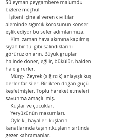
Süleyman peygambere malumdu 
bizlere meçhul.
   İşiteni içine alıveren cıvıltılar  
aleminde sığırcık korosunun konseri 
eşlik ediyor bu sefer adımlarımıza.
    Kimi zaman hava akımına kapılmış 
siyah bir tül gibi salındıklarını 
görürüz onların. Büyük gruplar 
halinde döner, eğilir, bükülür, halden 
hale girerler.
    Mürg-i Zeyrek (sığırcık) anlayışlı kuş 
derler farisîler. Birlikten doğan güçü 
keşfetmişler. Toplu hareket etmeleri 
savunma amaçlı imiş.
    Kuşlar ve çocuklar.
    Yeryüzünün masumları.
    Öyle ki, hayaller  kuşların 
kanatlarında taşınır,kuşların sırtında 
gezer kahramanlar.