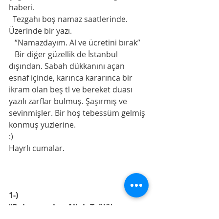
haberi.
  Tezgahı boş namaz saatlerinde. 
Üzerinde bir yazı.
   “Namazdayım. Al ve ücretini bırak”
   Bir diğer güzellik de İstanbul 
dışından. Sabah dükkanını açan 
esnaf içinde, karınca kararınca bir 
ikram olan beş tl ve bereket duası 
yazılı zarflar bulmuş. Şaşırmış ve 
sevinmişler. Bir hoş tebessüm gelmiş 
konmuş yüzlerine.
:)
Hayrlı cumalar.
1-)
“Rahman olan Allah Teâlâ'nın 
salih kulları, yeryüzünde vakar ve 