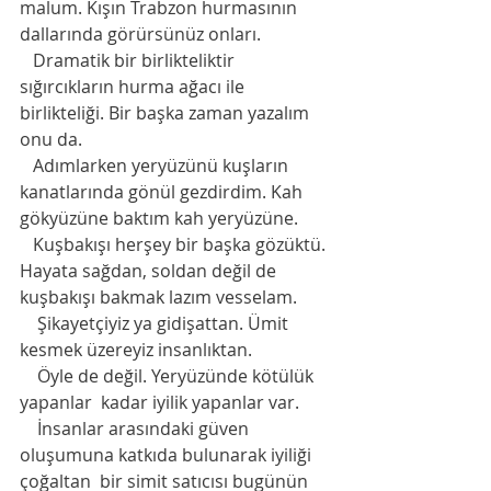
malum. Kışın Trabzon hurmasının 
dallarında görürsünüz onları.
   Dramatik bir birlikteliktir 
sığırcıkların hurma ağacı ile 
birlikteliği. Bir başka zaman yazalım 
onu da.
   Adımlarken yeryüzünü kuşların 
kanatlarında gönül gezdirdim. Kah 
gökyüzüne baktım kah yeryüzüne.
   Kuşbakışı herşey bir başka gözüktü. 
Hayata sağdan, soldan değil de 
kuşbakışı bakmak lazım vesselam.
    Şikayetçiyiz ya gidişattan. Ümit 
kesmek üzereyiz insanlıktan.
    Öyle de değil. Yeryüzünde kötülük 
yapanlar  kadar iyilik yapanlar var.
    İnsanlar arasındaki güven 
oluşumuna katkıda bulunarak iyiliği 
çoğaltan  bir simit satıcısı bugünün 