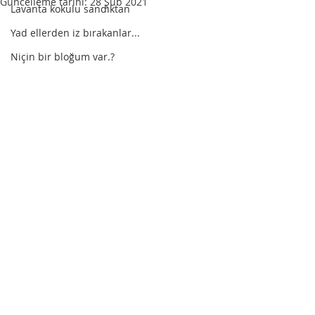
Güncelleme tarihi:
28 Şub 2021
Lavanta kokulu sandıktan
Yad ellerden iz bırakanlar...
Niçin bir bloğum var.?