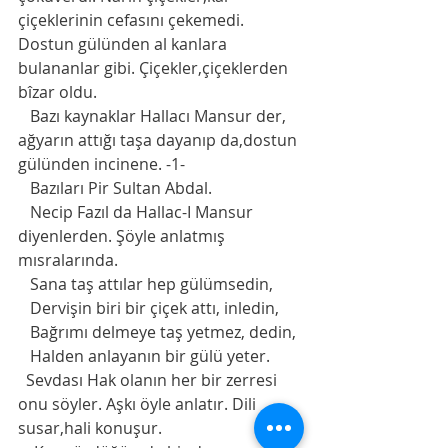
çiçeklerinin cefasını çekemedi. 
Dostun gülünden al kanlara 
bulananlar gibi. Çiçekler,çiçeklerden 
bîzar oldu. 
   Bazı kaynaklar Hallacı Mansur der, 
ağyarın attığı taşa dayanıp da,dostun 
gülünden incinene. -1-
   Bazıları Pir Sultan Abdal. 
   Necip Fazıl da Hallac-I Mansur 
diyenlerden. Şöyle anlatmış 
mısralarında. 
   Sana taş attılar hep gülümsedin,
   Dervişin biri bir çiçek attı, inledin,
   Bağrımı delmeye taş yetmez, dedin,
   Halden anlayanın bir gülü yeter.
  Sevdası Hak olanın her bir zerresi 
onu söyler. Aşkı öyle anlatır. Dili 
susar,hali konuşur. 