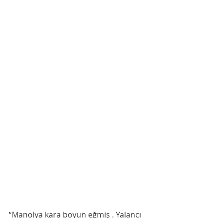
“Manolya kara boyun eğmiş . Yalancı 