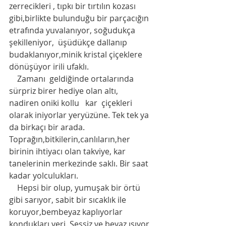
zerrecikleri , tıpkı bir tırtılın kozası 
gibi,birlikte bulunduğu bir parçacığın 
etrafında yuvalanıyor, soğudukça  
şekilleniyor,  üşüdükçe dallanıp 
budaklanıyor,minik kristal çiçeklere 
dönüşüyor irili ufaklı. 
    Zamanı  geldiğinde ortalarında 
sürpriz birer hediye olan altı,  
nadiren oniki kollu   kar  çiçekleri 
olarak iniyorlar yeryüzüne. Tek tek ya 
da birkaçı bir arada. 
Toprağın,bitkilerin,canlıların,her 
birinin ihtiyacı olan takviye, kar 
tanelerinin merkezinde saklı. Bir saat 
kadar yolculukları. 
    Hepsi bir olup, yumuşak bir örtü 
gibi sarıyor, sabit bir sıcaklık ile 
koruyor,bembeyaz kaplıyorlar 
kondukları yeri. Sessiz ve beyaz ışıyor 