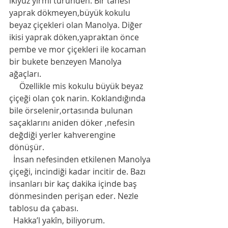
ikiyüz yirmi türünden. Bir tanesi 
yaprak dökmeyen,büyük kokulu 
beyaz çiçekleri olan Manolya. Diğer 
ikisi yaprak döken,yapraktan önce 
pembe ve mor çiçekleri ile kocaman 
bir bukete benzeyen Manolya 
ağaçları. 
     Özellikle mis kokulu büyük beyaz 
çiçeği olan çok narin. Koklandığında 
bile örselenir,ortasında bulunan 
saçaklarını aniden döker ,nefesin 
değdiği yerler kahverengine 
dönüşür. 
  İnsan nefesinden etkilenen Manolya 
çiçeği, incindiği kadar incitir de. Bazı 
insanları bir kaç dakika içinde baş 
dönmesinden perişan eder. Nezle 
tablosu da çabası. 
  Hakka’l yakîn, biliyorum. 