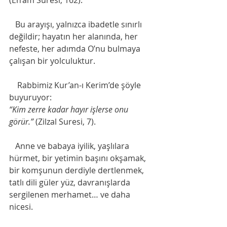
(En’âm Suresi, 162).
   Bu arayışı, yalnızca ibadetle sınırlı 
değildir; hayatın her alanında, her 
nefeste, her adımda O’nu bulmaya 
çalışan bir yolculuktur.
    Rabbimiz Kur’an-ı Kerim’de şöyle 
buyuruyor:
“Kim zerre kadar hayır işlerse onu 
görür.”
 (Zilzal Suresi, 7).
   Anne ve babaya iyilik, yaşlılara 
hürmet, bir yetimin başını okşamak, 
bir komşunun derdiyle dertlenmek, 
tatlı dili güler yüz, davranışlarda 
sergilenen merhamet… ve daha 
nicesi.