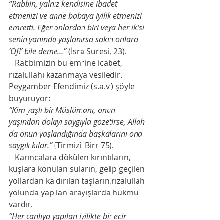
“Rabbin, yalnız kendisine ibadet 
etmenizi ve anne babaya iyilik etmenizi 
emretti. Eğer onlardan biri veya her ikisi 
senin yanında yaşlanırsa sakın onlara 
‘Öf!’ bile deme…”
 (İsra Suresi, 23).
   Rabbimizin bu emrine icabet, 
rızalullahı kazanmaya vesiledir.
Peygamber Efendimiz (s.a.v.) şöyle 
buyuruyor:
“Kim yaşlı bir Müslümanı, onun 
yaşından dolayı saygıyla gözetirse, Allah 
da onun yaşlandığında başkalarını ona 
saygılı kılar.”
 (Tirmizî, Birr 75).
   Karıncalara dökülen kırıntıların, 
kuşlara konulan suların, gelip geçilen 
yollardan kaldırılan taşların,rızalullah 
yolunda yapılan arayışlarda hükmü 
vardır.
“Her canlıya yapılan iyilikte bir ecir 