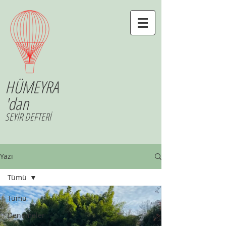
HÜMEYRA
'dan
SEYİR DEFTERİ
Yazı
Tümü
Tümü
Denemeler