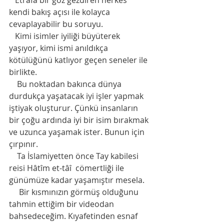
   Etrafa bir göz gezdiren herkes 
kendi bakış açısı ile kolayca 
cevaplayabilir bu soruyu.
   Kimi isimler iyiliği büyüterek 
yaşıyor, kimi ismi anıldıkça 
kötülüğünü katlıyor geçen seneler ile 
birlikte.
    Bu noktadan bakınca dünya 
durdukça yaşatacak iyi işler yapmak 
iştiyak oluşturur. Çünkü insanların 
bir çoğu ardında iyi bir isim bırakmak 
ve uzunca yaşamak ister. Bunun için 
çırpınır.    
    Ta İslamiyetten önce Tay kabilesi 
reisi Hâtîm et-tâî  cömertliği ile 
günümüze kadar yaşamıştır mesela.
     Bir kısmınızın görmüş olduğunu 
tahmin ettiğim bir videodan 
bahsedeceğim. Kıyafetinden esnaf 