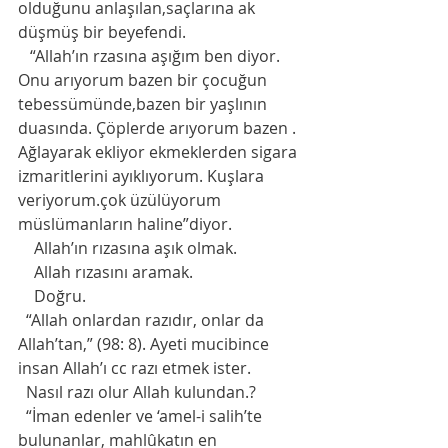
olduğunu anlaşılan,saçlarına ak 
düşmüş bir beyefendi.
   “Allah’ın rzasına aşığım ben diyor. 
Onu arıyorum bazen bir çocuğun 
tebessümünde,bazen bir yaşlının 
duasında. Çöplerde arıyorum bazen . 
Ağlayarak ekliyor ekmeklerden sigara 
izmaritlerini ayıklıyorum. Kuşlara 
veriyorum.çok üzülüyorum 
müslümanların haline”diyor.
    Allah’ın rızasına aşık olmak.
    Allah rızasını aramak.
    Doğru.
  “Allah onlardan razıdır, onlar da 
Allah’tan,” (98: 8). Ayeti mucibince 
insan Allah’ı cc razı etmek ister.
  Nasıl razı olur Allah kulundan.?
  “İman edenler ve ‘amel-i salih’te 
bulunanlar, mahlûkatın en 