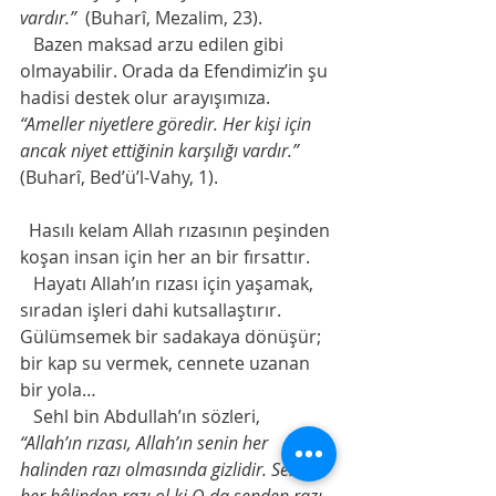
vardır.”
  (Buharî, Mezalim, 23).
   Bazen maksad arzu edilen gibi 
olmayabilir. Orada da Efendimiz’in şu 
hadisi destek olur arayışımıza.
“Ameller niyetlere göredir. Her kişi için 
ancak niyet ettiğinin karşılığı vardır.”
(Buharî, Bed’ü’l-Vahy, 1).
  Hasılı kelam Allah rızasının peşinden 
koşan insan için her an bir fırsattır.
   Hayatı Allah’ın rızası için yaşamak, 
sıradan işleri dahi kutsallaştırır. 
Gülümsemek bir sadakaya dönüşür; 
bir kap su vermek, cennete uzanan 
bir yola…
   Sehl bin Abdullah’ın sözleri,
“Allah’ın rızası, Allah’ın senin her 
halinden razı olmasında gizlidir. Sen de 