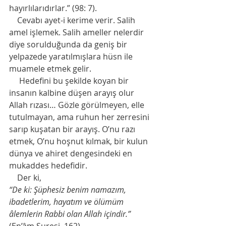
hayırlılarıdırlar.” (98: 7).
    Cevabı ayet-i kerime verir. Salih 
amel işlemek. Salih ameller nelerdir 
diye sorulduğunda da geniş bir 
yelpazede yaratılmışlara hüsn ile 
muamele etmek gelir.
     Hedefini bu şekilde koyan bir 
insanın kalbine düşen arayış olur 
Allah rızası… Gözle görülmeyen, elle 
tutulmayan, ama ruhun her zerresini 
sarıp kuşatan bir arayış. O’nu razı 
etmek, O’nu hoşnut kılmak, bir kulun 
dünya ve ahiret dengesindeki en 
mukaddes hedefidir.
    Der ki,
“De ki: Şüphesiz benim namazım, 
ibadetlerim, hayatım ve ölümüm 
âlemlerin Rabbi olan Allah içindir.”