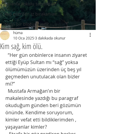
Lavanta kokulu sandıktan
Yad ellerden iz bırakanlar...
Niçin bir bloğum var.?
hüma
10 Oca 2025
3 dakikada okunur
Kim sağ, kim ölü.
  “Her gün onbinlerce insanın ziyaret 
ettiği Eyüp Sultan mı “sağ” yoksa 
ölümümüzün üzerinden üç beş yıl 
geçmeden unutulacak olan bizler 
mi?”
  Mustafa Armağan’ın bir 
makalesinde yazdığı bu paragraf 
okuduğum günden beri gözümün 
önünde. Kendime soruyorum,  
kimler vefat etti bildiklerimden , 
yaşayanlar kimler?