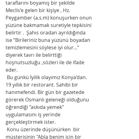
taraflarını boyamış bir şekilde 
Meclis’e gelen bir kişiye , Hz. 
Peygamber (a.s.m) konuşurken onun 
yüzüne bakmamak suretiyle tepkisini 
belirtir .  Şahıs oradan ayrıldığında 
ise “Birileriniz buna yüzünü boyadan 
temizlemesini söylese iyi olur...” 
diyerek tavrı ile belirttiği 
hoşnutsuzluğu ,sözleri ile de ifade 
eder. 
 Bu günkü İyilik olayımız Konya’dan. 
19 yıllık bir restorant. Sahibi bir 
hanımefendi. Bir gün bir gazetede 
görerek Osmanlı geleneği olduğunu 
öğrendiği "askıda yemek" 
uygulamasını iş yerinde 
gerçekleştirmek ister. 
 Konu üzerinde düşünürken  bir 
müşterisinin "Abla benim için bir 