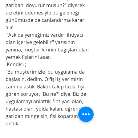
garibanı doyurur musun?" diyerek 
ücretini ödemesiyle bu geleneği 
günümüzde de canlandırma kararı 
alır. 
 “Askıda yemeğimiz vardır, ihtiyacı 
olan içeriye gelebilir" yazısının 
yanına, müşterilerinin bağışları olan 
yemek fişlerini asar.  
 Kendisi ;
"Bu müşterimizle  bu uygulama da 
başlasın, dedim. O fişi iş yerimizin 
camına astık. Baktık talep fazla, fişi 
gören soruyor, 'Bu ne?' diye. Biz de 
uygulamayı anlattık, 'İhtiyacı olan, 
hastası olan, yolda kalan, öğrencimiz, 
garibanımız gelsin, fişi koparsın' 
dedik. 
 Yemek için gelen müşterim bir kişilik 