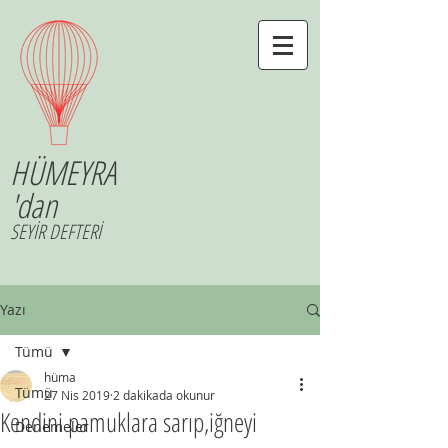
HÜMEYRA
'dan
SEYİR DEFTERİ
Yazı
Tümü
hüma
Tümü
27 Nis 2019
2 dakikada okunur
Kendini pamuklara sarıp,iğneyi
Denemeler