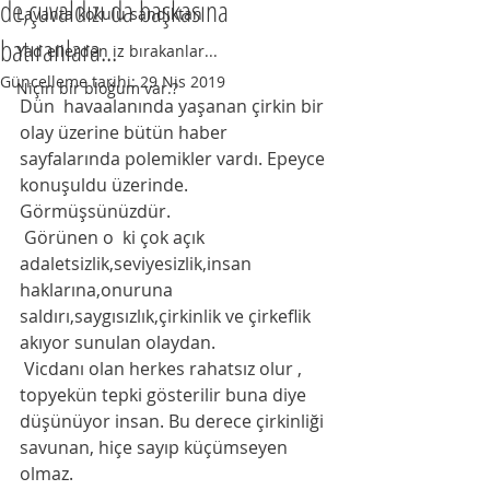
de,çuvaldızı da başkasına
Lavanta kokulu sandıktan
batıranlara...
Yad ellerden iz bırakanlar...
Güncelleme tarihi:
29 Nis 2019
Niçin bir bloğum var.?
Dün  havaalanında yaşanan çirkin bir 
olay üzerine bütün haber 
sayfalarında polemikler vardı. Epeyce 
konuşuldu üzerinde. 
Görmüşsünüzdür. 
 Görünen o  ki çok açık 
adaletsizlik,seviyesizlik,insan 
haklarına,onuruna 
saldırı,saygısızlık,çirkinlik ve çirkeflik 
akıyor sunulan olaydan. 
 Vicdanı olan herkes rahatsız olur , 
topyekün tepki gösterilir buna diye 
düşünüyor insan. Bu derece çirkinliği 
savunan, hiçe sayıp küçümseyen 
olmaz. 