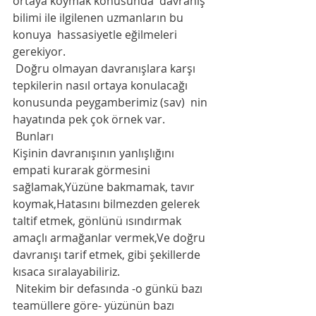
ortaya koymak konusunda  davranış 
bilimi ile ilgilenen uzmanların bu 
konuya  hassasiyetle eğilmeleri 
gerekiyor.
 Doğru olmayan davranışlara karşı 
tepkilerin nasıl ortaya konulacağı 
konusunda peygamberimiz (sav)  nin 
hayatında pek çok örnek var.
 Bunları 
Kişinin davranışının yanlışlığını 
empati kurarak görmesini 
sağlamak,Yüzüne bakmamak, tavır 
koymak,Hatasını bilmezden gelerek 
taltif etmek, gönlünü ısındırmak 
amaçlı armağanlar vermek,Ve doğru 
davranışı tarif etmek, gibi şekillerde 
kısaca sıralayabiliriz.
 Nitekim bir defasında -o günkü bazı 
teamüllere göre- yüzünün bazı 