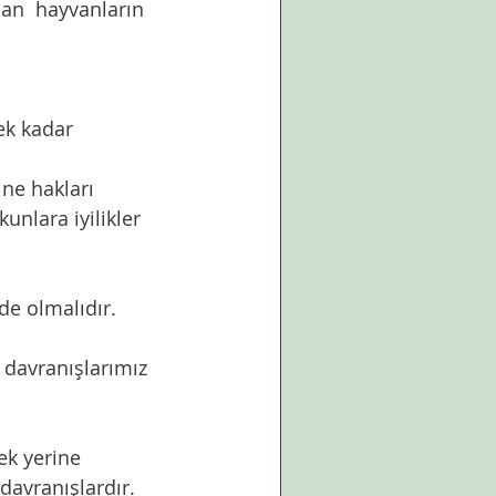
lan  hayvanların 
ek kadar 
ine hakları 
nlara iyilikler 
de olmalıdır.
k yerine 
avranışlardır.