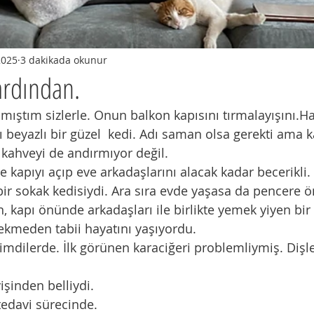
2025
3 dakikada okunur
ardından.
aşmıştım sizlerle. Onun balkon kapısını tırmalayışını.Hat
rılı beyazlı bir güzel  kedi. Adı saman olsa gerekti am
ü kahveyi de andırmıyor değil.
ilde kapıyı açıp eve arkadaşlarını alacak kadar becerikli.
 bir sokak kedisiydi. Ara sıra evde yaşasa da pencere 
 kapı önünde arkadaşları ile birlikte yemek yiyen bir
ekmeden tabii hayatını yaşıyordu.
şimdilerde. İlk görünen karaciğeri problemliymiş. Dişl
işinden belliydi.
tedavi sürecinde.