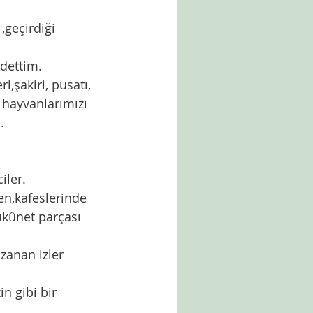
 ,geçirdiği 
dettim.
şakiri, pusatı, 
 hayvanlarımızı 
.
iler.
en,kafeslerinde 
ükûnet parçası 
zanan izler 
n gibi bir 