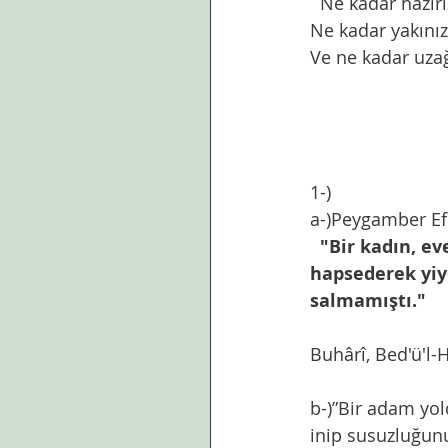
  Ne kadar hazır
Ne kadar yakını
Ve ne kadar uzağ
1-) 
a-)Peygamber Efe
"Bir kadın, ev
hapsederek yi
salmamıştı."
Buhârî, Bed'ü'l-H
b-)”Bir adam yol
inip susuzluğunu