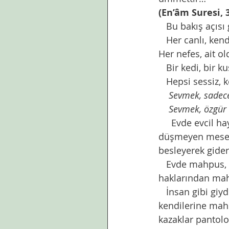
(En’âm Suresi, 
   Bu bakış açısı 
   Her canlı, ken
Her nefes, ait o
   Bir kedi, bir 
   Hepsi sessiz, k
    Sevmek, sadec
    Sevmek, özgür
     Evde evcil 
düşmeyen mesele.
besleyerek gider
   Evde mahpus, 
haklarından ma
   İnsan gibi giy
kendilerine mahs
kazaklar pantol