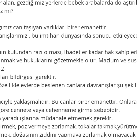
er alan, gezdiğimiz yerlerde bebek arabalarda dolaştırı
ız mı?
ığımız can taşıyan varlıklar  birer emanettir.
nışlarımız , bu imtihan dünyasında sonucu etkileyec
ahın kulundan razı olması, ibadetler kadar hak sahipler
nmak ve hukuklarını gözetmekle olur. Mazlum ve susku
-2-
ları bildirgesi gerektir.
özellikle evlerde beslenen canlara davranışlar şu şekil
e göre cennete veya cehenneme girme sebebidir.
rın yaradılışlarına müdahale etmemek gerekir.
dirmek, poz vermeye zorlamak, tokalar takmak,yürütme
rmek,,doğasının zıddını yapmaya zorlamak olmayacak d