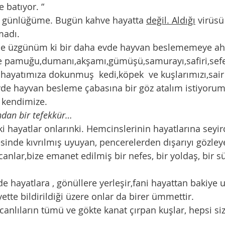
e batıyor. “
m günlüğüme. Bugün kahve hayatta 
değil. Aldığı
 virüsü
madı.
le üzgünüm ki bir daha evde hayvan beslememeye ah
e pamuğu,dumanı,akşamı,gümüşü,samurayı,safiri,seferi,
hayatımıza dokunmuş  kedi,köpek  ve kuşlarımızı,sair
de hayvan besleme çabasına bir göz atalım istiyorum
e kendimize.
ndan bir tefekkür…
i hayatlar onlarınki. Hemcinslerinin hayatlarına seyirc
şesinde kıvrılmış uyuyan, pencerelerden dışarıyı gözley
anlar,bize emanet edilmiş bir nefes, bir yoldaş, bir s
de hayatlara , gönüllere yerleşir,fani hayattan bakiye u
ayette bildirildiği üzere onlar da birer ümmettir.
canlıların tümü ve gökte kanat çırpan kuşlar, hepsi sizi