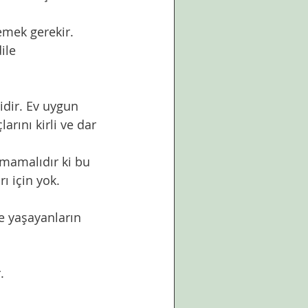
emek gerekir.
ile 
idir. Ev uygun 
arını kirli ve dar 
ı için yok.
.