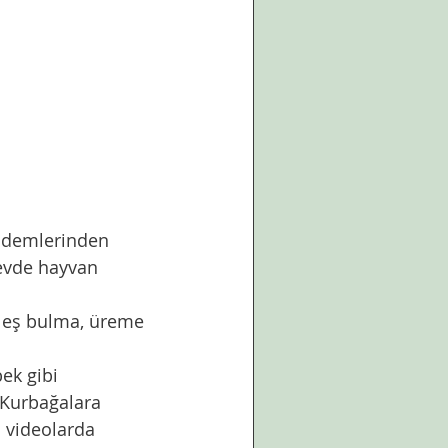
ündemlerinden 
 evde hayvan 
, eş bulma, üreme 
ek gibi 
 Kurbağalara 
 videolarda 