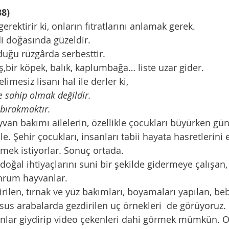
38)
gerektirir ki, onların fıtratlarını anlamak gerek.
di doğasında güzeldir.
lduğu rüzgârda serbesttir.
kuş,bir köpek, balık, kaplumbağa… liste uzar gider.
elimesiz lisanı hal ile derler ki,
e sahip olmak değildir.
 bırakmaktır.
hayvan bakımı ailelerin, özellikle çocukları büyürken g
 Şehir çocukları, insanları tabii hayata hasretlerini
mek istiyorlar. Sonuç ortada.
doğal ihtiyaçlarını suni bir şekilde gidermeye çalışan
hrum hayvanlar.
dirilen, tırnak ve yüz bakımları, boyamaları yapılan, beb
us arabalarda gezdirilen uç örnekleri  de görüyoruz.
onlar giydirip video çekenleri dahi görmek mümkün. O