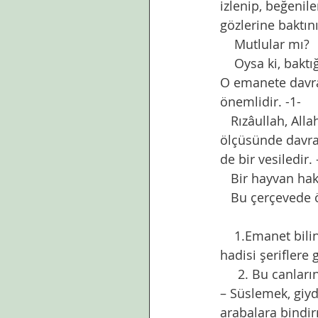
izlenip, beğenil
gözlerine baktın
    Mutlular mı?
    Oysa ki, bakt
O emanete davra
önemlidir. -1-
   Rızâullah, All
ölçüsünde davra
de bir vesiledir. 
   Bir hayvan hak
   Bu çerçevede 
    1.Emanet bilinciyle yaklaşmalıdır. Bu canlar birer emanettir. Onlara davranışlarımız 
hadisi şerifler
     2. Bu canla
– Süslemek, giy
arabalara bindi