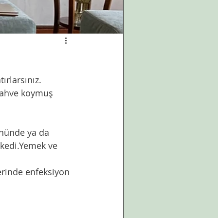
ırlarsınız. 
a kahve koymuş 
önünde ya da 
 kedi.Yemek ve 
erinde enfeksiyon 