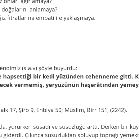
ız onları ağırlamaya?
z doğalarını anlamaya?
ız fıtratlarına empati ile yaklaşmaya.
ndimiz (s.a.v) şöyle buyurdu:
e hapsettiği bir kedi yüzünden cehenneme gitti. K
yecek vermemiş, yeryüzünün haşerâtından yemey
alk 17, Şirb 9, Enbiya 50; Müslim, Birr 151, (2242).
da, yürürken susadı ve susuzluğu arttı. Derken bir kuyu
 giderdi. Çıkınca susuzluktan soluyup toprağı yemekt