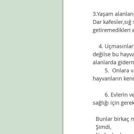
3.Yaşam alanları
Dar kafesler,sığ 
getiremedikleri e
    4. Uçmasınlar
değilse bu hayvan
alanlarda gider
	5.  Onlara vakit ayırmak ve ilgi göstermek de çok önemlidir. Unutmamalıdır ki bu 
hayvanların kendi
	6. Evlerin ve  beslenen her canın temizliğine özen göstermek evde yaşayanların 
sağlığı için gerek
  Bunlar birkaç m
  Şimdi,