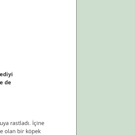
ediyi 
e de 
ya rastladı. İçine 
e olan bir köpek 