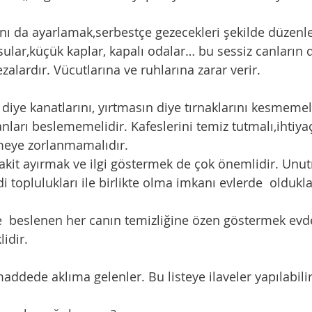
nı da ayarlamak,serbestçe gezecekleri şekilde düzenl
sular,küçük kaplar, kapalı odalar… bu sessiz canların d
zalardır. Vücutlarına ve ruhlarına zarar verir.
 diye kanatlarını, yırtmasın diye tırnaklarını kesmemel
ları beslememelidir. Kafeslerini temiz tutmalı,ihtiyaçl
meye zorlanmamalıdır.
 toplulukları ile birlikte olma imkanı evlerde  olduklar
lidir.
addede aklıma gelenler. Bu listeye ilaveler yapılabilir