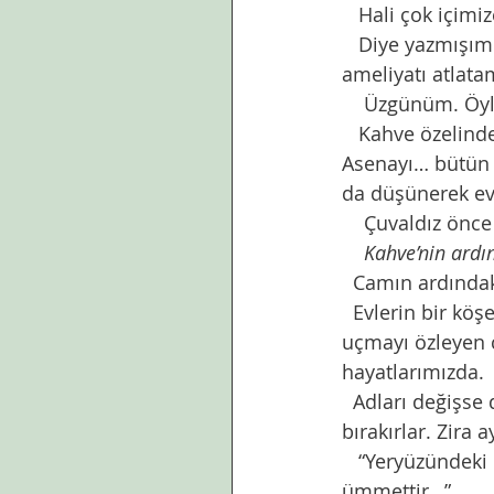
   Hali çok içimiz
   Diye yazmışı
ameliyatı atlata
    Üzgünüm. Öy
   Kahve özelind
Asenayı… bütün 
da düşünerek ev
    Çuvaldız önc
 Kahve’nin ardı
  Camın ardındak
  Evlerin bir kö
uçmayı özleyen c
hayatlarımızda.
  Adları değişse 
bırakırlar. Zira 
   “Yeryüzündeki 
ümmettir…”