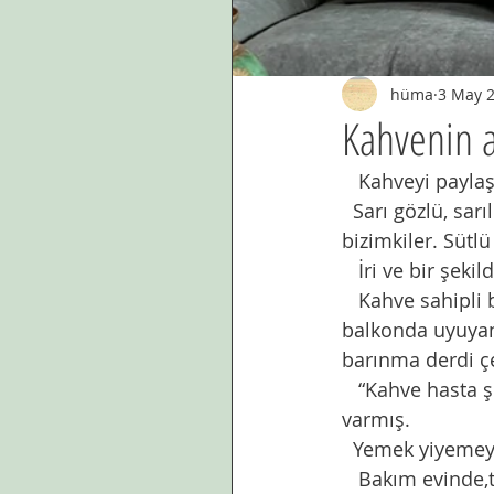
hüma
3 May 
Kahvenin 
   Kahveyi payl
  Sarı gözlü, sa
bizimkiler. Sütl
   İri ve bir şek
   Kahve sahipli
balkonda uyuyan,
barınma derdi ç
   “Kahve hasta 
varmış. 
  Yemek yiyemey
   Bakım evinde,