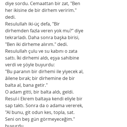
diye sordu. Cemaattan bir zat, "Ben 
her ikisine de bir dirhem veririm." 
dedi.
Resulullah iki-üç defa, "Bir 
dirhemden fazla veren yok mu?" diye 
tekrarladı. Daha sonra başka birisi, 
"Ben iki dirheme alırım." dedi. 
Resulullah çulu ve su kabını o zata 
sattı. İki dirhemi aldı, eşya sahibine 
verdi ve şöyle buyurdu:
"Bu paranın bir dirhemi ile yiyecek al, 
âilene bırak; bir dirhemine de bir 
balta al, bana getir."
O adam gitti, bir balta aldı, geldi. 
Resul-i Ekrem baltaya kendi eliyle bir 
sap taktı. Sonra da o adama vererek, 
"Al bunu, git odun kes, topla, sat. 
Seni on beş gün görmeyeceğim." 
buyurdu.