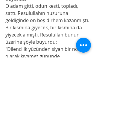
O adam gitti, odun kesti, topladı, 
sattı. Resulullahın huzuruna 
geldiğinde on beş dirhem kazanmıştı. 
Bir kısmına giyecek, bir kısmına da 
yiyecek almıştı. Resulullah bunun 
üzerine şöyle buyurdu:
"Dilencilik yüzünden siyah bir nokta 
olarak kıyamet gününde 
gelmektense, şu hâlin ondan daha 
hayırlıdır. Dilenmek ancak şu üç 
kişiye caizdir: Toprağa yapıştıran 
fakirliğe uğrayana (son derece fakir 
düşene), altından kalkamayacak 
derecede borç altına girene, aralarını 
bulmak için kan parası yüklenen 
kimseye."
Başka bir rivâyette ise dördüncü bir 
şart getirilir: "Çok acı veren müzmin 