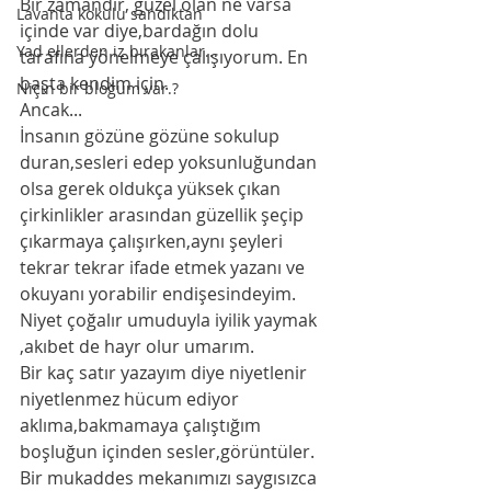
Bir zamandır, güzel olan ne varsa 
Lavanta kokulu sandıktan
içinde var diye,bardağın dolu 
Yad ellerden iz bırakanlar...
tarafına yönelmeye çalışıyorum. En 
başta kendim için. 
Niçin bir bloğum var.?
Ancak...
İnsanın gözüne gözüne sokulup 
duran,sesleri edep yoksunluğundan 
olsa gerek oldukça yüksek çıkan 
çirkinlikler arasından güzellik şeçip 
çıkarmaya çalışırken,aynı şeyleri 
tekrar tekrar ifade etmek yazanı ve 
okuyanı yorabilir endişesindeyim. 
Niyet çoğalır umuduyla iyilik yaymak 
,akıbet de hayr olur umarım. 
Bir kaç satır yazayım diye niyetlenir 
niyetlenmez hücum ediyor 
aklıma,bakmamaya çalıştığım 
boşluğun içinden sesler,görüntüler.
Bir mukaddes mekanımızı saygısızca 