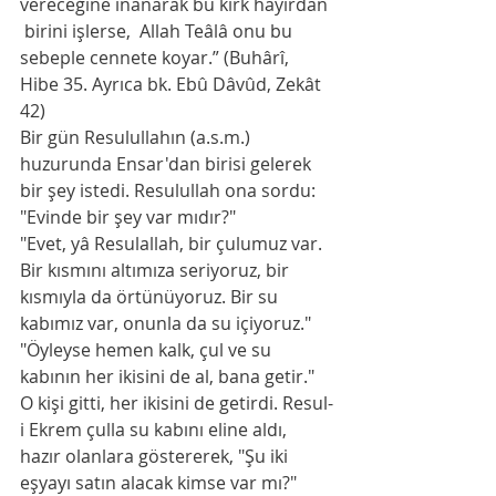
vereceğine inanarak bu kırk hayırdan 
 birini işlerse,  Allah Teâlâ onu bu 
sebeple cennete koyar.” (Buhârî, 
Hibe 35. Ayrıca bk. Ebû Dâvûd, Zekât 
42)
Bir gün Resulullahın (a.s.m.) 
huzurunda Ensar'dan birisi gelerek 
bir şey istedi. Resulullah ona sordu:
"Evinde bir şey var mıdır?"
"Evet, yâ Resulallah, bir çulumuz var. 
Bir kısmını altımıza seriyoruz, bir 
kısmıyla da örtünüyoruz. Bir su 
kabımız var, onunla da su içiyoruz."
"Öyleyse hemen kalk, çul ve su 
kabının her ikisini de al, bana getir."
O kişi gitti, her ikisini de getirdi. Resul-
i Ekrem çulla su kabını eline aldı, 
hazır olanlara göstererek, "Şu iki 
eşyayı satın alacak kimse var mı?" 