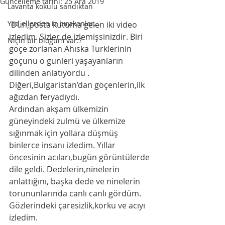
Güncelleme tarihi:
25 Ara 2019
Lavanta kokulu sandıktan
Yad ellerden iz bırakanlar...
 Dün,posta kutuma gelen iki video 
izledim. Sizler de izlemişsinizdir. Biri 
Niçin bir bloğum var.?
göçe zorlanan Ahıska Türklerinin 
göçünü o günleri yaşayanların 
dilinden anlatıyordu . 
Diğeri,Bulgaristan’dan göçenlerin,ilk 
ağızdan feryadıydı. 
Ardından akşam ülkemizin 
güneyindeki zulmü ve ülkemize 
sığınmak için yollara düşmüş 
binlerce insanı izledim. Yıllar 
öncesinin acıları,bugün görüntülerde 
dile geldi. Dedelerin,ninelerin 
anlattığını, başka dede ve ninelerin  
torununlarında canlı canlı gördüm.  
Gözlerindeki çaresizlik,korku ve acıyı 
izledim. 