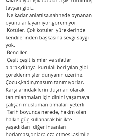
kala kalıyor ışık tutulan. Işık  tutulmuş 
tavşan gibi...
 Ne kadar anlatılsa,sahnede oynanan 
oyunu anlayamıyor,göremiyor. 
 Kötüler. Çok kötüler. yüreklerinde 
kendilerinden başkasına sevgi-saygı 
yok. 
 Benciller.
 Çeşit çeşit isimler ve sıfatlar  
alarak,dünya  kurulalı beri yılan gibi 
çöreklenmişler dünyanın üzerine. 
Çocuk,kadın,masum tanımıyorlar. 
Karşılarındakilerin düşman olarak 
tanımlanmaları için dinini yaşamaya 
çalışan müslüman olmaları yeterli. 
 Tarih boyunca nerede, hakim olan 
halkın,güç kullanarak birlikte 
yaşadıkları  diğer insanları  
horlaması,onlara eza etmesi,asimile 