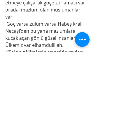
etmeye çalışarak göçe zorlaması var 
orada  mazlum olan müslümanlar 
var. 
 Göç varsa,zulüm varsa Habeş kralı 
Necaşi’den bu yana mazlumlara 
kucak açan gönlü güzel insanlar var. 
Ülkemiz var elhamdulillah. 
“Sakın zâlimlerin yaptıklarından 
Allah’ı gafil sanma! O, sadece 
onları, gözlerin dehşetten donup 
kalacağı, bir noktaya dikilip 
bakacağı bir güne erteliyor”
[ibrahim sûresi (14), 42].