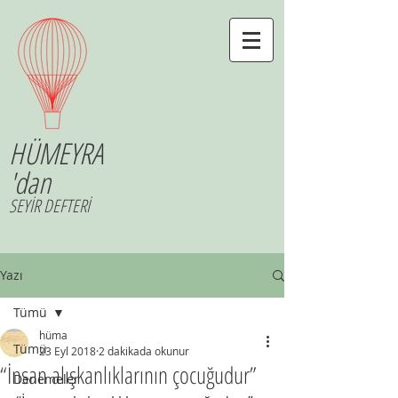
HÜMEYRA
'dan
SEYİR DEFTERİ
Yazı
Tümü
hüma
Tümü
23 Eyl 2018
2 dakikada okunur
“İnsan alışkanlıklarının çocuğudur”
Denemeler