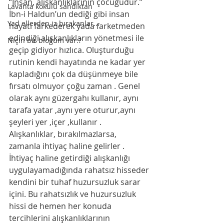
“İnsan, alışkanlıklarının çocuğudur.”
Lavanta kokulu sandıktan
İbn-i Haldun’un dediği gibi insan 
Yad ellerden iz bırakanlar...
hayatı farkederek yada farketmeden 
edindiği alışkanlıkların yönetmesi ile 
Niçin bir bloğum var.?
geçip gidiyor hızlıca. Oluşturduğu 
rutinin kendi hayatında ne kadar yer 
kapladığını çok da düşünmeye bile 
fırsatı olmuyor çoğu zaman . Genel 
olarak aynı güzergahı kullanır, aynı 
tarafa yatar ,aynı yere oturur,aynı 
şeyleri yer ,içer ,kullanır .
Alışkanlıklar, bırakılmazlarsa, 
zamanla ihtiyaç haline gelirler . 
İhtiyaç haline getirdiği alışkanlığı 
uygulayamadığında rahatsız hisseder 
kendini bir tuhaf huzursuzluk sarar 
içini. Bu rahatsızlık ve huzursuzluk 
hissi de hemen her konuda 
tercihlerini alışkanlıklarının 