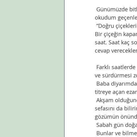
 Günümüzde bitkilerle yapılan biyolojik saat  hayalini ,Gökhan Özcan’ın bir makalesinde 
okudum geçenle
 “Doğru çiçekleri bulup onları daire şeklinde dizerek doğal bir saat dikmek istiyordum. 
Bir çiçeğin kapa
saat. Saat kaç so
cevap verecekler
 Farklı saatlerde açan çiçekler ile bir bahçe saati oluşturmak. Canlı,renkli. Uygulaması 
ve sürdürmesi zo
 Baba diyarımda gonca halinde sarı sarı çiçekleri ile akşam ezanı okunduğunda titreye 
titreye açan ezan
 Akşam olduğunda pembe,sarı,beyaz,kırmızı çicekleri  ile açıp,sabah solan akşam 
sefasını da bili
gözümün önünde.
 Sabah gün doğa
 Bunlar ve bilmediğim daha pek çoğunun oluşturduğu bir bahçe saati nasıl 