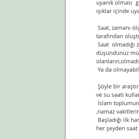
uyanık olması  g
ışıklar içinde uy
 Saat, zamanı ölçmeye yarayan alet malum. İki farklı zaman arasındaki farkı insanlar 
tarafından oluşt
 Saat  olmadığı zamanlarda insanlar zamanı ölçmek için neler kullanırlardı diye hiç 
düşündünüz mü? 
olanların,olmadı
 Ya da olmayabil
 Şöyle bir araştırıldığında görünen zamanı ölçmek için kadim toplumlarda civa, güneş 
ve su saati kulla
 İslam toplumunda ise her zaman saat hesaplaması güneşin hareketlerine bağlı olarak 
,namaz vakitlerin
 Başladığı ilk hareketine hep aynı sürede geri dönebilen,düzenli hareket eden hemen 
her şeyden saat y