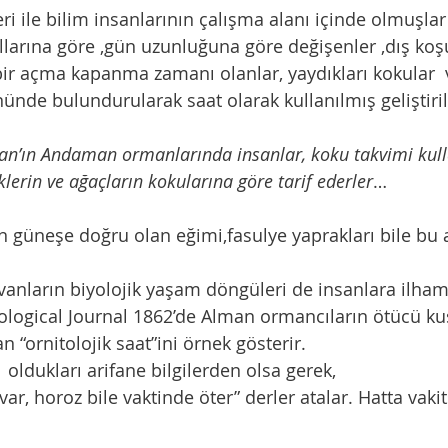
larına göre ,gün uzunluğuna göre değişenler ,dış koş
bir açma kapanma zamanı olanlar, yaydıkları kokular 
ünde bulundurularak saat olarak kullanılmış geliştiril
an’ın Andaman ormanlarında insanlar, koku takvimi kullan
klerin ve ağaçların kokularına göre tarif ederler
… 
ogical Journal 1862’de Alman ormancıların ötücü kuş
an “ornitolojik saat”ini örnek gösterir. 
  oldukları arifane bilgilerden olsa gerek, 