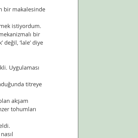
mekanizmalı bir 
değil, ‘lale’ diye 
nzer tohumları 
ldi. 