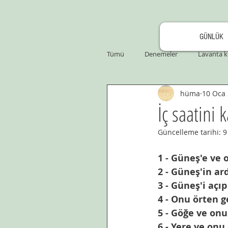
GÜNLÜK
Tümü
Denemeler
Lavanta k
hüma
10 Oca
İç saatini
Güncelleme tarihi:
9
1 - Güneş'e ve 
2 - Güneş'in ar
3 - Güneş'i açı
4 - Onu örten g
5 - Göğe ve onu
6 - Yere ve onu