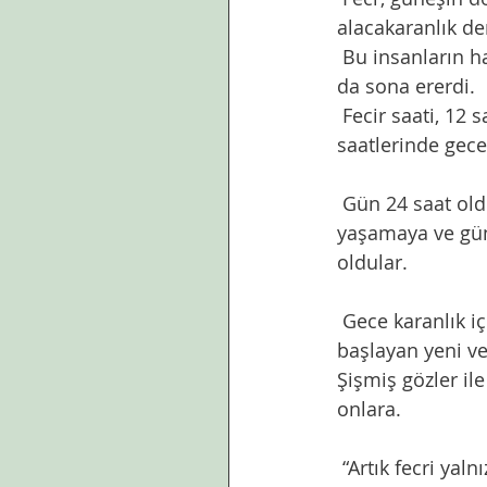
alacakaranlık d
 Bu insanların hayatları,güneşin ilk pırıltıları ile,yani fecr ile başlar,akşam gün battığında 
da sona ererdi.
 Fecir saati, 12 saatlik günün saatleri içinde günün ilk saati iken, 24 saatlik günün 
saatlerinde gecey
 Gün 24 saat olduğunda saatler, insanı bizim için gece olan saatleri gündüz gibi 
yaşamaya ve günd
oldular. 
 Gece karanlık içinde sahte ışıklara aldanıp güneşsiz yaşayanlar, fecrin ilk ışıkları  ile 
başlayan yeni ve 
Şişmiş gözler il
onlara.
 “Artık fecri yalnız kümeslerimizdeki dargın ve mağrur horozlara bıraktık “diye 