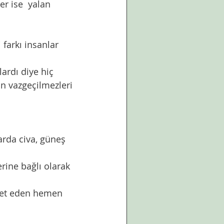
r ise  yalan 
 vazgeçilmezleri 