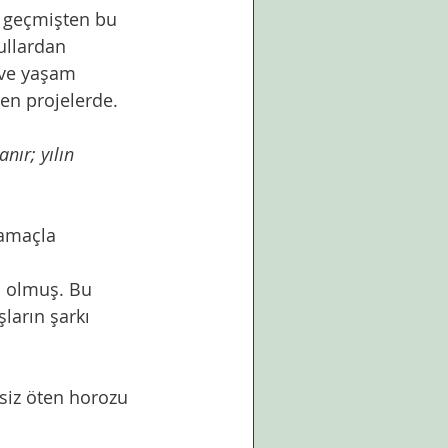
ullardan 
 ve yaşam 
en projelerde. 
ır; yılın 
ların şarkı 