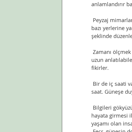
anlamlandırır ba
 Peyzaj mimarları bahçe düzenlemelerini bir de bu açıdan ele alsalar hatta İstanbul’un 
bazı yerlerine ya
şeklinde düzenle
 Zamanı ölçmek söz konusu olduğunda biyolojik,ornitolojik,mekanik, saatler var uzun 
uzun anlatılabile
fikirler. 
 Bir de iç saati var insanın. Hiç farkında olmadığı,hiç aksamadan tıkır tıkır işleyen bir 
saat. Güneşe duya
 Bilgileri gökyüzü yerine, elektro mikroskoplu atomik zamana ayarlı mekanik saatlerin 
hayata girmesi il
yaşamı olan insa
 Fecr, güneşin doğmaya başlama zamanı, tan vakti, güneşin doğmasından önceki 