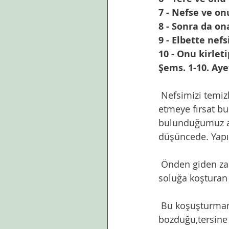
7 - Nefse ve on
8 - Sonra da on
9 - Elbette nef
10 - Onu kirlet
Şems. 1-10. Aye
 Nefsimizi temizleyip,parlatmak emrediliyor bizlere ancak çoğumuz bu konuda gayret 
etmeye fırsat bu
bulunduğumuz anı
düşüncede. Yapıl
 Önden giden zaman,zamanı yakalamaya çalışan ruh,her ikisinin peşinden  soluk 
soluğa koşturan
 Bu koşuşturmanın ve yorgunluğun sebebi insanın,modernleşme ve gelişme adına 
bozduğu,tersine