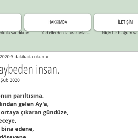
HAKKIMDA
İLETİŞİM
okulu sandıktan
Yad ellerden iz bırakanlar...
Niçin bir bloğum va
 2020
5 dakikada okunur
 kaybeden insan.
 Şub 2020
onun parıltısına,
dından gelen Ay'a,
p ortaya çıkaran gündüze,
eceye,
 bina edene,
 döşeyene,