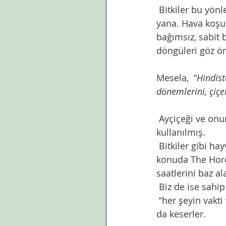
 Bitkiler bu yönleri ile bilim insanlarının çalışma alanı içinde olmuşlar geçmişten bu 
yana. Hava koşul
bağımsız, sabit 
döngüleri göz ön
Mesela,  “
Hindist
dönemlerini, çiçe
 Ayçiçeği ve onun güneşe doğru olan eğimi,fasulye yaprakları bile bu amaçla 
kullanılmış. 
 Bitkiler gibi hayvanların biyolojik yaşam döngüleri de insanlara ilham olmuş. Bu 
konuda The Horol
saatlerini baz al
 Biz de ise sahip
 “her şeyin vakti var, horoz bile vaktinde öter” derler atalar. Hatta vakitsiz öten horozu 
da keserler. 