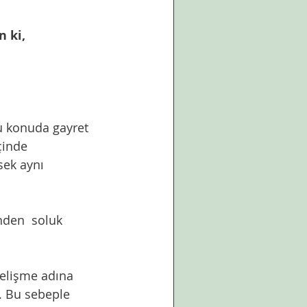
n ki,
çinde 
sek aynı 
 Bu sebeple 