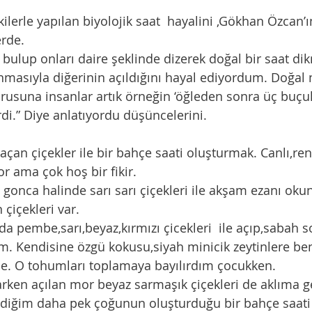
rde. 
nmasıyla diğerinin açıldığını hayal ediyordum. Doğal 
rusuna insanlar artık örneğin ‘öğleden sonra üç buçuk’ 
di.” Diye anlatıyordu düşüncelerini. 
r ama çok hoş bir fikir. 
 çiçekleri var.
rim. Kendisine özgü kokusu,siyah minicik zeytinlere be
 O tohumları toplamaya bayılırdım çocukken. 
rken açılan mor beyaz sarmaşık çiçekleri de aklıma ge