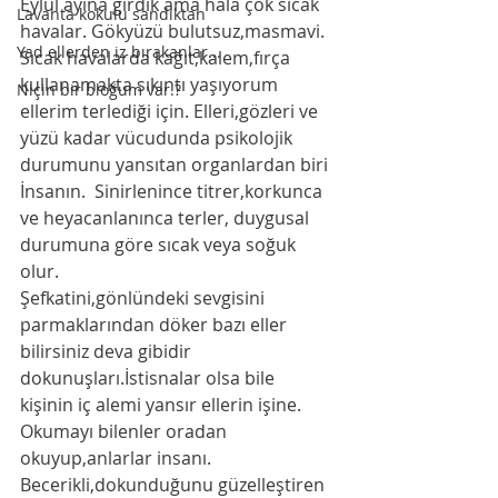
Eylül ayına girdik ama hala çok sıcak 
Lavanta kokulu sandıktan
havalar. Gökyüzü bulutsuz,masmavi. 
Yad ellerden iz bırakanlar...
Sıcak havalarda kağıt,kalem,fırça 
kullanamakta sıkıntı yaşıyorum 
Niçin bir bloğum var.?
ellerim terlediği için. Elleri,gözleri ve 
yüzü kadar vücudunda psikolojik 
durumunu yansıtan organlardan biri 
İnsanın.  Sinirlenince titrer,korkunca 
ve heyacanlanınca terler, duygusal 
durumuna göre sıcak veya soğuk 
olur.
Şefkatini,gönlündeki sevgisini 
parmaklarından döker bazı eller 
bilirsiniz deva gibidir 
dokunuşları.İstisnalar olsa bile 
kişinin iç alemi yansır ellerin işine. 
Okumayı bilenler oradan 
okuyup,anlarlar insanı.
Becerikli,dokunduğunu güzelleştiren 