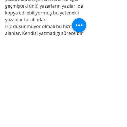
geçmişteki ünlü yazarların yazıları da 
kopya edilebiliyormuş bu yetenekli 
yazanlar tarafından. 
Hiç düşünmüyor olmalı bu hizmeti 
alanlar. Kendisi yazmadığı sürece bir 
farkı olmaz dijital klavye kullanan ile 
birisi adına birşeyler yazanın. İkisi de 
yazdıkları duyguyu veremez 
okuyana...
Denemeler
Son Yazılar
Hepsini Gör