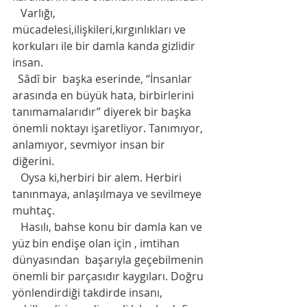
   Varlığı, 
mücadelesi,ilişkileri,kırgınlıkları ve 
korkuları ile bir damla kanda gizlidir 
insan.
  Sâdî bir  başka eserinde, “İnsanlar 
arasında en büyük hata, birbirlerini 
tanımamalarıdır” diyerek bir başka 
önemli noktayı işaretliyor. Tanımıyor, 
anlamıyor, sevmiyor insan bir 
diğerini.
   Oysa ki,herbiri bir alem. Herbiri 
tanınmaya, anlaşılmaya ve sevilmeye 
muhtaç.
   Hasılı, bahse konu bir damla kan ve 
yüz bin endişe olan için , imtihan 
dünyasından  başarıyla geçebilmenin 
önemli bir parçasıdır kaygıları. Doğru 
yönlendirdiği takdirde insanı, 