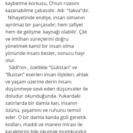
kaybetme korkusu, O’nun rızasını 
kazanabilme çabasıdır. Adı  “takva”dır.
  Nihayetinde endişe, insan olmanın 
ayrılmaz bir parçasıdır; hem zafiyet 
hem de gelişme  kaynağı olabilir. Çile 
ve imtihan süreçlerini doğru 
yönetmek kamil bir insan olma 
yönünde insanı besler, sonucu hayr 
olur.
   Sâdî’nin , özellikle “Gülistan” ve 
“Bustan” eserleri insan ilişkileri, ahlak 
ve yaşam üzerine derin insanı 
düşünmeye sevk eden düşünceler ile 
doludur okunduğunda. Yukardaki  
satırlarda bir damla kan, insanın 
özünü, yaşamını ve ruhunu temsil 
eder. O bir damla kanda gizli genetik 
kodları, maddi ve manevi mirası ile 
karakterini bile okumak mümkündür.