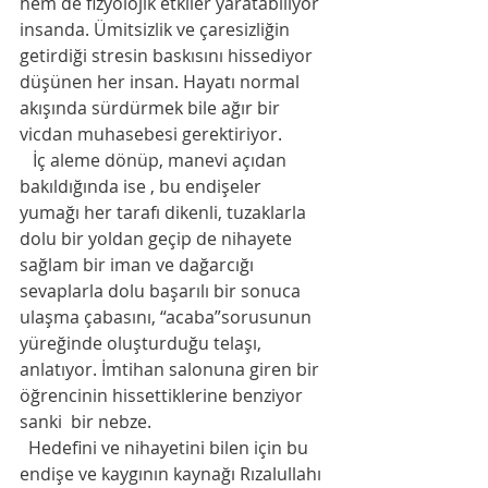
hem de fizyolojik etkiler yaratabiliyor 
insanda. Ümitsizlik ve çaresizliğin 
getirdiği stresin baskısını hissediyor 
düşünen her insan. Hayatı normal 
akışında sürdürmek bile ağır bir 
vicdan muhasebesi gerektiriyor.
   İç aleme dönüp, manevi açıdan 
bakıldığında ise , bu endişeler 
yumağı her tarafı dikenli, tuzaklarla 
dolu bir yoldan geçip de nihayete 
sağlam bir iman ve dağarcığı 
sevaplarla dolu başarılı bir sonuca 
ulaşma çabasını, “acaba”sorusunun 
yüreğinde oluşturduğu telaşı,  
anlatıyor. İmtihan salonuna giren bir 
öğrencinin hissettiklerine benziyor 
sanki  bir nebze.
  Hedefini ve nihayetini bilen için bu 
endişe ve kaygının kaynağı Rızalullahı 