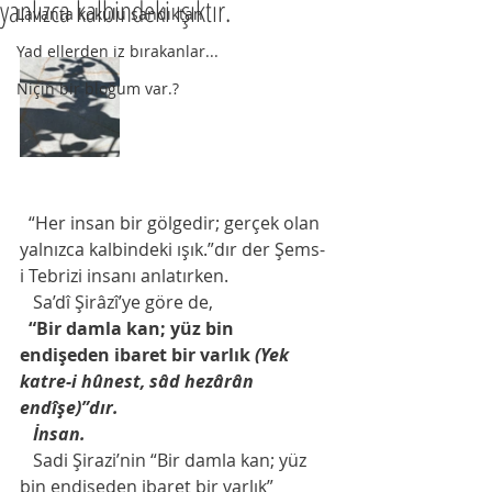
yanlızca kalbindeki ışıktır.
Lavanta kokulu sandıktan
Yad ellerden iz bırakanlar...
Niçin bir bloğum var.?
  “Her insan bir gölgedir; gerçek olan 
yalnızca kalbindeki ışık.”dır der Şems-
i Tebrizi insanı anlatırken. 
   Sa’dî Şirâzî’ye göre de,
“Bir damla kan; yüz bin 
endişeden ibaret bir varlık 
(Yek 
katre-i hûnest, sâd hezârân 
endîşe)”dır.
   İnsan. 
Sadi Şirazi’nin “Bir damla kan; yüz 
bin endişeden ibaret bir varlık” 