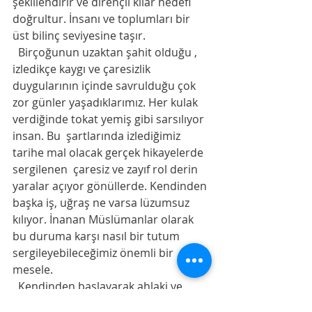
şekillendirir ve dirençli kılar hedefi 
doğrultur. İnsanı ve toplumları bir 
üst bilinç seviyesine taşır.
  Birçoğunun uzaktan şahit olduğu , 
izledikçe kaygı ve çaresizlik 
duygularının içinde savrulduğu çok 
zor günler yaşadıklarımız. Her kulak 
verdiğinde tokat yemiş gibi sarsılıyor 
insan. Bu  şartlarında izlediğimiz 
tarihe mal olacak gerçek hikayelerde 
sergilenen  çaresiz ve zayıf rol derin 
yaralar açıyor gönüllerde. Kendinden 
başka iş, uğraş ne varsa lüzumsuz 
kılıyor. İnanan Müslümanlar olarak 
bu duruma karşı nasıl bir tutum 
sergileyebileceğimiz önemli bir 
mesele.
  Kendinden başlayarak ahlaki ve 
manevi eğitim,  insan, dünya, toplum 