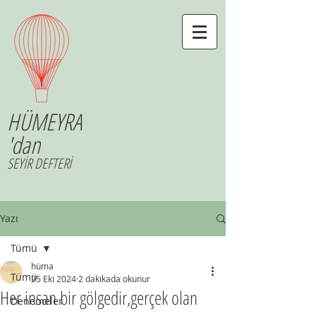
HÜMEYRA
'dan
SEYİR DEFTERİ
Yazı
Tümü
hüma
Tümü
25 Eki 2024
2 dakikada okunur
Her insan bir gölgedir,gerçek olan
Denemeler