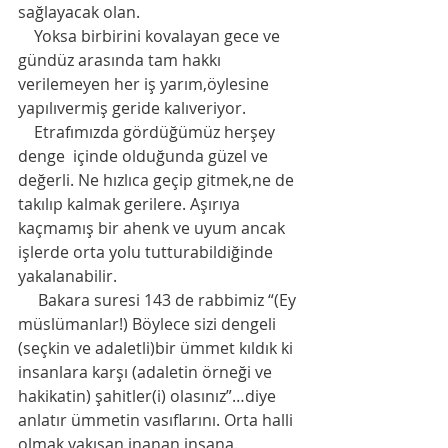
sağlayacak olan. 
    Yoksa birbirini kovalayan gece ve 
gündüz arasında tam hakkı 
verilemeyen her iş yarım,öylesine 
yapılıvermiş geride kalıveriyor.
    Etrafımızda gördüğümüz herşey 
denge  içinde olduğunda güzel ve 
değerli. Ne hızlıca geçip gitmek,ne de 
takılıp kalmak gerilere. Aşırıya 
kaçmamış bir ahenk ve uyum ancak 
işlerde orta yolu tutturabildiğinde 
yakalanabilir.      
     Bakara suresi 143 de rabbimiz “(Ey 
müslümanlar!) Böylece sizi dengeli 
(seçkin ve adaletli)bir ümmet kıldık ki 
insanlara karşı (adaletin örneği ve 
hakikatin) şahitler(i) olasınız”…diye 
anlatır ümmetin vasıflarını. Orta halli 
olmak yakışan inanan insana. 