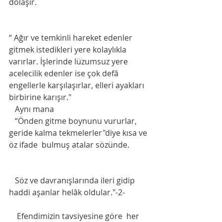
dolaşır. 
“ Ağır ve temkinli hareket edenler 
gitmek istedikleri yere kolaylıkla 
varırlar. İşlerinde lüzumsuz yere 
acelecilik edenler ise çok defâ 
engellerle karşılaşırlar, elleri ayakları 
birbirine karışır."
   Aynı mana
   “Önden gitme boynunu vururlar, 
geride kalma tekmelerler"diye kısa ve 
öz ifade  bulmuş atalar sözünde. 
   Söz ve davranışlarında ileri gidip 
haddi aşanlar helâk oldular."-2-
    Efendimizin tavsiyesine göre  her 