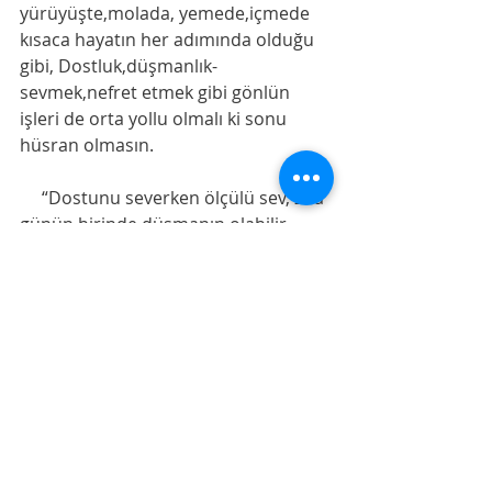
yürüyüşte,molada, yemede,içmede 
kısaca hayatın her adımında olduğu 
gibi, Dostluk,düşmanlık-
sevmek,nefret etmek gibi gönlün 
işleri de orta yollu olmalı ki sonu 
hüsran olmasın. 
     “Dostunu severken ölçülü sev, zîrâ 
günün birinde düşmanın olabilir. 
Düşmanına da ölçülü bir şekilde 
buğzet, çünkü günün birinde dostun 
olabilir."-3-
      Herhalde en zor olanı gönüle 
hükmetmek. Onu orta yol üzere 
tutabilmek... 
Başlık-) Beyhaki. Zaman. 