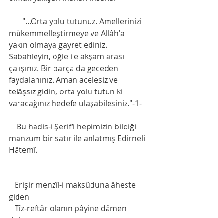
       "...Orta yolu tutunuz. Amellerinizi 
mükemmelleştirmeye ve Allâh'a 
yakın olmaya gayret ediniz. 
Sabahleyin, öğle ile akşam arası 
çalışınız. Bir parça da geceden 
faydalanınız. Aman acelesiz ve 
telâşsız gidin, orta yolu tutun ki 
varacağınız hedefe ulaşabilesiniz."-1-
    Bu hadis-i Şerif’i hepimizin bildiği 
manzum bir satır ile anlatmış Edirneli 
Hâtemî.
   Erişir menzîl-i maksûduna âheste 
giden 
   Tîz-reftâr olanın pâyine dâmen 