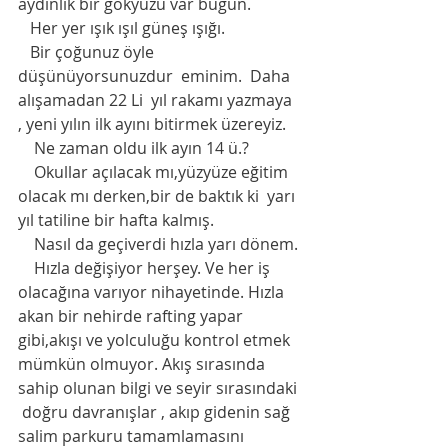
aydınlık bir gökyüzü var bugün. 
   Her yer ışık ışıl güneş ışığı. 
   Bir çoğunuz öyle 
düşünüyorsunuzdur  eminim.  Daha 
alışamadan 22 Li  yıl rakamı yazmaya 
, yeni yılın ilk ayını bitirmek üzereyiz.
    Ne zaman oldu ilk ayın 14 ü.?
    Okullar açılacak mı,yüzyüze eğitim 
olacak mı derken,bir de baktık ki  yarı 
yıl tatiline bir hafta kalmış.
    Nasıl da geçiverdi hızla yarı dönem. 
    Hızla değişiyor herşey. Ve her iş 
olacağına varıyor nihayetinde. Hızla 
akan bir nehirde rafting yapar 
gibi,akışı ve yolculuğu kontrol etmek 
mümkün olmuyor. Akış sırasında 
sahip olunan bilgi ve seyir sırasındaki 
 doğru davranışlar , akıp gidenin sağ 
salim parkuru tamamlamasını 