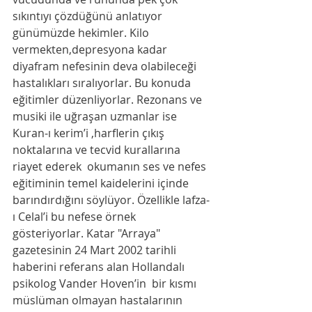
sıkıntıyı çözdüğünü anlatıyor 
günümüzde hekimler. Kilo 
vermekten,depresyona kadar 
diyafram nefesinin deva olabileceği 
hastalıkları sıralıyorlar. Bu konuda 
eğitimler düzenliyorlar. Rezonans ve 
musiki ile uğraşan uzmanlar ise 
Kuran-ı kerim’i ,harflerin çıkış 
noktalarına ve tecvid kurallarına 
riayet ederek  okumanın ses ve nefes 
eğitiminin temel kaidelerini içinde 
barındırdığını söylüyor. Özellikle lafza-
ı Celal’i bu nefese örnek 
gösteriyorlar. Katar "Arraya" 
gazetesinin 24 Mart 2002 tarihli 
haberini referans alan Hollandalı 
psikolog Vander Hoven’in  bir kısmı 
müslüman olmayan hastalarının 