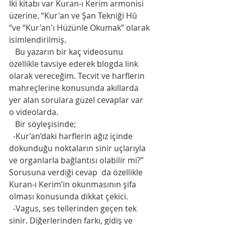
İki kitabı var Kuran-ı Kerim armonisi 
üzerine. “Kur'an ve Şan Tekniği Hû 
“ve “Kur'an'ı Hüzünle Okumak” olarak 
isimlendirilmiş.  
   Bu yazarın bir kaç videosunu 
özellikle tavsiye ederek blogda link 
olarak vereceğim. Tecvit ve harflerin 
mahreçlerine konusunda akıllarda 
yer alan sorulara güzel cevaplar var 
o videolarda. 
   Bir söyleşisinde;
  -Kur’an’daki harflerin ağız içinde 
dokunduğu noktaların sinir uçlarıyla 
ve organlarla bağlantısı olabilir mi?” 
Sorusuna verdiği cevap  da özellikle 
Kuran-ı Kerim’in okunmasının şifa 
olması konusunda dikkat çekici.      
  -Vagus, ses tellerinden geçen tek 
sinir. Diğerlerinden farkı, gidiş ve 