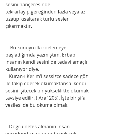
sesini hançeresinde 
tekrarlayıp,gereğinden fazla veya az 
uzatıp kısaltarak türlü sesler 
çıkarmaktır.
    Bu konuyu ilk irdelemeye 
başladığımda yazmıştım. Erbabı 
insanın kendi sesini de tedavi amaçlı 
kullanıyor diye. 
   Kuran-ı Kerim’i sessizce sadece göz 
ile takip ederek okumaktansa  kendi 
sesini işitecek bir yükseklikte okumak 
tavsiye edilir. ( Araf 205). İşte bir şifa 
vesilesi de bu okuma olmalı. 
   Doğru nefes almanın insan 
vücudunda ve ruhunda pek çok 