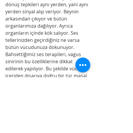
dönüş tepkileri aynı yerden, yani aynı 
yerden sinyal alıp veriyor. Beynin 
arkasından çıkıyor ve bütün 
organlarımıza dağılıyor. Ayrıca 
organların içinde kök salıyor. Ses 
tellerinizden geçirdiğiniz ne varsa 
bütün vücudunuza dokunuyor. 
Bahsettiğimiz ses terapileri, vagus 
sinirinin bu özelliklerine dikkat 
edilerek yapılıyor. Bu şekilde vücuda 
içeriden dışarıya doğru bir tür masaj 
yapıldığını ifade ediyorlar. Harf ve 
mahreçlerin tertiline ve tecvidine 
dikkat ettiğiniz zaman ses 
titreşimlerinin vücuda ahenkle 
dağıldığını, Kur’an’ın bütün 
vücudunuza tesir ettiğini 
hissediyorsunuz.” -9-