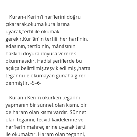
   Kuran-ı Kerim’i harflerini doğru 
çıkararak,okuma kurallarına 
uyarak,tertil ile okumak 
gerekir.Kur'ân'ın tertili  her harfinin, 
edasının, tertibinin, mânâsının 
hakkını doyura doyura vererek 
okunmasıdır. Hadisi şeriflerde bu 
açıkça belirtilmiş,teşvik edilmiş ,hatta 
teganni ile okumayan günaha girer 
denmiştir. -5–6-
   Kuran-ı Kerim okurken teganni 
yapmanın bir sünnet olan kısmı, bir 
de haram olan kısmı vardır. Sünnet 
olan teganni, tecvid kaidelerine ve 
harflerin mahreçlerine uyarak tertil 
ile okumaktır. Haram olan teganni, 