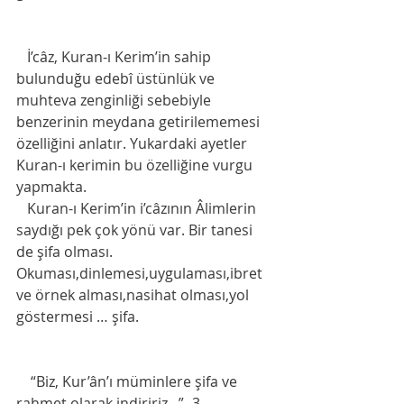
   İ’câz, Kuran-ı Kerim’in sahip 
bulunduğu edebî üstünlük ve 
muhteva zenginliği sebebiyle 
benzerinin meydana getirilememesi 
özelliğini anlatır. Yukardaki ayetler 
Kuran-ı kerimin bu özelliğine vurgu 
yapmakta. 
   Kuran-ı Kerim’in i’câzının Âlimlerin 
saydığı pek çok yönü var. Bir tanesi 
de şifa olması. 
Okuması,dinlemesi,uygulaması,ibret 
ve örnek alması,nasihat olması,yol 
göstermesi … şifa.
    “Biz, Kur’ân’ı müminlere şifa ve 
rahmet olarak indiririz...” -3-