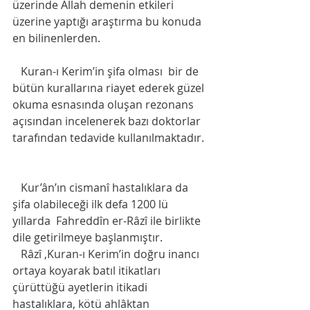
üzerinde Allah demenin etkileri 
üzerine yaptığı araştırma bu konuda 
en bilinenlerden. 
   Kuran-ı Kerim’in şifa olması  bir de 
bütün kurallarına riayet ederek güzel 
okuma esnasında oluşan rezonans 
açısından incelenerek bazı doktorlar 
tarafından tedavide kullanılmaktadır. 
   Kur’ân’ın cismanî hastalıklara da 
şifa olabileceği ilk defa 1200 lü 
yıllarda  Fahreddîn er-Râzî ile birlikte 
dile getirilmeye başlanmıştır.
   Râzî ,Kuran-ı Kerim’in doğru inancı 
ortaya koyarak batıl itikatları 
çürüttüğü ayetlerin itikadi 
hastalıklara, kötü ahlâktan 