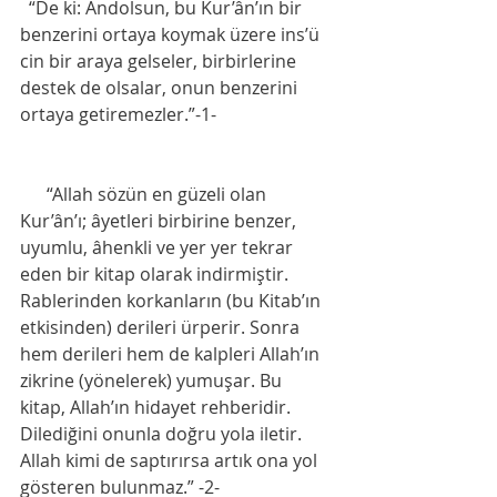
  “De ki: Andolsun, bu Kur’ân’ın bir 
benzerini ortaya koymak üzere ins’ü 
cin bir araya gelseler, birbirlerine 
destek de olsalar, onun benzerini 
ortaya getiremezler.”-1-
      “Allah sözün en güzeli olan 
Kur’ân’ı; âyetleri birbirine benzer, 
uyumlu, âhenkli ve yer yer tekrar 
eden bir kitap olarak indirmiştir. 
Rablerinden korkanların (bu Kitab’ın 
etkisinden) derileri ürperir. Sonra 
hem derileri hem de kalpleri Allah’ın 
zikrine (yönelerek) yumuşar. Bu 
kitap, Allah’ın hidayet rehberidir. 
Dilediğini onunla doğru yola iletir. 
Allah kimi de saptırırsa artık ona yol 
gösteren bulunmaz.” -2-