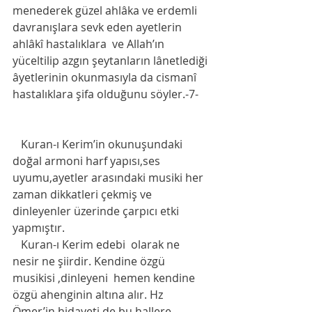
menederek güzel ahlâka ve erdemli 
davranışlara sevk eden ayetlerin 
ahlâkî hastalıklara  ve Allah’ın 
yüceltilip azgın şeytanların lânetlediği 
âyetlerinin okunmasıyla da cismanî 
hastalıklara şifa olduğunu söyler.-7-
   Kuran-ı Kerim’in okunuşundaki 
doğal armoni harf yapısı,ses 
uyumu,ayetler arasındaki musiki her 
zaman dikkatleri çekmiş ve 
dinleyenler üzerinde çarpıcı etki 
yapmıştır. 
   Kuran-ı Kerim edebi  olarak ne 
nesir ne şiirdir. Kendine özgü 
musikisi ,dinleyeni  hemen kendine 
özgü ahenginin altına alır. Hz 
Ömer’in hidayeti de bu hallere 