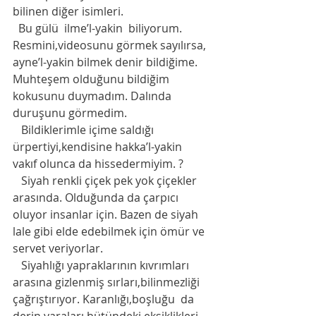
bilinen diğer isimleri.
  Bu gülü  ilme’l-yakin  biliyorum. 
Resmini,videosunu görmek sayılırsa, 
ayne’l-yakin bilmek denir bildiğime. 
Muhteşem olduğunu bildiğim 
kokusunu duymadım. Dalında 
duruşunu görmedim. 
   Bildiklerimle içime saldığı 
ürpertiyi,kendisine hakka’l-yakin  
vakıf olunca da hissedermiyim. ?
   Siyah renkli çiçek pek yok çiçekler 
arasında. Olduğunda da çarpıcı 
oluyor insanlar için. Bazen de siyah 
lale gibi elde edebilmek için ömür ve 
servet veriyorlar. 
   Siyahlığı yapraklarının kıvrımları 
arasına gizlenmiş sırları,bilinmezliği 
çağrıştırıyor. Karanlığı,boşluğu  da 