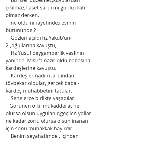
    Bu işler düzelmez,kuyulardan 
çıkılmaz,haset sardı mı gönlü iflah 
olmaz derken,
    ne oldu nihayetinde,resmin 
bütününde.?
    Gözleri açıldı hz Yakub’un-
2-,oğullarına kavuştu,
    Hz Yusuf peygamberlik vasfının 
yanında  Mısır’a nazır oldu,babasına 
kardeşlerine kavuştu. 
    Kardeşler nadim ,ardından 
tövbekar oldular, gerçek baba -
kardeş muhabbetini tattılar.
    Senelerce birlikte yaşadılar.  
   Görünen o ki  mukadderat ne 
olursa olsun uygulanır,geçilen yollar 
ne kadar zorlu olursa olsun inanan 
için sonu muhakkak hayırdır. 
    Benim seyahatimde , içinden 