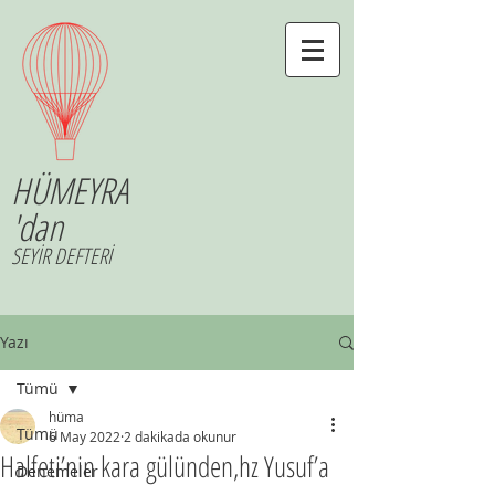
HÜMEYRA
'dan
SEYİR DEFTERİ
Yazı
Tümü
hüma
Tümü
6 May 2022
2 dakikada okunur
Halfeti’nin kara gülünden,hz Yusuf’a
Denemeler