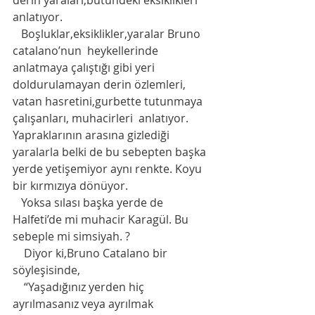
derin yaraları,bütündeki eksiklikleri 
anlatıyor. 
   Boşluklar,eksiklikler,yaralar Bruno 
catalano’nun  heykellerinde 
anlatmaya çalıştığı gibi yeri 
doldurulamayan derin özlemleri, 
vatan hasretini,gurbette tutunmaya 
çalışanları, muhacirleri  anlatıyor. 
Yapraklarının arasına gizlediği 
yaralarla belki de bu sebepten başka 
yerde yetişemiyor aynı renkte. Koyu 
bir kırmızıya dönüyor. 
   Yoksa sılası başka yerde de 
Halfeti’de mi muhacir Karagül. Bu 
sebeple mi simsiyah. ?
    Diyor ki,Bruno Catalano bir 
söyleşisinde,
    “Yaşadığınız yerden hiç 
ayrılmasanız veya ayrılmak 