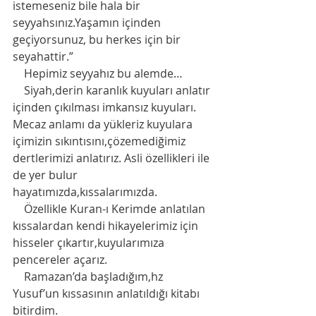
istemeseniz bile hala bir 
seyyahsınız.Yaşamın içinden 
geçiyorsunuz, bu herkes için bir 
seyahattir.”
    Hepimiz seyyahız bu alemde…
    Siyah,derin karanlık kuyuları anlatır 
içinden çıkılması imkansız kuyuları. 
Mecaz anlamı da yükleriz kuyulara 
içimizin sıkıntısını,çözemediğimiz 
dertlerimizi anlatırız. Asli özellikleri ile 
de yer bulur 
hayatımızda,kıssalarımızda.
    Özellikle Kuran-ı Kerimde anlatılan 
kıssalardan kendi hikayelerimiz için 
hisseler çıkartır,kuyularımıza 
pencereler açarız. 
    Ramazan’da başladığım,hz 
Yusuf’un kıssasının anlatıldığı kitabı 
bitirdim. 