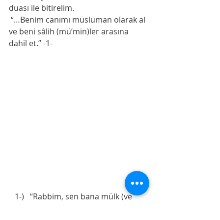
duası ile bitirelim. 
 “…Benim canımı müslüman olarak al 
ve beni sâlih (mü’min)ler arasına 
dahil et.” -1-
   1-)   “Rabbim, sen bana mülk (ve 
saltanat) verdin ve sözlerin 