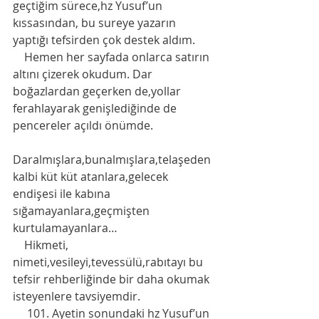
geçtiğim sürece,hz Yusuf’un 
kıssasından, bu sureye yazarın 
yaptığı tefsirden çok destek aldım. 
    Hemen her sayfada onlarca satırın 
altını çizerek okudum. Dar 
boğazlardan geçerken de,yollar 
ferahlayarak genişlediğinde de 
pencereler açıldı önümde. 
Daralmışlara,bunalmışlara,telaşeden 
kalbi küt küt atanlara,gelecek 
endişesi ile kabına 
sığamayanlara,geçmişten 
kurtulamayanlara…
    Hikmeti, 
nimeti,vesileyi,tevessülü,rabıtayı bu 
tefsir rehberliğinde bir daha okumak 
isteyenlere tavsiyemdir. 
     101. Ayetin sonundaki hz Yusuf’un 