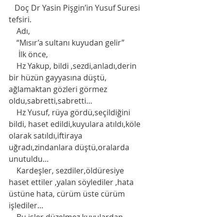
   Doç Dr Yasin Pişgin’in Yusuf Suresi 
tefsiri. 
    Adı,   
    “Mısır’a sultanı kuyudan gelir”
     İlk önce,
    Hz Yakup, bildi ,sezdi,anladı,derin 
bir hüzün gayyasına düştü, 
ağlamaktan gözleri görmez 
oldu,sabretti,sabretti…
    Hz Yusuf, rüya gördü,seçildiğini 
bildi, haset edildi,kuyulara atıldı,köle 
olarak satıldı,iftiraya 
uğradı,zindanlara düştü,oralarda  
unutuldu…        
    Kardeşler, sezdiler,öldüresiye 
haset ettiler ,yalan söylediler ,hata 
üstüne hata, cürüm üste cürüm 
işlediler…