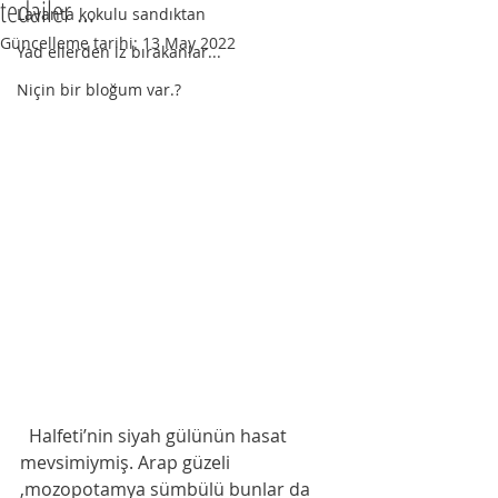
tedailer …
Lavanta kokulu sandıktan
Güncelleme tarihi:
13 May 2022
Yad ellerden iz bırakanlar...
Niçin bir bloğum var.?
  Halfeti’nin siyah gülünün hasat 
mevsimiymiş. Arap güzeli 
,mozopotamya sümbülü bunlar da 