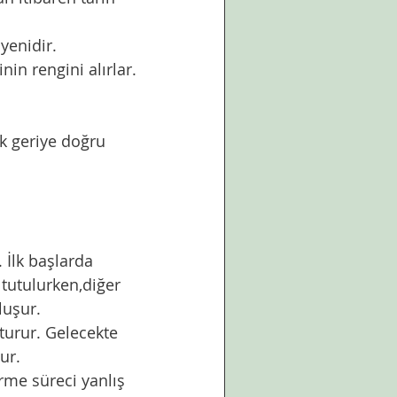
yenidir. 
nin rengini alırlar.
 tutulurken,diğer 
uşur. 
ur. 