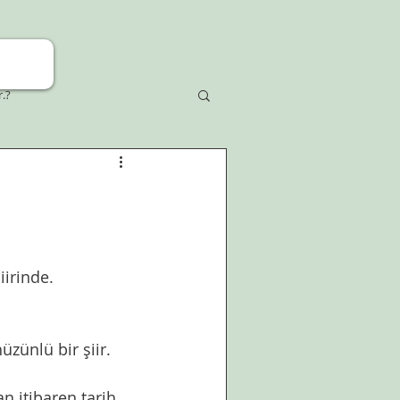
r.?
irinde. 
üzünlü bir şiir.