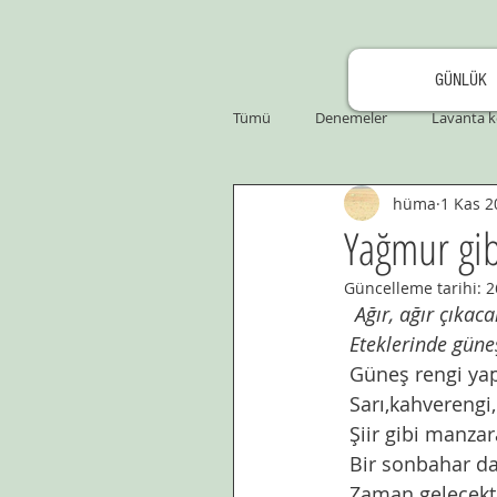
GÜNLÜK
Tümü
Denemeler
Lavanta k
hüma
1 Kas 2
Yağmur gib
Güncelleme tarihi:
2
Ağır, ağır çıkac
Eteklerinde güneş
 Güneş rengi ya
 Sarı,kahverengi,
 Şiir gibi manza
 Bir sonbahar d
 Zaman gelecekten geçmişe doğru akar bir şekilde. Geçen geçtiği andan itibaren tarih 