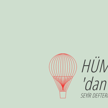
HÜM
'dan
SEYİR DEFTERİ