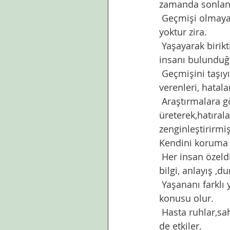
zamanda sonlan
 Geçmişi olmayanın geleceği de bomboştur. Yaşadıklarını nispet edeceği bir deneyimi 
yoktur zira. 
 Yaşayarak biriktirdiği hatıralar, bu hatıraların onda bıraktığı izler,kademe kademe 
insanı bulunduğu 
 Geçmişini taşıyıp gelen, tıpkı evini düzenler gibi geçmişini de düzenleyip rahatsızlık 
verenleri, hatal
 Araştırmalara göre bu ayıklamalar esnasında insanların yaklaşık yüzde 30'u sahte anı 
üreterek,hatırala
zenginleştirirmiş
Kendini koruma 
 Her insan özeldir. Kendi tarihini yazar. Aynı olayı izleyen kişilerin birbirinden farklı 
bilgi, anlayış ,du
 Yaşananı farklı
konusu olur. 
 Hasta ruhlar,sahte anılar,çalınmış hatıralar, yalan kişilikler. Bu bozuk parçalar bütünü 
de etkiler. 