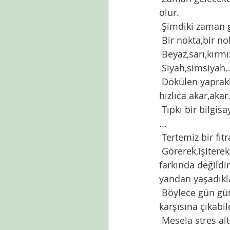
olur. 
 Şimdiki zaman 
 Bir nokta,bir no
 Beyaz,sarı,kırmı
 Siyah,simsiyah..
 Dökülen yapraklara benzeyen, renk renk noktalar da andan başlayarak geriye doğru  
hızlıca akar,akar.
 Tıpkı bir bilgisa
...
 Tertemiz bir fı
 Görerek,işiterek,yaşayarak,yaralanarak,yıpranarak düşe kalka öğrenir . İlk başlarda 
farkında değildi
yandan yaşadıkl
 Böylece gün güne eklenirken izler,çıkarımlar yapar,paradigmalar oluşturur. Gelecekte 
karşısına çıkabi
 Mesela stres altında iken buzdolabının başından çekilmeyelerin,emzirme süreci yanlış 