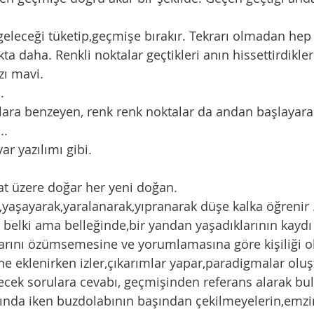
geleceği tüketip,geçmişe bırakır. Tekrarı olmadan hep 
kta daha. Renkli noktalar geçtikleri anın hissettirdikleri
zı mavi. 
.
..
yar yazılımı gibi. 
trat üzere doğar her yeni doğan.
r belki ama belleğinde,bir yandan yaşadıklarının kaydı
arını özümsemesine ve yorumlamasına göre kişiliği ol
lecek sorulara cevabı, geçmişinden referans alarak bul