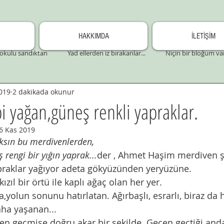
HAKKIMDA
İLETİŞİM
okulu sandıktan
Yad ellerden iz bırakanlar...
Niçin bir bloğum va
019
2 dakikada okunur
i yağan,güneş renkli yapraklar.
6 Kas 2019
aksın bu merdivenlerden,
 rengi bir yığın yaprak...
der , Ahmet Haşim merdiven şi
praklar yağıyor adeta gökyüzünden yeryüzüne. 
kızıl bir örtü ile kaplı ağaç olan her yer.
ra,yolun sonunu hatırlatan. Ağırbaşlı, esrarlı, biraz da h
aha yaşanan...