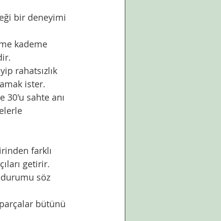
ir. 
amak ister. 
elerle 
ları getirir. 
 durumu söz 