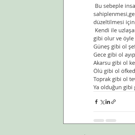
 Bu sebeple insanın kendi kederini,hüznünü,sevincini,hatalarını,başarılarını 
sahiplenmesi,geç
düzeltilmesi için
 Kendi ile uzlaşan,Mevlananın hepimizin bildiği dizelerinde  okuduğumuz gibi,olduğu 
gibi olur ve öyle
Güneş gibi ol ş
Gece gibi ol ayı
Akarsu gibi ol k
Ölü gibi ol öfked
Toprak gibi ol t
Ya olduğun gibi 