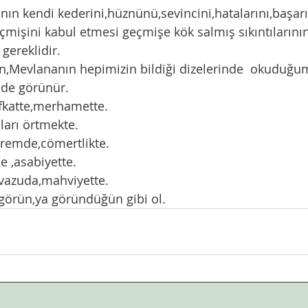
mişini kabul etmesi geçmişe kök salmış sıkıntılarını
 gereklidir. 
 de görünür.  
efkatte,merhamette.
pları örtmekte.
eremde,cömertlikte. 
e ,asabiyette.
evazuda,mahviyette.
görün,ya göründüğün gibi ol.