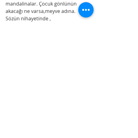
mandalinalar. Çocuk gönlünün 
akacağı ne varsa,meyve adına.
Sözün nihayetinde ,
(
Cennetteki "Sevinç sarayı"na, 
ancak çocukları sevindirenler 
girer.) 
[İ.Adiy]
Denemeler
Son Yazılar
Hepsini Gör