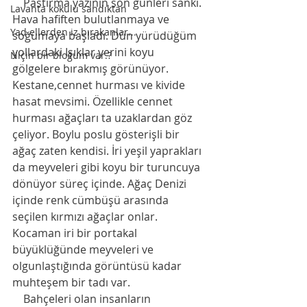
    Pastırma yazının son günleri sanki. 
Lavanta kokulu sandıktan
Hava hafiften bulutlanmaya ve 
Yad ellerden iz bırakanlar...
soğumaya başladı. Dün yürüdüğüm 
yollardaki Işıklar yerini koyu 
Niçin bir bloğum var.?
gölgelere bırakmış görünüyor. 
Kestane,cennet hurması ve kivide 
hasat mevsimi. Özellikle cennet 
hurması ağaçları ta uzaklardan göz 
çeliyor. Boylu poslu gösterişli bir 
ağaç zaten kendisi. İri yeşil yaprakları 
da meyveleri gibi koyu bir turuncuya 
dönüyor süreç içinde. Ağaç Denizi 
içinde renk cümbüşü arasında 
seçilen kırmızı ağaçlar onlar. 
Kocaman iri bir portakal 
büyüklüğünde meyveleri ve 
olgunlaştığında görüntüsü kadar 
muhteşem bir tadı var. 
    Bahçeleri olan insanların 