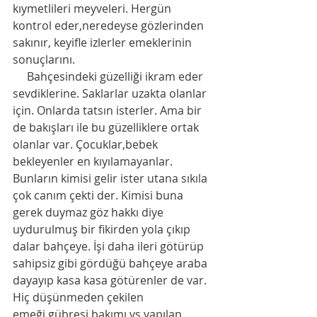
kıymetlileri meyveleri. Hergün 
kontrol eder,neredeyse gözlerinden 
sakınır, keyifle izlerler emeklerinin 
sonuçlarını. 
     Bahçesindeki güzelliği ikram eder 
sevdiklerine. Saklarlar uzakta olanlar 
için. Onlarda tatsın isterler. Ama bir 
de bakışları ile bu güzelliklere ortak 
olanlar var. Çocuklar,bebek 
bekleyenler en kıyılamayanlar. 
Bunların kimisi gelir ister utana sıkıla 
çok canım çekti der. Kimisi buna 
gerek duymaz göz hakkı diye 
uydurulmuş bir fikirden yola çıkıp 
dalar bahçeye. İşi daha ileri götürüp 
sahipsiz gibi gördüğü bahçeye araba 
dayayıp kasa kasa götürenler de var. 
Hiç düşünmeden çekilen 
emeği,gübresi,bakımı vs yapılan 