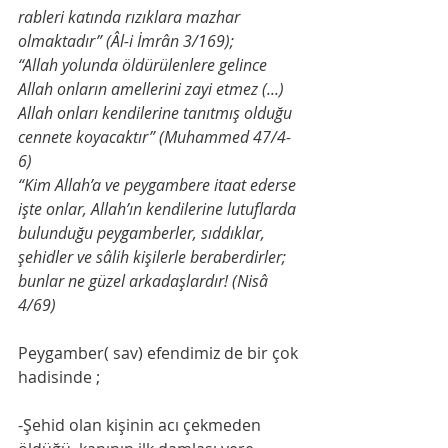
rableri katında rızıklara mazhar 
olmaktadır” (Âl-i İmrân 3/169);
“Allah yolunda öldürülenlere gelince 
Allah onların amellerini zayi etmez (...) 
Allah onları kendilerine tanıtmış olduğu 
cennete koyacaktır” (Muhammed 47/4-
6)
“Kim Allah’a ve peygambere itaat ederse 
işte onlar, Allah’ın kendilerine lutuflarda 
bulunduğu peygamberler, sıddıklar, 
şehidler ve sâlih kişilerle beraberdirler; 
bunlar ne güzel arkadaşlardır! (Nisâ 
4/69)
Peygamber( sav) efendimiz de bir çok 
hadisinde ;
-Şehid olan kişinin acı çekmeden 