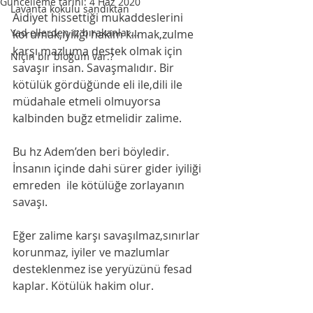
Güncelleme tarihi:
4 Haz 2020
Lavanta kokulu sandıktan
Aidiyet hissettiği mukaddeslerini 
Yad ellerden iz bırakanlar...
korumak,iyiliği hakim kılmak,zulme 
karşı mazluma destek olmak için 
Niçin bir bloğum var.?
savaşır insan. Savaşmalıdır. Bir 
kötülük gördüğünde eli ile,dili ile 
müdahale etmeli olmuyorsa 
kalbinden buğz etmelidir zalime.
Bu hz Adem’den beri böyledir. 
İnsanın içinde dahi sürer gider iyiliği  
emreden  ile kötülüğe zorlayanın 
savaşı.
Eğer zalime karşı savaşılmaz,sınırlar 
korunmaz, iyiler ve mazlumlar 
desteklenmez ise yeryüzünü fesad 
kaplar. Kötülük hakim olur.