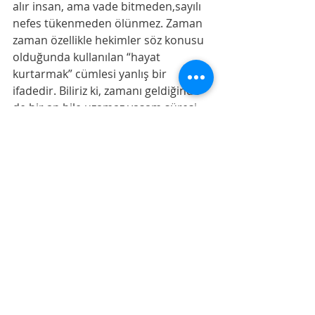
alır insan, ama vade bitmeden,sayılı 
nefes tükenmeden ölünmez. Zaman 
zaman özellikle hekimler söz konusu 
olduğunda kullanılan “hayat 
kurtarmak” cümlesi yanlış bir 
ifadedir. Biliriz ki, zamanı geldiğinde 
de bir an bile uzamaz yaşam süresi.
Ölümün yazıldığı yer de değişmez. 
Nerede yazılmışsa son nefes orada 
bir sebep gündeme gelir sahibini 
oraya götürecek.
Bu sebep ile orada ne işi var gibi 
cümleler bilmeyenlere özgüdür.
Bilenleri ölüm korkutmaz. Cesur 
olurlar hayata ve getirdiklerine karşı. 
Doğrunun yanında dimdik dururlar.
Kısacası,