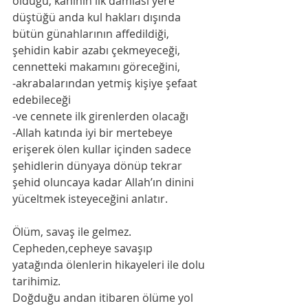
öldüğü, kanının ilk damlası yere 
düştüğü anda kul hakları dışında 
bütün günahlarının affedildiği, 
şehidin kabir azabı çekmeyeceği, 
cennetteki makamını göreceğini,
-akrabalarından yetmiş kişiye şefaat 
edebileceği
-ve cennete ilk girenlerden olacağı
-Allah katında iyi bir mertebeye 
erişerek ölen kullar içinden sadece 
şehidlerin dünyaya dönüp tekrar 
şehid oluncaya kadar Allah’ın dinini 
yüceltmek isteyeceğini anlatır.
Ölüm, savaş ile gelmez. 
Cepheden,cepheye savaşıp 
yatağında ölenlerin hikayeleri ile dolu 
tarihimiz.
Doğduğu andan itibaren ölüme yol 