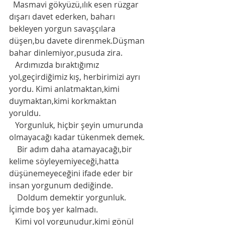
  Masmavi gökyüzü,ılık esen rüzgar 
dışarı davet ederken, baharı 
bekleyen yorgun savaşçılara 
düşen,bu davete direnmek.Düşman 
bahar dinlemiyor,pusuda zira.
   Ardımızda bıraktığımız 
yol,geçirdiğimiz kış, herbirimizi ayrı 
yordu. Kimi anlatmaktan,kimi 
duymaktan,kimi korkmaktan 
yoruldu. 
   Yorgunluk, hiçbir şeyin umurunda 
olmayacağı kadar tükenmek demek. 
    Bir adım daha atamayacağı,bir 
kelime söyleyemiyeceği,hatta 
düşünemeyeceğini ifade eder bir 
insan yorgunum dediğinde. 
    Doldum demektir yorgunluk. 
İçimde boş yer kalmadı. 
   Kimi yol yorgunudur,kimi gönül 