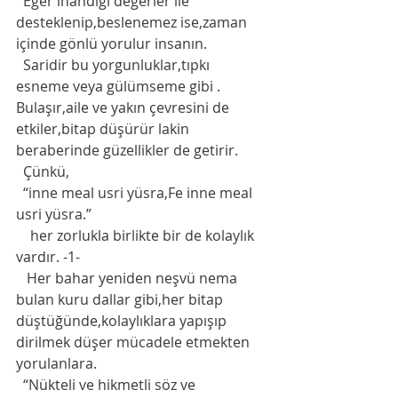
  Eğer inandığı değerler ile 
desteklenip,beslenemez ise,zaman  
içinde gönlü yorulur insanın. 
  Saridir bu yorgunluklar,tıpkı 
esneme veya gülümseme gibi . 
Bulaşır,aile ve yakın çevresini de 
etkiler,bitap düşürür lakin 
beraberinde güzellikler de getirir.  
  Çünkü,
  “inne meal usri yüsra,Fe inne meal 
usri yüsra.”
    her zorlukla birlikte bir de kolaylık 
vardır. -1-
   Her bahar yeniden neşvü nema 
bulan kuru dallar gibi,her bitap 
düştüğünde,kolaylıklara yapışıp 
dirilmek düşer mücadele etmekten 
yorulanlara. 
  “Nükteli ve hikmetli söz ve 