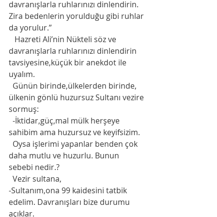
davranışlarla ruhlarınızı dinlendirin. 
Zira bedenlerin yorulduğu gibi ruhlar 
da yorulur.” 
   Hazreti Ali’nin Nükteli söz ve 
davranışlarla ruhlarınızı dinlendirin 
tavsiyesine,küçük bir anekdot ile 
uyalım. 
  Günün birinde,ülkelerden birinde, 
ülkenin gönlü huzursuz Sultanı vezire 
sormuş:
  -İktidar,güç,mal mülk herşeye 
sahibim ama huzursuz ve keyifsizim. 
  Oysa işlerimi yapanlar benden çok 
daha mutlu ve huzurlu. Bunun 
sebebi nedir.?
  Vezir sultana,
-Sultanım,ona 99 kaidesini tatbik 
edelim. Davranışları bize durumu 
açıklar. 