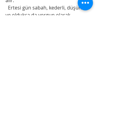
alır. 
  Ertesi gün sabah, kederli, düşünceli 
ve oldukça da yorgun olarak 
görevine başlar.
  Onun haline bakan sultan, aradığı 
sorunun cevabını yüzünün 
ifadesinde  bulur. İnsanın mutluluk 
ve huzurunun olmayanın peşine 
düşmekle değil,elinde olanların 
kıymetini bilmekle olduğunu anlar. 
  Şimdi içi daralıp,gönlü yorulanlar;
  Varmısınız, kağıt kalem alıp 
şükründen aciz olduğumuz nimetleri 
saymaya.?