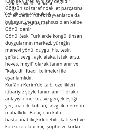
Kalp ile yürek aynı şey değildir. 
Lavanta kokulu sandıktan
Göğsün sol tarafındaki et parçasına 
Yad ellerden iz bırakanlar...
yürek denir. Yürek hayvanlarda da 
bulunur. İnsana mahsus olan kalbe 
Niçin bir bloğum var.?
Gönül denir.
Gönül,(eski Türklerde köngül )insan 
duygularının merkezi, yüreğin 
manevi yönü, duygu, his, tesir, 
şefkat, sevgi, aşk, alaka, istek, arzu, 
heves, meyil” olarak tanımlanır ve 
“kalp, dil, fuad” kelimeleri ile 
eşanlamlıdır.
Kur’ân-ı Kerim’de kalb, özellikleri 
itibariyle şöyle tanımlanır: “İdrakin, 
anlayışın merkezi ve gerçekleştiği 
yer,iman ile küfrün, sevgi ile nefretin 
mahallidir. Bu açıdan kalb 
hastalanabilir,kirlenebilir,katı-sert ve 
kupkuru olabilir,içi şüphe ve korku 