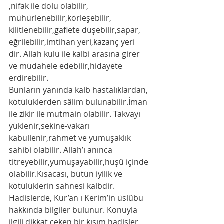
,nifak ile dolu olabilir, 
mühürlenebilir,körleşebilir, 
kilitlenebilir,gaflete düşebilir,sapar, 
eğrilebilir,imtihan yeri,kazanç yeri 
dir. Allah kulu ile kalbi arasına girer 
ve müdahele edebilir,hidayete 
erdirebilir.
Bunların yanında kalb hastalıklardan, 
kötülüklerden sâlim bulunabilir.İman 
ile zikir ile mutmain olabilir. Takvayı 
yüklenir,sekine-vakarı 
kabullenir,rahmet ve yumuşaklık 
sahibi olabilir. Allah’ı anınca 
titreyebilir,yumuşayabilir,huşû içinde 
olabilir.Kısacası, bütün iyilik ve 
kötülüklerin sahnesi kalbdir.
Hadislerde, Kur’an ı Kerim’in üslûbu 
hakkında bilgiler bulunur. Konuyla 
ilgili dikkat çeken bir kısım hadisler 