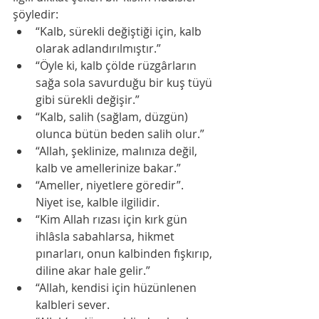
şöyledir:
“Kalb, sürekli değiştiği için, kalb 
olarak adlandırılmıştır.”
“Öyle ki, kalb çölde rüzgârların 
sağa sola savurduğu bir kuş tüyü 
gibi sürekli değişir.”
“Kalb, salih (sağlam, düzgün) 
olunca bütün beden salih olur.”
“Allah, şeklinize, malınıza değil, 
kalb ve amellerinize bakar.”
“Ameller, niyetlere göredir”. 
Niyet ise, kalble ilgilidir.
“Kim Allah rızası için kırk gün 
ihlâsla sabahlarsa, hikmet 
pınarları, onun kalbinden fışkırıp, 
diline akar hale gelir.”
“Allah, kendisi için hüzünlenen 
kalbleri sever.