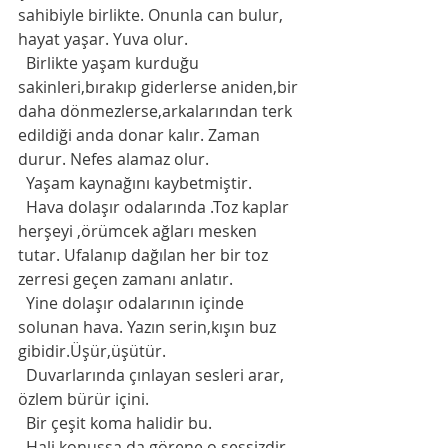
sahibiyle birlikte. Onunla can bulur, 
hayat yaşar. Yuva olur. 
  Birlikte yaşam kurduğu 
sakinleri,bırakıp giderlerse aniden,bir 
daha dönmezlerse,arkalarından terk 
edildiği anda donar kalır. Zaman 
durur. Nefes alamaz olur. 
  Yaşam kaynağını kaybetmiştir. 
  Hava dolaşır odalarında .Toz kaplar 
herşeyi ,örümcek ağları mesken 
tutar. Ufalanıp dağılan her bir toz 
zerresi geçen zamanı anlatır. 
  Yine dolaşır odalarının içinde 
solunan hava. Yazın serin,kışın buz 
gibidir.Üşür,üşütür. 
  Duvarlarında çınlayan sesleri arar, 
özlem bürür içini.
  Bir çeşit koma halidir bu. 
  Hali konuşsa da görene,o sessizdir. 