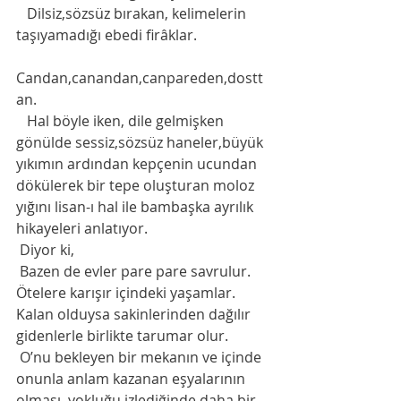
   Dilsiz,sözsüz bırakan, kelimelerin 
taşıyamadığı ebedi firâklar. 
Candan,canandan,canpareden,dostt
an.
   Hal böyle iken, dile gelmişken 
gönülde sessiz,sözsüz haneler,büyük 
yıkımın ardından kepçenin ucundan 
dökülerek bir tepe oluşturan moloz 
yığını lisan-ı hal ile bambaşka ayrılık 
hikayeleri anlatıyor. 
 Diyor ki,
 Bazen de evler pare pare savrulur. 
Ötelere karışır içindeki yaşamlar. 
Kalan olduysa sakinlerinden dağılır 
gidenlerle birlikte tarumar olur.
 O’nu bekleyen bir mekanın ve içinde 
onunla anlam kazanan eşyalarının 
olması, yokluğu izlediğinde daha bir 