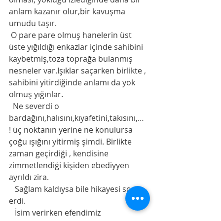
anlam kazanır olur,bir kavuşma 
umudu taşır.  
 O pare pare olmuş hanelerin üst 
üste yığıldığı enkazlar içinde sahibini 
kaybetmiş,toza toprağa bulanmış 
nesneler var.Işıklar saçarken birlikte , 
sahibini yitirdiğinde anlamı da yok 
olmuş yığınlar. 
  Ne severdi o 
bardağını,halısını,kıyafetini,takısını,… 
! üç noktanın yerine ne konulursa 
çoğu ışığını yitirmiş şimdi. Birlikte 
zaman geçirdiği , kendisine 
zimmetlendiği kişiden ebediyyen 
ayrıldı zira. 
   Sağlam kaldıysa bile hikayesi sona 
erdi. 
   İsim verirken efendimiz 