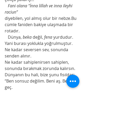
   Fani olana “İnna lillah ve inna ileyhi 
raciun”
diyebilen, yol almış olur bir nebze.Bu 
cümle faniden bakiye ulaşmada bir 
rotadır.
   Dünya, 
beka
 değil, 
fena
 yurdudur.
Yani burası yoklukla yoğrulmuştur.
Ne kadar seversen sev, sonunda 
senden alınır.
Ne kadar sahiplenirsen sahiplen, 
sonunda bırakmak zorunda kalırsın.
Dünyanın bu hali, bize şunu fısıldar:
“Ben sonsuz değilim. Beni aş. Beni 
geç.
Aslolan, benim ardımda gizlidir.”
  Çünkü beka çiçeği ,
ancak yok olmayı bilenlerin 
yurdunda açar.