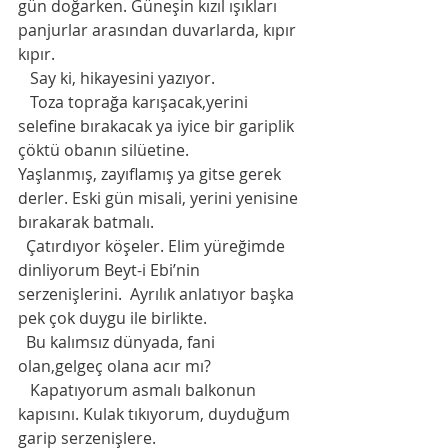
gün doğarken. Güneşin kızıl ışıkları 
panjurlar arasından duvarlarda, kıpır 
kıpır. 
   Say ki, hikayesini yazıyor. 
   Toza toprağa karışacak,yerini 
selefine bırakacak ya iyice bir gariplik 
çöktü obanın silüetine.
Yaşlanmış, zayıflamış ya gitse gerek 
derler. Eski gün misali, yerini yenisine 
bırakarak batmalı.
  Çatırdıyor köşeler. Elim yüreğimde 
dinliyorum Beyt-i Ebi’nin 
serzenişlerini.  Ayrılık anlatıyor başka 
pek çok duygu ile birlikte.
  Bu kalımsız dünyada, fani 
olan,gelgeç olana acır mı?
   Kapatıyorum asmalı balkonun 
kapısını. Kulak tıkıyorum, duyduğum 
garip serzenişlere.