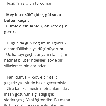
   Fuzûlî mısraları tercüman. 
Mey biter sâkî gider, gül solar 
bülbül kaçar,
  Cümle âlem fanidir, âhirete âşık 
gerek.
   Bugün de gün doğumunu gördük 
elhamdülillah diye düşünüyorum.
  Üç haftayı geçti dünyanın faniliğini 
hatırlatıp, üzerindekileri şöyle bir 
silkelemesinin ardından.
   Fani dünya. -1-Şöyle bir gelip 
geçeriz ya,  bir de bakıp geçermişiz.
   Zira fani kelimesinin bir anlamı da , 
insan gözünün algıladığı ışık 
şiddetiymiş. Yeni öğrendim. Bu mana 
ile bir sürü pencere açıldı zihnimde.