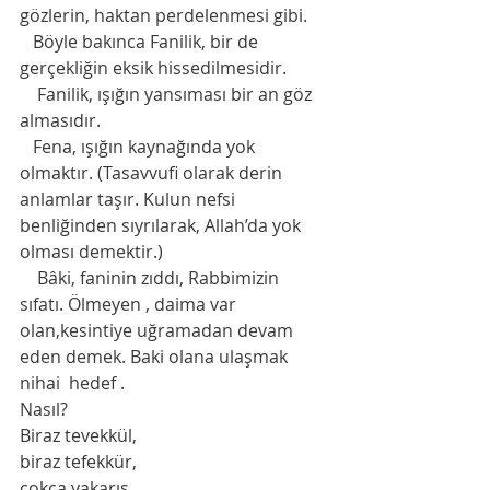
gözlerin, haktan perdelenmesi gibi.
   Böyle bakınca Fanilik, bir de 
gerçekliğin eksik hissedilmesidir.
    Fanilik, ışığın yansıması bir an göz 
almasıdır.
   Fena, ışığın kaynağında yok 
olmaktır. (Tasavvufi olarak derin 
anlamlar taşır. Kulun nefsi 
benliğinden sıyrılarak, Allah’da yok 
olması demektir.)
Bâki, faninin zıddı, Rabbimizin 
sıfatı. Ölmeyen , daima var 
olan,kesintiye uğramadan devam 
eden demek. Baki olana ulaşmak 
nihai  hedef .
Nasıl?
Biraz tevekkül,
biraz tefekkür,
çokça yakarış…