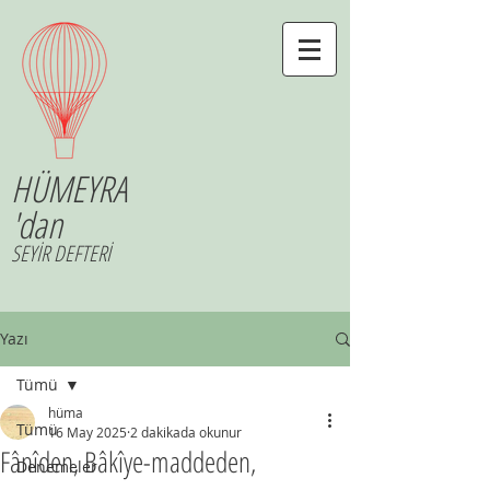
HÜMEYRA
'dan
SEYİR DEFTERİ
Yazı
Tümü
hüma
Tümü
16 May 2025
2 dakikada okunur
Fânîden, Bâkîye-maddeden,
Denemeler