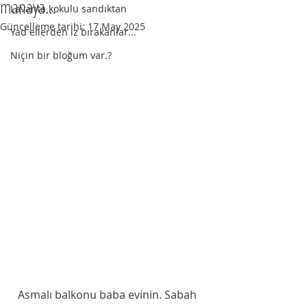
manaya…
Lavanta kokulu sandıktan
Güncelleme tarihi:
17 May 2025
Yad ellerden iz bırakanlar...
Niçin bir bloğum var.?
  Asmalı balkonu baba evinin. Sabah 