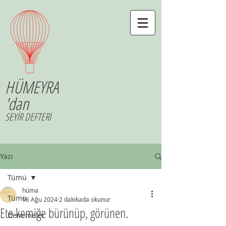
HÜMEYRA
'dan
SEYİR DEFTERİ
Yazı
Tümü
hüma
Tümü
16 Ağu 2024
2 dakikada okunur
Ete kemiğe bürünüp, görünen.
Denemeler