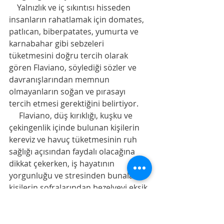
    Yalnızlık ve iç sıkıntısı hisseden 
insanların rahatlamak için domates, 
patlıcan, biberpatates, yumurta ve 
karnabahar gibi sebzeleri 
tüketmesini doğru tercih olarak 
gören Flaviano, söylediği sözler ve 
davranışlarından memnun 
olmayanların soğan ve pırasayı 
tercih etmesi gerektiğini belirtiyor.
     Flaviano, düş kırıklığı, kuşku ve 
çekingenlik içinde bulunan kişilerin 
kereviz ve havuç tüketmesinin ruh 
sağlığı açısından faydalı olacağına 
dikkat çekerken, iş hayatının 
yorgunluğu ve stresinden bunalan 
kişilerin sofralarından bezelyeyi eksik 
etmemeleri gerektiğini vurguluyor. 
Üzerinden endişeyi atamayan ve “her 
an hata yapabilirim” saplantısını 