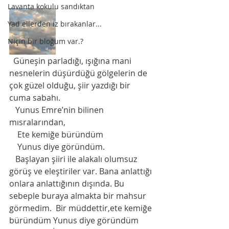
Lavanta kokulu sandıktan
Yad ellerden iz bırakanlar...
Niçin bir bloğum var.?
  Güneşin parladığı, ışığına mani 
nesnelerin düşürdüğü gölgelerin de 
çok güzel olduğu, şiir yazdığı bir 
cuma sabahı.
   Yunus Emre’nin bilinen 
mısralarından,
    Ete kemiğe büründüm
    Yunus diye göründüm.
   Başlayan şiiri ile alakalı olumsuz 
görüş ve eleştiriler var. Bana anlattığı 
onlara anlattığının dışında. Bu 
sebeple buraya almakta bir mahsur 
görmedim.  Bir müddettir,ete kemiğe 
büründüm Yunus diye göründüm 