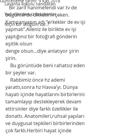
Güncelleme tarihi:
9 Kas 2018
Lavanta kokulu sandıktan
   Bir zarif hanımefendi var tv de 
Yad ellerden iz bırakanlar...
bugünlerde dikkatimi çeken. 
Kampanyanın adı “erkekler de ev işi 
Niçin bir bloğum var.?
yapmalı”.Aileniz ile birlikte ev işi 
yaptığınız bir fotoğrafı gönderin 
eşitlik olsun
denge olsun...diye anlatıyor şirin 
şirin.
    Bu görüntüde beni rahatsız eden 
bir şeyler var. 
    Rabbimiz önce hz ademi 
yarattı,sonra hz Havva’yı. Dünya 
hayatı içinde hayatlarını birbirlerini 
tamamlayıp destekleyerek devam 
ettirsinler diye farklı özellikler ile 
donattı. Anatomileri,ruhsal yapıları 
ve duygusal tepkileri birbirlerinden 
çok farklı.Herbiri hayat içinde 