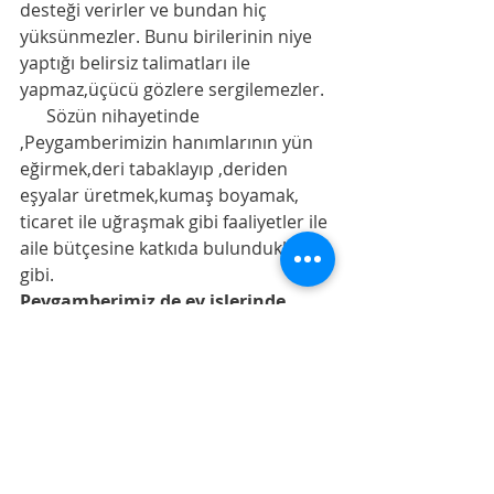
desteği verirler ve bundan hiç 
yüksünmezler. Bunu birilerinin niye 
yaptığı belirsiz talimatları ile 
yapmaz,üçücü gözlere sergilemezler. 
      Sözün nihayetinde 
,Peygamberimizin hanımlarının yün 
eğirmek,deri tabaklayıp ,deriden 
eşyalar üretmek,kumaş boyamak, 
ticaret ile uğraşmak gibi faaliyetler ile 
aile bütçesine katkıda bulundukları 
gibi. 
Peygamberimiz de ev işlerinde 
hanımlarına yardımcı olurdu. 
Elbisesini yamar, ayakkabılarının 
söküklerini diker, ev süpürür; 
deveyi bağlar, yemler, koyunları 
sağar; alış verişi kendisi yapar, 
aldıklarını kendisi taşırdı
...
Denemeler