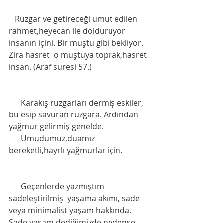
   Rüzgar ve getireceği umut edilen  
rahmet,heyecan ile dolduruyor 
insanın içini. Bir muştu gibi bekliyor. 
Zira hasret  o muştuya toprak,hasret 
insan. (Araf suresi 57.)
      Karakış rüzgarları dermiş eskiler, 
bu esip savuran rüzgara. Ardından 
yağmur gelirmiş genelde. 
      Umudumuz,duamız 
bereketli,hayrlı yağmurlar için.
      Geçenlerde yazmıştım 
sadeleştirilmiş  yaşama akımı, sade 
veya minimalist yaşam hakkında. 
Sade yaşam dediğimizde nedense 