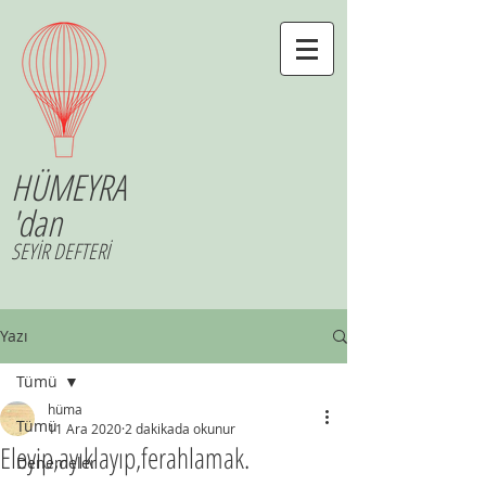
HÜMEYRA
'dan
SEYİR DEFTERİ
Yazı
Tümü
hüma
Tümü
11 Ara 2020
2 dakikada okunur
Eleyip,ayıklayıp,ferahlamak.
Denemeler