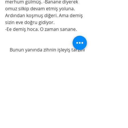
merhum gülmüş. -Banane diyerek 
omuz silkip devam etmiş yoluna. 
Ardından koşmuş diğeri. Ama demiş 
sizin eve doğru gidiyor. 
-Ee demiş hoca. O zaman sanane. 
    Bunun yanında zihnin işleyiş tarzını 
hüsn-ü zan üzerine kurmak da güzel 
bakıp,güzel gördürmeyi,korkuları 
,endişeleri,çirkinlikleri ayıklamayı 
kolaylaştırır. 
    Kulak tıkadığında olumsuz ve çirkin 
seslerin tümüne ,yer açılır hedefe 
doğru yeni bağlantılar oluşur zihinde.
    Ancak peygamberimizin 
buyurduğu gibi, 