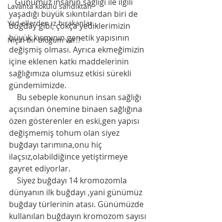
   Günümüz insanın sağlığı ile ilgili 
Lavanta kokulu sandıktan
yaşadığı büyük sıkıntılardan biri de 
Yad ellerden iz bırakanlar...
buğday gibi, çokça yediklerimizin 
büyük kısmının genetik yapısının 
Niçin bir bloğum var.?
değişmiş olması. Ayrıca ekmeğimizin 
içine eklenen katkı maddelerinin 
sağlığımıza olumsuz etkisi sürekli 
gündemimizde.  
    Bu sebeple konunun insan sağlığı 
açısından önemine binaen sağlığına 
özen gösterenler en eski,gen yapısı 
değişmemiş tohum olan siyez 
buğdayı tarımına,onu hiç 
ilaçsız,olabildiğince yetiştirmeye 
gayret ediyorlar. 
    Siyez buğdayı 14 kromozomla 
dünyanın ilk buğdayı ,yani günümüz
buğday türlerinin atası. Günümüzde 
kullanılan buğdayın kromozom sayısı 