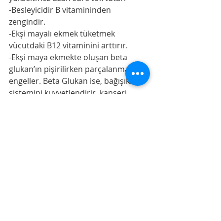
-Besleyicidir B vitamininden 
zengindir. 
-Ekşi mayalı ekmek tüketmek 
vücutdaki B12 vitaminini arttırır.
-Ekşi maya ekmekte oluşan beta 
glukan’ın pişirilirken parçalanmasını 
engeller. Beta Glukan ise, bağışıklık 
sistemini kuvvetlendirir, kanseri 
önlemede yardımcıdır.
Maya alerjileri olanlar bile güvenle 
tüketebilir. 
-Ekşi maya alerji yapmaz. 
-İçine ne koyulduğu bellidir. 
    Ne yerseniz o’sunuz diyorlar ya 
uzmanlar,asıl özelliklerini 
kaybetmiş,bir sürü katkı maddeleri le 
bezenmiş sahte ve bozuk gıda ile 
beslendiği için mi bazı Ademoğlu ile 