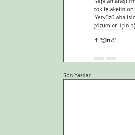
 Yapılan araştırmalar yeryüzündeki orman miktarının artırılması ile korktuğumuz pek 
çok felaketin ön
 Yeryüzü ahalisinin  ortak menfaatini temin eden,doğal işleyişe müdahil olmayan tabii 
çözümler  için a
Son Yazılar