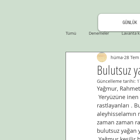
GÜNLÜK
Tümü
Denemeler
Lavanta k
hüma
28 Tem
Bulutsuz 
Güncelleme tarihi:
1
Yağmur, Rahmet 
 Yeryüzüne inen damlalar bulutla birlikte anılır. Bulutsuz yağmur şaşırtır ona 
rastlayanları . 
aleyhisselamın 
zaman zaman rast
bulutsuz yağan 
 Yağmur kesilir bazen yeryüzünden. Eller açılıp duaya durur ahali. En masumları 