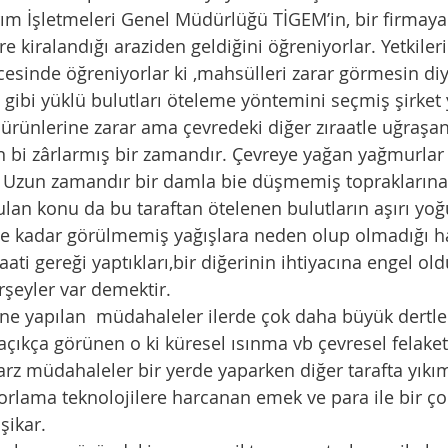
rım İşletmeleri Genel Müdürlüğü TİGEM’in, bir firmay
re kiralandığı araziden geldiğini öğreniyorlar. Yetkileri
cesinde öğreniyorlar ki ,mahsülleri zarar görmesin diy
gibi yüklü bulutları öteleme yöntemini seçmiş şirket ye
 bi zârlarmış bir zamandır. Çevreye yağan yağmurlar 
Uzun zamandır bir damla bie düşmemiş topraklarına
ye kadar görülmemiş yağışlara neden olup olmadığı h
rşeyler var demektir. 
ıkça görünen o ki küresel ısınma vb çevresel felaket
tarz müdahaleler bir yerde yaparken diğer tarafta yıkım
şikar. 