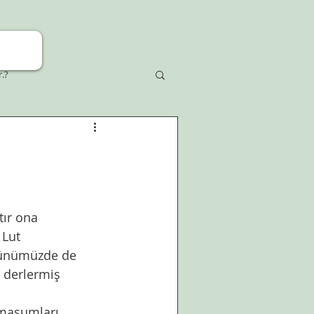
r.?
 Lut 
Günümüzde de 
 derlermiş 