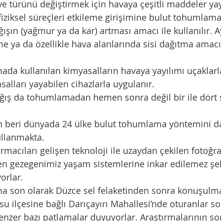
ziksel süreçleri etkileme girişimine bulut tohumlama
ışın (yağmur ya da kar) artması amacı ile kullanılır. A
tme ya da özellikle hava alanlarında sisi dağıtma amacı 
alları yayabilen cihazlarla uygulanır. 
ullanmakta. 
len gezegenimiz yaşam sistemlerine inkar edilemez şe
orlar. 
su ilçesine bağlı Darıçayırı Mahallesi’nde oturanlar 
nzer bazı patlamalar duyuyorlar. Araştırmalarının s