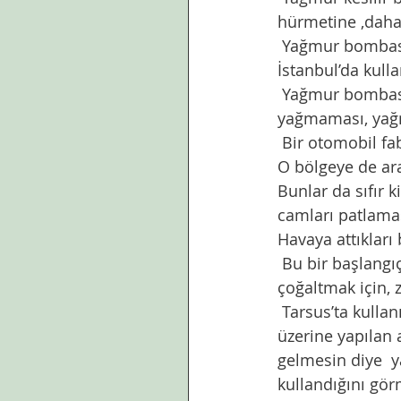
hürmetine ,daha
 Yağmur bombasını duymuşluğumuz vardı. Yağmur duasını demode bulanlar  fi tarihte 
İstanbul’da kull
 Yağmur bombası denen bulut tohumlama teknolojilerinin, yağmur ve dolu 
yağmaması, yağmu
 Bir otomobil fa
O bölgeye de ar
Bunlar da sıfır 
camları patlama
Havaya attıkları
 Bu bir başlangıç olmuş. Çeşitli sebeplerle Allah’ın rahmetini ötelemek , azaltmak veya 
çoğaltmak için, 
 Tarsus’ta kullanılmış mesela. Tarsus’un bir mahallesinden gelen patlama sesleri 
üzerine yapılan 
gelmesin diye  y
kullandığını gör