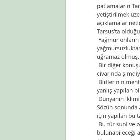
patlamaların Ta
yetiştirilmek üze
açıklamalar neti
Tarsus’ta olduğu 
 Yağmur onların ürünlerine zarar ama çevredeki diğer zıraatle uğraşan sakinler 
yağmursuzluktan
uğramaz olmuş. 
 Bir diğer konuşulan konu da bu taraftan ötelenen bulutların aşırı yoğunlaşıp Düzce ve 
civarında şimdi
 Birilerinin menfaati gereği yaptıkları,bir diğerinin ihtiyacına engel olduğunda orada 
yanlış yapılan bi
 Dünyanın iklimine yapılan  müdahaleler ilerde çok daha büyük dertlere yol açar.  
Sözün sonunda aç
için yapılan bu 
 Bu tür suni ve zorlama teknolojilere harcanan emek ve para ile bir çok tabii çözüm 
bulunabileceği a