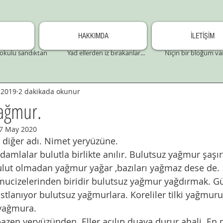
HAKKIMDA
İLETİŞİM
okulu sandıktan
Yad ellerden iz bırakanlar...
Niçin bir bloğum va
 2019
2 dakikada okunur
yağmur.
7 May 2020
diğer adı. Nimet yeryüzüne.
Bulut olmadan yağmur yağar ,bazıları yağmaz dese de. 
mucizelerinden biridir bulutsuz yağmur yağdırmak. 
lanıyor bulutsuz yağmurlara. Koreliler tilki yağmuru
yağmura. 