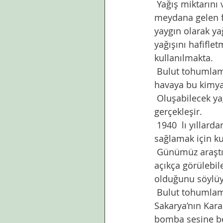
 Yağış miktarını ve türünü değiştirmek için havaya çeşitli maddeler yayılarak bulutlarda 
meydana gelen fi
yaygın olarak yağ
yağışını hafifle
kullanılmakta.
 Bulut tohumlamada kullanılan kimyasalların havaya yayılımı uçaklarla veya yerden 
havaya bu kimyas
 Oluşabilecek yağış da tohumlamadan hemen sonra değil bir ile dört saat sonrasında 
gerçekleşir. 
 1940  lı yıllardan beri dünyada 24 ülke bulut tohumlama yöntemini daha fazla yağış 
sağlamak için k
 Günümüz araştırmacıları gelişen teknoloji ile uzaydan çekilen fotoğraflar sayesinde 
açıkça görülebi
olduğunu söylüy
 Bulut tohumlama son olarak Düzce sel felaketinden sonra konuşulmaya başlandı. 
Sakarya’nın Kara
bomba sesine be