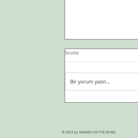
Yorumlar
Bir yorum yazın...
Şehr-i El-Aziz seherinde kıyama
duranlar...
© 2023 by NOMAD ON THE ROAD.