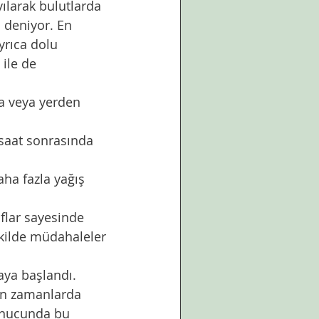
 deniyor. En 
yrıca dolu 
ile de 
kilde müdahaleler 
son zamanlarda 
onucunda bu 