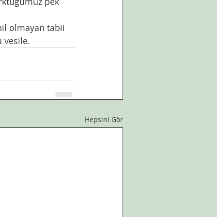
 vesile. 
Hepsini Gör