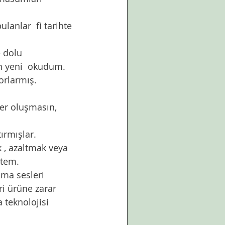
n yeni  okudum. 
orlarmış.
ler oluşmasın, 
ırmışlar. 
tem. 
ri ürüne zarar 
 teknolojisi 