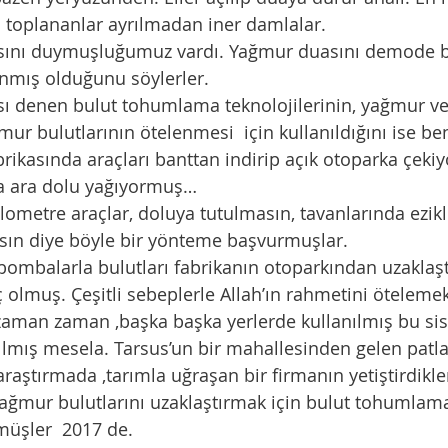
 toplananlar ayrılmadan iner damlalar. 
anmış olduğunu söylerler. 
r bulutlarının ötelenmesi  için kullanıldığını ise be
brikasında araçları banttan indirip açık otoparka çekiy
a ara dolu yağıyormuş…
kilometre araçlar, doluya tutulmasın, tavanlarında ezik
sın diye böyle bir yönteme başvurmuşlar.
 bombalarla bulutları fabrikanın otoparkından uzaklaşt
zaman zaman ,başka başka yerlerde kullanılmış bu sis
araştırmada ,tarımla uğraşan bir firmanın yetiştirdikle
ağmur bulutlarını uzaklaştırmak için bulut tohumlama
müşler  2017 de.