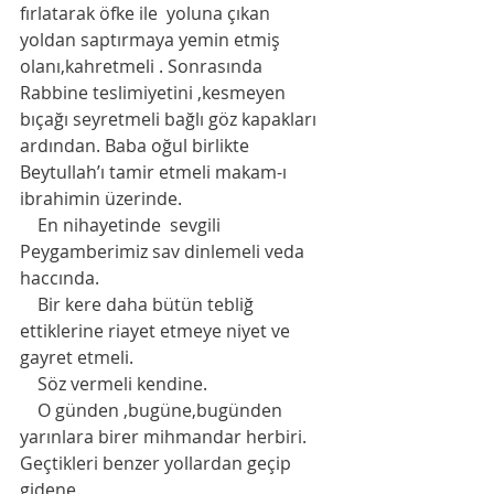
fırlatarak öfke ile  yoluna çıkan  
yoldan saptırmaya yemin etmiş 
olanı,kahretmeli . Sonrasında 
Rabbine teslimiyetini ,kesmeyen 
bıçağı seyretmeli bağlı göz kapakları 
ardından. Baba oğul birlikte 
Beytullah’ı tamir etmeli makam-ı 
ibrahimin üzerinde. 
    En nihayetinde  sevgili  
Peygamberimiz sav dinlemeli veda 
haccında. 
    Bir kere daha bütün tebliğ 
ettiklerine riayet etmeye niyet ve 
gayret etmeli.
    Söz vermeli kendine. 
    O günden ,bugüne,bugünden 
yarınlara birer mihmandar herbiri. 
Geçtikleri benzer yollardan geçip 
gidene.