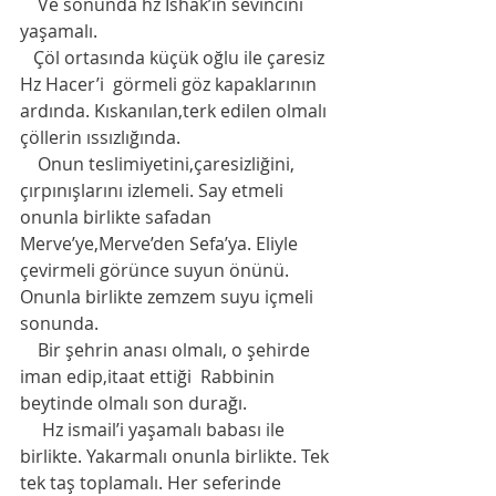
    Ve sonunda hz İshak’ın sevincini 
yaşamalı. 
   Çöl ortasında küçük oğlu ile çaresiz 
Hz Hacer’i  görmeli göz kapaklarının 
ardında. Kıskanılan,terk edilen olmalı 
çöllerin ıssızlığında. 
    Onun teslimiyetini,çaresizliğini, 
çırpınışlarını izlemeli. Say etmeli 
onunla birlikte safadan 
Merve’ye,Merve’den Sefa’ya. Eliyle 
çevirmeli görünce suyun önünü. 
Onunla birlikte zemzem suyu içmeli 
sonunda. 
    Bir şehrin anası olmalı, o şehirde 
iman edip,itaat ettiği  Rabbinin  
beytinde olmalı son durağı. 
     Hz ismail’i yaşamalı babası ile 
birlikte. Yakarmalı onunla birlikte. Tek 
tek taş toplamalı. Her seferinde 