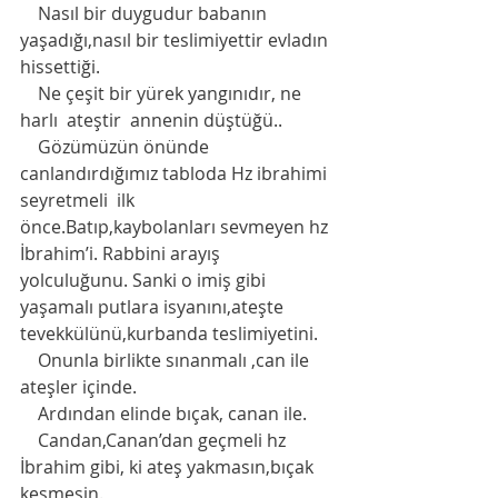
    Nasıl bir duygudur babanın 
yaşadığı,nasıl bir teslimiyettir evladın 
hissettiği.
    Ne çeşit bir yürek yangınıdır, ne 
harlı  ateştir  annenin düştüğü.. 
    Gözümüzün önünde 
canlandırdığımız tabloda Hz ibrahimi 
seyretmeli  ilk 
önce.Batıp,kaybolanları sevmeyen hz 
İbrahim’i. Rabbini arayış 
yolculuğunu. Sanki o imiş gibi 
yaşamalı putlara isyanını,ateşte 
tevekkülünü,kurbanda teslimiyetini. 
    Onunla birlikte sınanmalı ,can ile 
ateşler içinde. 
    Ardından elinde bıçak, canan ile. 
    Candan,Canan’dan geçmeli hz 
İbrahim gibi, ki ateş yakmasın,bıçak 
kesmesin. 