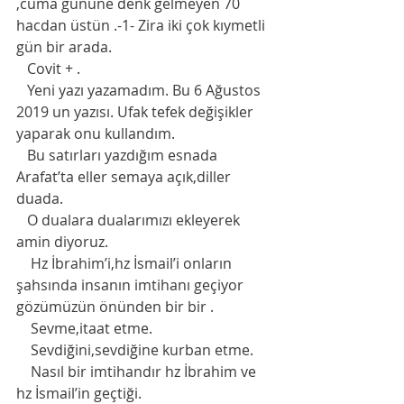
,cuma gününe denk gelmeyen 70 
hacdan üstün .-1- Zira iki çok kıymetli 
gün bir arada. 
   Covit + .
   Yeni yazı yazamadım. Bu 6 Ağustos 
2019 un yazısı. Ufak tefek değişikler 
yaparak onu kullandım. 
   Bu satırları yazdığım esnada 
Arafat’ta eller semaya açık,diller 
duada. 
   O dualara dualarımızı ekleyerek 
amin diyoruz. 
    Hz İbrahim’i,hz İsmail’i onların 
şahsında insanın imtihanı geçiyor 
gözümüzün önünden bir bir . 
    Sevme,itaat etme.
    Sevdiğini,sevdiğine kurban etme.
    Nasıl bir imtihandır hz İbrahim ve 
hz İsmail’in geçtiği. 