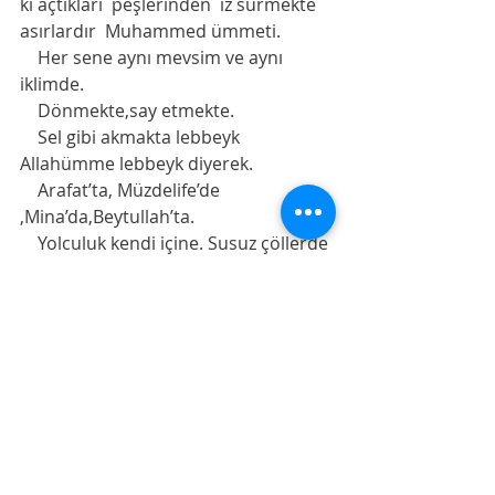
ki açtıkları  peşlerinden  iz sürmekte 
asırlardır  Muhammed ümmeti. 
    Her sene aynı mevsim ve aynı 
iklimde. 
    Dönmekte,say etmekte. 
    Sel gibi akmakta lebbeyk 
Allahümme lebbeyk diyerek. 
    Arafat’ta, Müzdelife’de 
,Mina’da,Beytullah’ta. 
    Yolculuk kendi içine. Susuz çöllerde 
kendi iklimine yolculuk. 
    Yedi dönüş,yedi say. 
    Yedi nefs mertebesi. 
     Dolaşmış,kördüğüm olmuş ne 
varsa içinde gide -gele,döne döne 
çözmeli teker teker. 
  Ne varsa nefs-i emmarenin 
emrettiği geride bırakmalı. Kendi 
şeytanını taşlamalı damarlarında 