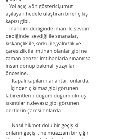
   Yol açıçı,yön gösterici,umut 
aşılayan,hedefe ulaştıran birer çıkış 
kapısı gibi.
   İnandım dediğinde iman ile,sevdim 
dediğinde  sevdiği ile sınanalar, 
kıskançlık ile,korku ile,yalnızlık ve 
çaresizlik ile imtihan olanlar gibi ne 
zaman benzer imtihanlarla sınanırsa 
insan dönüp bakmalı yüzyıllar 
öncesine.  
     Kapalı kapıların anahtarı onlarda. 
    İçinden çıkılmaz gibi görünen 
labirentlerin,düğüm düğüm olmuş 
sıkıntıların,devasız gibi görünen 
dertlerin çaresi onlarda. 
     Nasıl hikmet dolu bir geçiş ki 
onların geçişi , ne muazzam bir çığır 