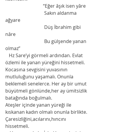
                                “Eğer âşık isen yâre
                                 Sakın aldanma 
ağyare
                                 Düş İbrahim gibi 
nâre
                                 Bu gülşende yanan 
olmaz”
   Hz Sare’yi görmeli ardından. Evlat 
özlemi ile yanan yüreğini hissetmeli. 
Kocasına sevgisini yuvasının 
mutluluğunu yaşamalı. Onunla 
beklemeli senelerce. Her ay bir umut 
büyütmeli gönlünde,her ay ümitsizlik 
batağında boğulmalı. 
Ateşler içinde yanan yüreği ile 
kıskanan kadın olmalı onunla birlikte. 
Çaresizliğini,acılarını,hıncını 
hissetmeli. 