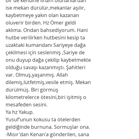
bir de kendine ilham olunanlardan 
ise mekan dürülür,mekanlar aşılır, 
kaybetmeye yakın olan kazanan 
oluverir birden. Hz Ömer geldi 
aklıma. Ondan bahsediyorum. Hani 
hutbe verilirken hutbesini kesip ta 
uzaktaki kumandanı Sariyeye dağa 
çekilmesi için seslenmiş ,Sariye de 
onu duyup dağa çekilip kaybetmekte 
olduğu savaşı kazanmıştı. Şahitleri 
var. Olmuş,yaşanmış. Allah 
dilemiş,lütfetmiş,vesile etmiş. Mekan 
dürülmüş. Biri görmüş 
kilometrelerce ötesini,biri işitmiş o 
mesafeden sesini. 
Ya hz Yakup. 
Yusuf’unun kokusu ta ötelerden 
geldiğinde burnuna. Sormuşlar ona. 
-Mısır'dan Kenan'a gönderilen, sana 