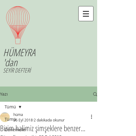
HÜMEYRA
'dan
SEYİR DEFTERİ
Yazı
Tümü
hüma
Tümü
26 Eyl 2018
2 dakikada okunur
Bizim halimiz şimşeklere benzer...
Denemeler