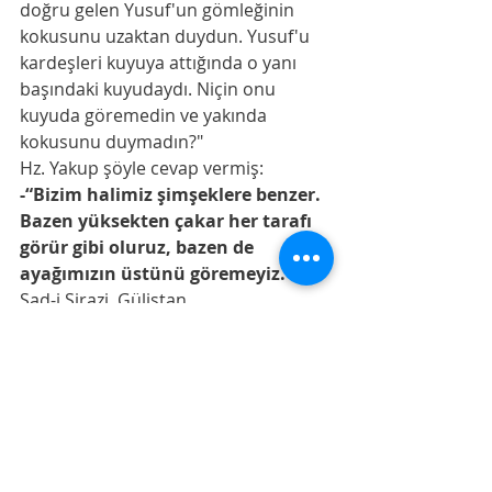
doğru gelen Yusuf'un gömleğinin 
kokusunu uzaktan duydun. Yusuf'u 
kardeşleri kuyuya attığında o yanı 
başındaki kuyudaydı. Niçin onu 
kuyuda göremedin ve yakında 
kokusunu duymadın?"
Hz. Yakup şöyle cevap vermiş:
-“Bizim halimiz şimşeklere benzer. 
Bazen yüksekten çakar her tarafı 
görür gibi oluruz, bazen de 
ayağımızın üstünü göremeyiz."
Şad-i Şirazi. Gülistan. 
Deniz,deli dalgalar,bir ufak yengeç,hz 
Ömer,hz Yakub. Bugünkü seyrimiz de 
böyle. 
Sonbahar yüzünü gösterdi 
buralarda. Hoşgeldi Sefa’lar getirdi.
Gününüz güzel geçsin inş. 
Denemeler