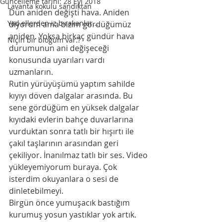
Güncelleme tarihi:
28 Eyl 2018
Lavanta kokulu sandıktan
Dün aniden değişti hava. Aniden 
Yad ellerden iz bırakanlar...
diyorum ama bizim gördüğümüz 
aniden. Yoksa birkaç gündür hava 
Niçin bir bloğum var.?
durumunun ani değişeceği 
konusunda uyarıları vardı 
uzmanların. 
Rutin yürüyüşümü yaptım sahilde 
kıyıyı döven dalgalar arasında. Bu 
sene gördüğüm en yüksek dalgalar 
kıyıdaki evlerin bahçe duvarlarına 
vurduktan sonra tatlı bir hışırtı ile 
çakıl taşlarının arasından geri 
çekiliyor. İnanılmaz tatlı bir ses. Video 
yükleyemiyorum buraya. Çok 
isterdim okuyanlara o sesi de 
dinletebilmeyi. 
Birgün önce yumuşacık bastığım 
kurumuş yosun yastıklar yok artık. 