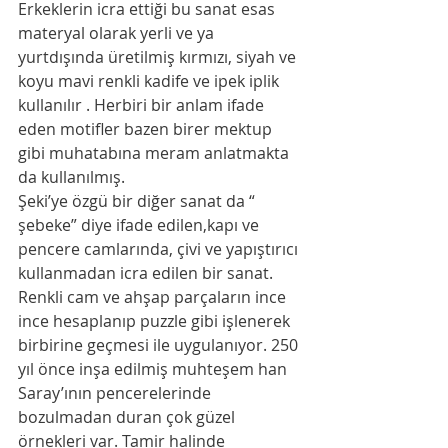
Erkeklerin icra ettiği bu sanat esas 
materyal olarak yerli ve ya 
yurtdışında üretilmiş kırmızı, siyah ve 
koyu mavi renkli kadife ve ipek iplik 
kullanılır . Herbiri bir anlam ifade 
eden motifler bazen birer mektup 
gibi muhatabına meram anlatmakta 
da kullanılmış. 
Şeki’ye özgü bir diğer sanat da “ 
şebeke” diye ifade edilen,kapı ve 
pencere camlarında, çivi ve yapıştırıcı 
kullanmadan icra edilen bir sanat. 
Renkli cam ve ahşap parçaların ince 
ince hesaplanıp puzzle gibi işlenerek 
birbirine geçmesi ile uygulanıyor. 250 
yıl önce inşa edilmiş muhteşem han 
Saray’ının pencerelerinde 
bozulmadan duran çok güzel 
örnekleri var. Tamir halinde 