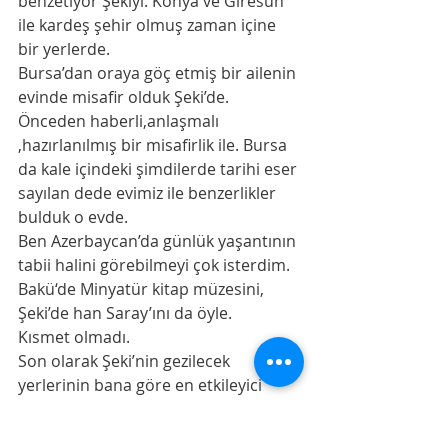
benzetiyor Şekiyi. Konya ve Giresun 
ile kardeş şehir olmuş zaman içine 
bir yerlerde. 
Bursa’dan oraya göç etmiş bir ailenin 
evinde misafir olduk Şeki’de. 
Önceden haberli,anlaşmalı 
,hazırlanılmış bir misafirlik ile. Bursa 
da kale içindeki şimdilerde tarihi eser 
sayılan dede evimiz ile benzerlikler 
bulduk o evde. 
Ben Azerbaycan’da günlük yaşantının 
tabii halini görebilmeyi çok isterdim. 
Bakü‘de Minyatür kitap müzesini, 
Şeki’de han Saray’ını da öyle. 
Kısmet olmadı. 
Son olarak Şeki’nin gezilecek 
yerlerinin bana göre en etkileyici 
olanı olan , Kervansaray ile bitireyim 
sözü. Yukarı kervansaray asır önce 