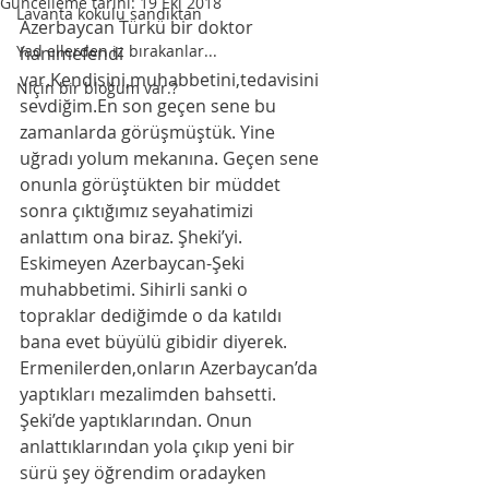
Güncelleme tarihi:
19 Eki 2018
Lavanta kokulu sandıktan
Azerbaycan Türkü bir doktor 
Yad ellerden iz bırakanlar...
hanımefendi 
var.Kendisini,muhabbetini,tedavisini 
Niçin bir bloğum var.?
sevdiğim.En son geçen sene bu 
zamanlarda görüşmüştük. Yine 
uğradı yolum mekanına. Geçen sene 
onunla görüştükten bir müddet 
sonra çıktığımız seyahatimizi 
anlattım ona biraz. Şheki’yi. 
Eskimeyen Azerbaycan-Şeki 
muhabbetimi. Sihirli sanki o 
topraklar dediğimde o da katıldı 
bana evet büyülü gibidir diyerek. 
Ermenilerden,onların Azerbaycan’da 
yaptıkları mezalimden bahsetti. 
Şeki’de yaptıklarından. Onun 
anlattıklarından yola çıkıp yeni bir 
sürü şey öğrendim oradayken 