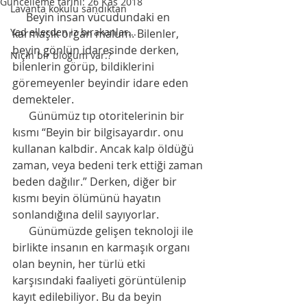
Güncelleme tarihi:
26 Kas 2018
Lavanta kokulu sandıktan
     Beyin insan vücudundaki en 
Yad ellerden iz bırakanlar...
karmaşık organ malum. Bilenler, 
beyin gönlün idaresinde derken, 
Niçin bir bloğum var.?
bilenlerin görüp, bildiklerini 
göremeyenler beyindir idare eden 
demekteler. 
      Günümüz tıp otoritelerinin bir 
kısmı “Beyin bir bilgisayardır. onu 
kullanan kalbdir. Ancak kalp öldüğü 
zaman, veya bedeni terk ettiği zaman 
beden dağılır.” Derken, diğer bir 
kısmı beyin ölümünü hayatın 
sonlandığına delil sayıyorlar. 
      Günümüzde gelişen teknoloji ile 
birlikte insanın en karmaşık organı 
olan beynin, her türlü etki 
karşısındaki faaliyeti görüntülenip 
kayıt edilebiliyor. Bu da beyin 