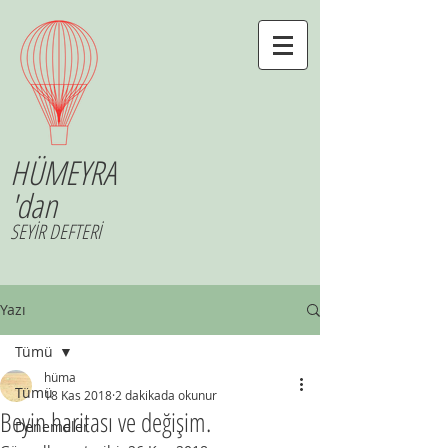
HÜMEYRA
'dan
SEYİR DEFTERİ
Yazı
Tümü
hüma
Tümü
18 Kas 2018
2 dakikada okunur
Beyin haritası ve değişim.
Denemeler