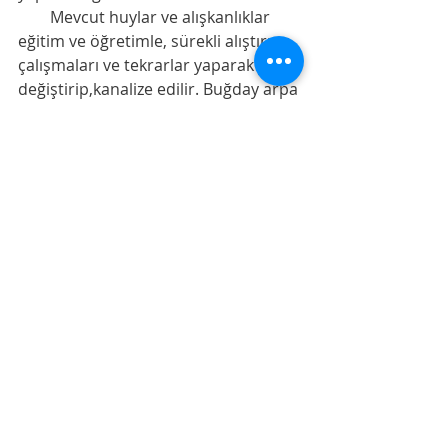
        Mevcut huylar ve alışkanlıklar 
eğitim ve öğretimle, sürekli alıştırma 
çalışmaları ve tekrarlar yaparak yön 
değiştirip,kanalize edilir. Buğday arpa 
olmaz ama buğdayın kalitesini 
yükseltmek veya geliştirmek her 
zaman mümkün olur.
        Beyin haritasını değiştirmek,yeni 
bağlantılar oluşturabilmek için 
dikkatli bir şekilde 
odaklanmak,hedeflediğin noktada 
tekrar ve pratik yapmak yanında 
beslenme,uyku düzeni gibi sağlıklı 
yaşam kriterlerine dikkat etmek 
önemli unsurlardır.
Denemeler