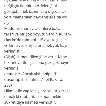
uygulamada ortaya çıkar. Görüneni 
değil,görünenin perdelediğini 
görüp,bilmek bazen sıra dışı olarak 
yorumlanabilen davranışlara da yol 
açar. 
Maddi ve manevi alemlere bakan 
tarafı ve bir çok boyutu vardır. Kuran-
ı kerîm’de tahmini 115 ayette geçer 
ve kime verilmişse ona pek çok hayr 
verilmiştir. 
(Allah)hikmeti dilediğine verir. Kime 
hikmet verilmişse, ona pek çok hayır 
verilmiş 
demektir. Ancak akıl sahipleri 
düşünüp ibret alırlar.” (el-Bakara, 
269)
Hikmet ile yapılan işlere şükür gerekli 
olmalı ki rabbimiz Lokman hekime 
şükret diye hikmeti vermiştir. 