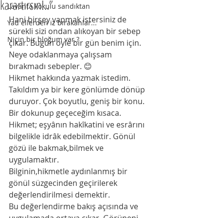
karartırsın!..”
Lavanta kokulu sandıktan
Hani birşey yapmak istersiniz de 
Yad ellerden iz bırakanlar...
sürekli sizi ondan alıkoyan bir sebep 
Niçin bir bloğum var.?
çıkar. Bugün öyle bir gün benim için. 
Neye odaklanmaya çalışsam 
bırakmadı sebepler. 😊
Hikmet hakkında yazmak istedim. 
Takıldım ya bir kere gönlümde dönüp 
duruyor. Çok boyutlu, geniş bir konu. 
Bir dokunup geçeceğim kısaca. 
Hikmet; eşyânın hakîkatini ve esrârını 
bilgelikle idrâk edebilmektir. Gönül 
gözü ile bakmak,bilmek ve 
uygulamaktır. 
Bilginin,hikmetle aydınlanmış bir 
gönül süzgecinden geçirilerek 
değerlendirilmesi demektir. 
Bu değerlendirme bakış açısında ve 