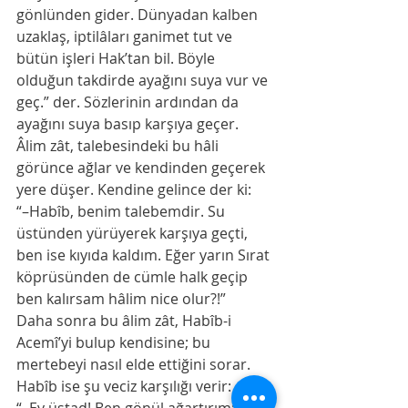
gönlünden gider. Dünyadan kalben 
uzaklaş, iptilâları ganimet tut ve 
bütün işleri Hak’tan bil. Böyle 
olduğun takdirde ayağını suya vur ve 
geç.” der. Sözlerinin ardından da 
ayağını suya basıp karşıya geçer.
Âlim zât, talebesindeki bu hâli 
görünce ağlar ve kendinden geçerek 
yere düşer. Kendine gelince der ki:
“–Habîb, benim talebemdir. Su 
üstünden yürüyerek karşıya geçti, 
ben ise kıyıda kaldım. Eğer yarın Sırat 
köprüsünden de cümle halk ge­çip 
ben kalırsam hâlim nice olur?!”
Daha sonra bu âlim zât, Habîb-i 
Acemî’yi bulup kendisine; bu 
mertebeyi nasıl elde ettiğini sorar. 
Habîb ise şu veciz karşılığı verir: