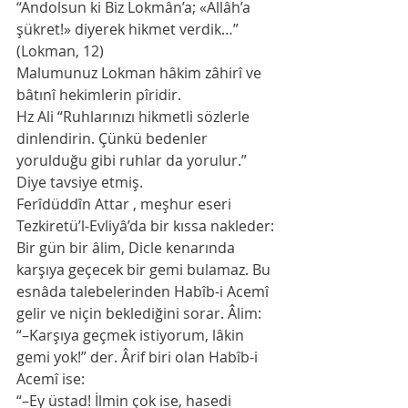
“Andolsun ki Biz Lokmân’a; «Allâh’a 
şükret!» diyerek hikmet verdik…” 
(Lokman, 12)
Malumunuz Lokman hâkim zâhirî ve 
bâtınî hekimlerin pîridir.
Hz Ali “Ruhlarınızı hikmetli sözlerle 
dinlendirin. Çünkü bedenler 
yorulduğu gibi ruhlar da yorulur.” 
Diye tavsiye etmiş. 
Ferîdüddîn Attar , meşhur eseri 
Tezkiretü’l-Evliyâ’da bir kıssa nakleder:
Bir gün bir âlim, Dicle kenarında 
karşıya geçecek bir gemi bulamaz. Bu 
esnâda talebelerinden Habîb-i Acemî 
gelir ve niçin beklediğini sorar. Âlim:
“–Karşıya geçmek istiyorum, lâkin 
gemi yok!” der. Ârif biri olan Habîb-i 
Acemî ise:
“–Ey üstad! İlmin çok ise, hasedi 