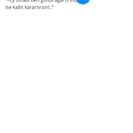
“–Ey üstad! Ben gönül ağartırım; sen 
ise kağıt karartırsın!..”
Yorgun ruhlarımıza bir nefeslik 
ferahlık olsun. 
Lavanta kokulu sandıktan
Son Yazılar
Hepsini Gör