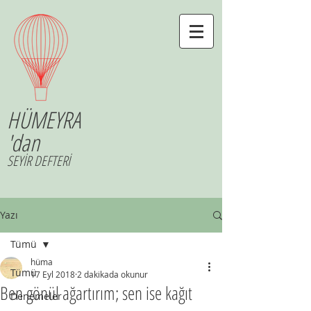
HÜMEYRA
'dan
SEYİR DEFTERİ
Yazı
Tümü
hüma
Tümü
17 Eyl 2018
2 dakikada okunur
Ben gönül ağartırım; sen ise kağıt
Denemeler