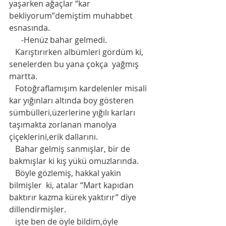
yaşarken ağaçlar “kar 
bekliyorum”demiştim muhabbet 
esnasında. 
      -Henüz bahar gelmedi.
   Karıştırırken albümleri gördüm ki, 
senelerden bu yana çokça  yağmış 
martta.
   Fotoğraflamışım kardelenler misali 
kar yığınları altında boy gösteren 
sümbülleri,üzerlerine yığılı karları 
taşımakta zorlanan manolya 
çiçeklerini,erik dallarını. 
   Bahar gelmiş sanmışlar, bir de 
bakmışlar ki kış yükü omuzlarında. 
   Böyle gözlemiş, hakkal yakin 
bilmişler  ki, atalar “Mart kapıdan 
baktırır kazma kürek yaktırır” diye 
dillendirmişler. 
   işte ben de öyle bildim,öyle 