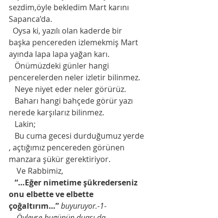
sezdim,öyle bekledim Mart karını 
Sapanca’da. 
  Oysa ki, yazılı olan kaderde bir 
başka pencereden izlemekmiş Mart 
ayında lapa lapa yağan karı.
   Önümüzdeki günler hangi 
pencerelerden neler izletir bilinmez. 
   Neye niyet eder neler görürüz. 
   Baharı hangi bahçede görür yazı 
nerede karşılarız bilinmez.
   Lakin;
   Bu cuma gecesi durduğumuz yerde 
, açtığımız pencereden görünen 
manzara şükür gerektiriyor. 
    Ve Rabbimiz,
“…Eğer nimetime şükrederseniz 
onu elbette ve elbette 
çoğaltırım…”
buyuruyor.-1-
    Öyleyse bugünün duası da,