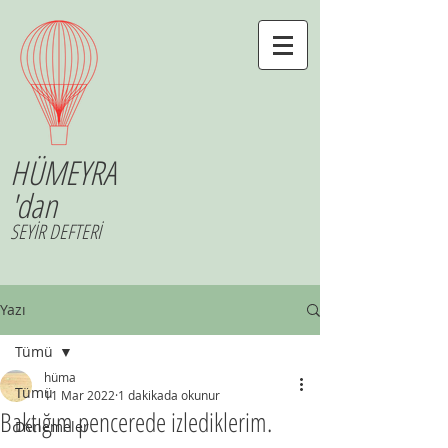
HÜMEYRA
'dan
SEYİR DEFTERİ
Yazı
Tümü
hüma
Tümü
11 Mar 2022
1 dakikada okunur
Baktığım pencerede izlediklerim.
Denemeler