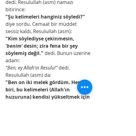
dedi. Resulullah (asm) namazı 
bitirince:
"Şu kelimeleri hanginiz söyledi?"
diye sordu. Cemaat bir müddet 
sessiz kaldı, Resulullah (asm):
"Kim söylediyse çekinmesin, 
'benim'
 desin; zira fena bir şey 
söylemiş değil."
 dedi. Bunun üzerine 
adam:
"Ben, ey Allah'ın Resulü!"
 dedi. 
Resulullah (asm) da:
"Ben on iki melek gördüm. Her 
biri, bu kelimeleri (Allah'ın 
huzuruna) kendisi yükseltmek için 
koşuşmuşlardı."
 [Müslim, Mesacid 
149, (600); Ebu Davud, Salat 121]