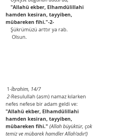
"Allahü ekber, Elhamdülillahi 
hamden kesiran, tayyiben, 
mübareken fihi."-2-
    Şükrümüzü arttır ya rab. 
     Olsun. 
 1-
İbrahim, 14/7
 2-
Resulullah (asm) namaz kılarken 
nefes nefese bir adam geldi ve:
"Allahü ekber, Elhamdülillahi 
hamden kesiran, tayyiben, 
mübareken fihi." 
(Allah büyüktür, çok 
temiz ve mübarek hamdler Allah'adır!)