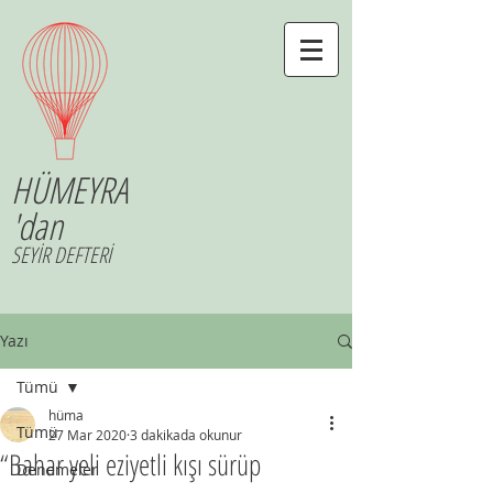
HÜMEYRA
'dan
SEYİR DEFTERİ
Yazı
Tümü
hüma
Tümü
27 Mar 2020
3 dakikada okunur
“Bahar yeli eziyetli kışı sürüp
Denemeler