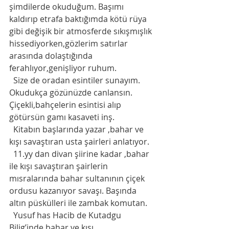
şimdilerde okuduğum. Başımı 
kaldırıp etrafa baktığımda kötü rüya 
gibi değişik bir atmosferde sıkışmışlık 
hissediyorken,gözlerim satırlar 
arasında dolaştığında 
ferahlıyor,genişliyor ruhum. 
  Size de oradan esintiler sunayım. 
Okudukça gözünüzde canlansın. 
Çiçekli,bahçelerin esintisi alıp 
götürsün gamı kasaveti inş. 
  Kitabın başlarında yazar ,bahar ve 
kışı savaştıran usta şairleri anlatıyor.
  11.yy dan divan şiirine kadar ,bahar 
ile kışı savaştıran şairlerin 
mısralarında bahar sultanının çiçek 
ordusu kazanıyor savaşı. Başında 
altın püskülleri ile zambak komutan. 
  Yusuf has Hacib de Kutadgu 
Bilig’inde bahar ve kışı 