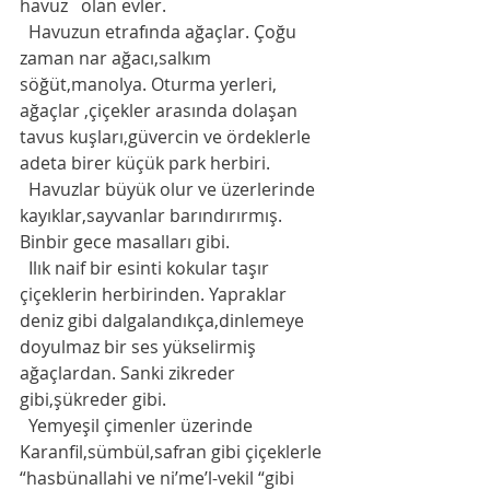
havuz   olan evler.
  Havuzun etrafında ağaçlar. Çoğu 
zaman nar ağacı,salkım 
söğüt,manolya. Oturma yerleri, 
ağaçlar ,çiçekler arasında dolaşan 
tavus kuşları,güvercin ve ördeklerle 
adeta birer küçük park herbiri. 
  Havuzlar büyük olur ve üzerlerinde 
kayıklar,sayvanlar barındırırmış. 
Binbir gece masalları gibi. 
  Ilık naif bir esinti kokular taşır 
çiçeklerin herbirinden. Yapraklar 
deniz gibi dalgalandıkça,dinlemeye  
doyulmaz bir ses yükselirmiş 
ağaçlardan. Sanki zikreder 
gibi,şükreder gibi. 
  Yemyeşil çimenler üzerinde 
Karanfil,sümbül,safran gibi çiçeklerle 
“hasbünallahi ve ni’me’l-vekil “gibi 