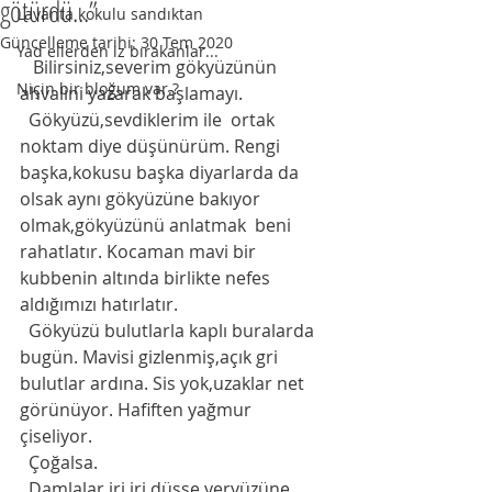
götürdü...”
Lavanta kokulu sandıktan
Güncelleme tarihi:
30 Tem 2020
Yad ellerden iz bırakanlar...
   Bilirsiniz,severim gökyüzünün 
Niçin bir bloğum var.?
ahvalini yazarak başlamayı. 
  Gökyüzü,sevdiklerim ile  ortak 
noktam diye düşünürüm. Rengi 
başka,kokusu başka diyarlarda da 
olsak aynı gökyüzüne bakıyor 
olmak,gökyüzünü anlatmak  beni 
rahatlatır. Kocaman mavi bir 
kubbenin altında birlikte nefes 
aldığımızı hatırlatır.
  Gökyüzü bulutlarla kaplı buralarda 
bugün. Mavisi gizlenmiş,açık gri 
bulutlar ardına. Sis yok,uzaklar net 
görünüyor. Hafiften yağmur 
çiseliyor. 
  Çoğalsa.
  Damlalar iri iri düşse yeryüzüne. 