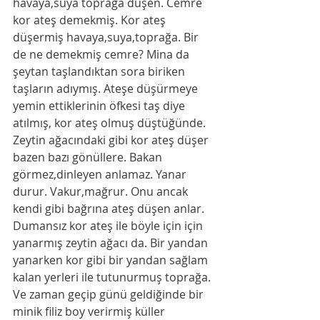
havaya,suya toprağa düşen. Cemre 
kor ateş demekmiş. Kor ateş 
düşermiş havaya,suya,toprağa. Bir 
de ne demekmiş cemre? Mina da 
şeytan taşlandıktan sora biriken 
taşların adıymış. Ateşe düşürmeye 
yemin ettiklerinin öfkesi taş diye 
atılmış, kor ateş olmuş düştüğünde.
Zeytin ağacındaki gibi kor ateş düşer 
bazen bazı gönüllere. Bakan 
görmez,dinleyen anlamaz. Yanar 
durur. Vakur,mağrur. Onu ancak 
kendi gibi bağrına ateş düşen anlar.
Dumansız kor ateş ile böyle için için 
yanarmış zeytin ağacı da. Bir yandan 
yanarken kor gibi bir yandan sağlam 
kalan yerleri ile tutunurmuş toprağa. 
Ve zaman geçip günü geldiğinde bir 
minik filiz boy verirmiş küller 