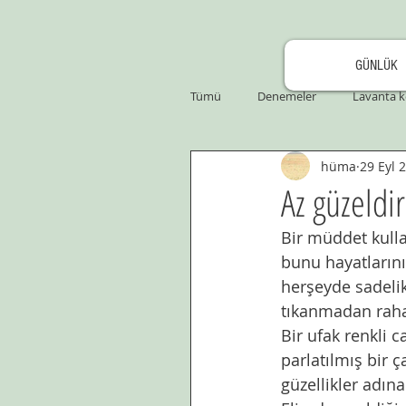
GÜNLÜK
Tümü
Denemeler
Lavanta k
hüma
29 Eyl 
Az güzeldir
Bir müddet kulla
bunu hayatlarını
herşeyde sadelik
tıkanmadan raha
Bir ufak renkli c
parlatılmış bir
güzellikler adına