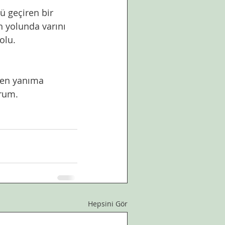
ü geçiren bir 
h yolunda varını 
olu. 
yen yanıma 
rum. 
Hepsini Gör