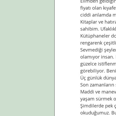
Elimden geldiğince
fiyatı olan kıya
ciddi anlamda m
Kitaplar ve hatı
sahibim. Ufaklık
Kütüphaneler dol
rengarenk çeşitli
Sevmediği şeyle
olamıyor insan. 
güzelce istiflen
görebiliyor. Ben
Üç günlük dünyad
Son zamanların 
Maddi ve manevi 
yaşam sürmek ola
Şimdilerde pek ç
okuduğumuz. Bun