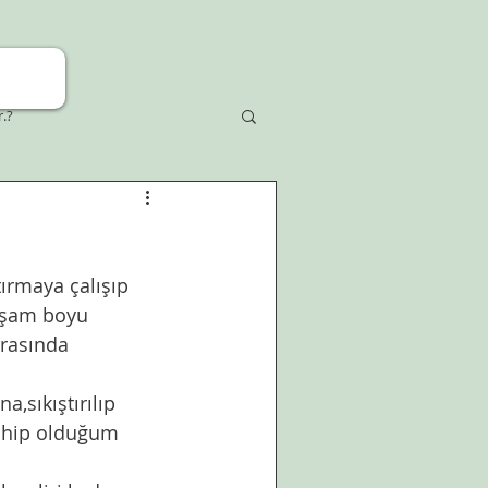
r.?
ırmaya çalışıp 
aşam boyu 
rasında 
a,sıkıştırılıp 
sahip olduğum 