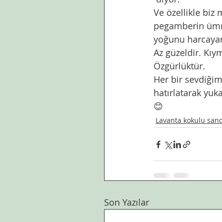
Ve özellikle biz
pegamberin ümmet
yoğunu harcayar
Az güzeldir. Kıym
Özgürlüktür. 
Her bir sevdiğim
hatırlatarak yuk
😊
Lavanta kokulu san
Son Yazılar