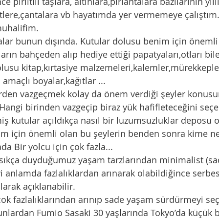
 pırıltılı taşlara, altınlara,pırlantalara bazılarının yıll
fetlere,çantalara vb hayatımda yer vermemeye çalıştım.
uhalifim. 
ralar bunun dışında. Kutular dolusu benim için önemli ı
ların bahçeden alıp hediye ettiği papatyaları,otları bil
usu kitap,kırtasiye malzemeleri,kalemler,mürekkepler 
 amaçlı boyalar,kağıtlar ...
rden vazgeçmek kolay da önem verdiği şeyler konusu
Hangi birinden vazgeçip biraz yük hafifleteceğini seç
miş kutular açıldıkça nasıl bir luzumsuzluklar deposu
im için önemli olan bu şeylerin benden sonra kime ne
a Bir yolcu için çok fazla...
sıkça duyduğumuz yaşam tarzlarından minimalist (sad
anlamda fazlalıklardan arınarak olabildiğince serbes
rak açıklanabilir. 
ok fazlalıklarından arınıp sade yaşam sürdürmeyi seç
lardan Fumio Sasaki 30 yaşlarında Tokyo’da küçük bi