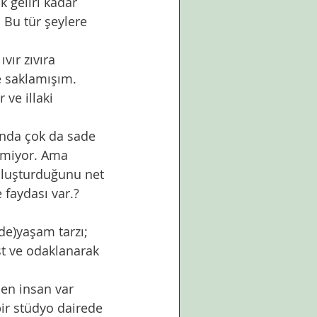
ık geliri kadar 
 Bu tür şeylere 
vır zıvıra 
e saklamışım. 
ve illaki 
nda çok da sade 
emiyor. Ama 
 oluşturduğunu net 
 faydası var.?
e)yaşam tarzı;
t ve odaklanarak 
en insan var 
r stüdyo dairede 