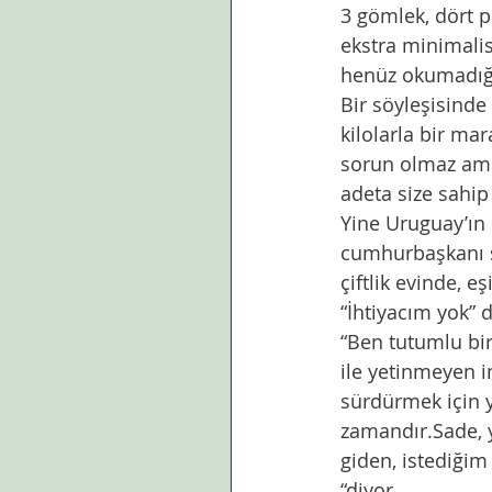
3 gömlek, dört p
ekstra minimalis
henüz okumadığ
Bir söyleşisinde
kilolarla bir ma
sorun olmaz ama 
adeta size sahi
Yine Uruguay’ın 
cumhurbaşkanı se
çiftlik evinde, e
“İhtiyacım yok” 
“Ben tutumlu bir 
ile yetinmeyen i
sürdürmek için y
zamandır.Sade, y
giden, istediğim
“diyor. 