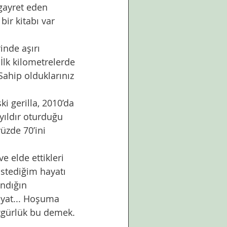
gayret eden 
ir kitabı var 
inde aşırı 
İlk kilometrelerde 
Sahip olduklarınız 
 gerilla, 2010’da 
yıldır oturduğu 
üzde 70’ini 
e elde ettikleri 
stediğim hayatı 
ndığın 
ayat... Hoşuma 
özgürlük bu demek.