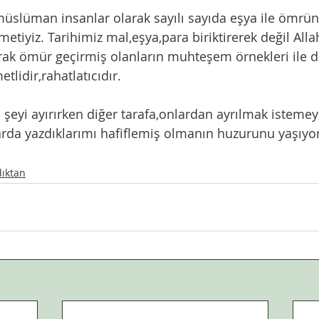
 müslüman insanlar olarak sayılı sayıda eşya ile ömrün
iyiz. Tarihimiz mal,eşya,para biriktirerek değil Alla
ak ömür geçirmiş olanların muhteşem örnekleri ile d
etlidir,rahatlatıcıdır.
 şeyi ayırırken diğer tarafa,onlardan ayrılmak isteme
arda yazdıklarımı hafiflemiş olmanın huzurunu yaşıyo
dıktan