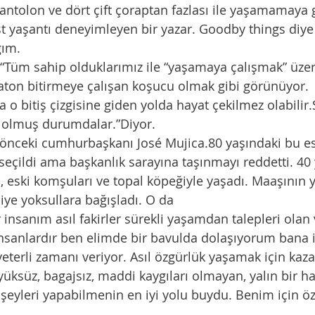
antolon ve dört çift çoraptan fazlası ile yaşamamaya 
t yaşantı deneyimleyen bir yazar. Goodby things diye b
ım.
 “Tüm sahip olduklarımız ile “yaşamaya çalışmak” üzer
raton bitirmeye çalışan koşucu olmak gibi görünüyor.  
o bitiş çizgisine giden yolda hayat çekilmez olabilir.
p olmuş durumdalar.”Diyor. 
önceki cumhurbaşkanı José Mujica.80 yaşındaki bu eski
çildi ama başkanlık sarayına taşınmayı reddetti. 40 
şi, eski komşuları ve topal köpeğiyle yaşadı. Maaşının y
diye yoksullara bağışladı. O da 
insanım asıl fakirler sürekli yaşamdan talepleri olan v
nsanlardır ben elimde bir bavulda dolaşıyorum bana i
eterli zamanı veriyor. Asıl özgürlük yaşamak için kaza
üksüz, bagajsız, maddi kaygıları olmayan, yalın bir h
 şeyleri yapabilmenin en iyi yolu buydu. Benim için 