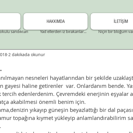
HAKKIMDA
İLETİŞİM
okulu sandıktan
Yad ellerden iz bırakanlar...
Niçin bir bloğum va
2018
2 dakikada okunur
.
nılmayan nesneleri hayatlarından bir şekilde uzaklaşt
n gayesi haline getirenler  var. Onlardanım bende. Y
 tercih edenlerdenim. Çevremdeki enerjinin eşyalar a
tça akabilmesi önemli benim için. 
ama,denizin yıkayıp güneşin beyazlattığı bir dal paçasın
 çamur topağına kıymet yükleyip anlamlandırabilirim 
. 