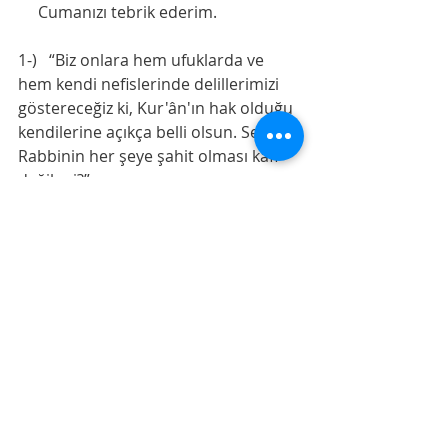
     Cumanızı tebrik ederim.
1-)   “Biz onlara hem ufuklarda ve 
hem kendi nefislerinde delillerimizi 
göstereceğiz ki, Kur'ân'ın hak olduğu 
kendilerine açıkça belli olsun. Senin 
Rabbinin her şeye şahit olması kafi 
değil mi?”
(Fussilet, 53)
2-) ’Allah’ım! Yaratılışımı güzel kıldığın 
gibi ahlâkımı da güzel kıl.’ (Taberânî, 
Kitâbu’d-Duâ, Bâbu’l-Kavl İnde’n-
Nazar Fi’l-Mir’âti, c.2, s.983, 
h.no:404
)