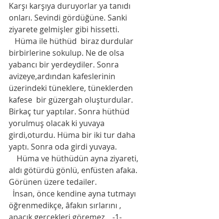
Karşı karşıya duruyorlar ya tanıdı 
onları. Sevindi gördüğüne. Sanki 
ziyarete gelmişler gibi hissetti.
   Hüma ile hüthüd  biraz durdular 
birbirlerine sokulup. Ne de olsa 
yabancı bir yerdeydiler. Sonra 
avizeye,ardından kafeslerinin 
üzerindeki tüneklere, tüneklerden 
kafese  bir güzergah oluşturdular. 
Birkaç tur yaptılar. Sonra hüthüd 
yorulmuş olacak ki yuvaya 
girdi,oturdu. Hüma bir iki tur daha 
yaptı. Sonra oda girdi yuvaya.
    Hüma ve hüthüdün ayna ziyareti, 
aldı götürdü gönlü, enfüsten afaka. 
Görünen üzere tedailer.
  İnsan, önce kendine ayna tutmayı 
öğrenmedikçe, âfakın sırlarını , 
apaçık gerçekleri göremez.   -1-