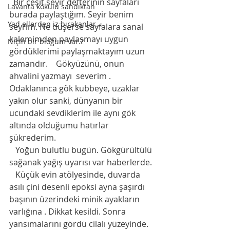
  Bir çeşit seyir defterinin sayfaları 
Lavanta kokulu sandıktan
burada paylaştığım. Seyir benim 
Yad ellerden iz bırakanlar...
seyrim. Ne düşerse sayfalara sanal 
kalemimden paylaşmayı uygun 
Niçin bir bloğum var.?
gördüklerimi paylaşmaktayım uzun 
zamandır.    Gökyüzünü, onun  
ahvalini yazmayı  severim . 
Odaklanınca gök kubbeye, uzaklar 
yakın olur sanki, dünyanın bir 
ucundaki sevdiklerim ile aynı gök 
altında olduğumu hatırlar 
şükrederim.
   Yoğun bulutlu bugün. Gökgürültülü 
sağanak yağış uyarısı var haberlerde.
   Küçük evin atölyesinde, duvarda 
asılı çini desenli epoksi ayna şaşırdı 
başının üzerindeki minik ayakların 
varlığına . Dikkat kesildi. Sonra 
yansımalarını gördü cilalı yüzeyinde. 