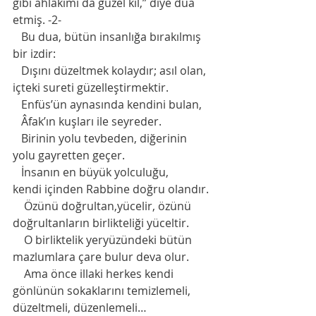
gibi ahlâkımı da güzel kıl,” diye dua 
etmiş. -2-
   Bu dua, bütün insanlığa bırakılmış 
bir izdir:
   Dışını düzeltmek kolaydır; asıl olan, 
içteki sureti güzelleştirmektir.
   Enfüs’ün aynasında kendini bulan,
   Âfak’ın kuşları ile seyreder.
   Birinin yolu tevbeden, diğerinin 
yolu gayretten geçer.
   İnsanın en büyük yolculuğu,
kendi içinden Rabbine doğru olandır.
    Özünü doğrultan,yücelir, özünü 
doğrultanların birlikteliği yüceltir.
    O birliktelik yeryüzündeki bütün 
mazlumlara çare bulur deva olur.
    Ama önce illaki herkes kendi 
gönlünün sokaklarını temizlemeli, 
düzeltmeli, düzenlemeli…