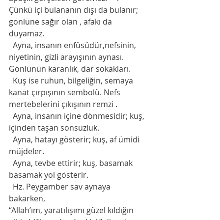
Çünkü içi bulananın dışı da bulanır; 
gönlüne sağır olan , afakı da 
duyamaz.
  Ayna, insanın enfüsüdür,nefsinin, 
niyetinin, gizli arayışının aynası. 
Gönlünün karanlık, dar sokakları.
  Kuş ise ruhun, bilgeliğin, semaya 
kanat çırpışının sembolü. Nefs 
mertebelerini çıkışının remzi .
  Ayna, insanın içine dönmesidir; kuş, 
içinden taşan sonsuzluk.
  Ayna, hatayı gösterir; kuş, af ümidi 
müjdeler.
  Ayna, tevbe ettirir; kuş, basamak 
basamak yol gösterir.
  Hz. Peygamber sav aynaya 
bakarken,
“Allah’ım, yaratılışımı güzel kıldığın 