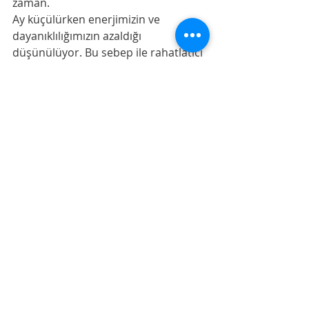
zaman.
Ay küçülürken enerjimizin ve 
dayanıklılığımızın azaldığı 
düşünülüyor. Bu sebep ile rahatlatıcı 
banyolar ve spor,vitamin ve mineral 
alımı,epilasyon ve saçlar uzamasın 
isteniyorsa saç kestirmek için uygun 
zaman deniliyor. Dolunay ve izleyen 
küçülme günlerinde yapılan 
ameliyatlar daha başarılı oluyor ve 
hızlı iyileşiyor. 
Yapacağımız işlerde bu etkilere de bir 
göz atmakta fayda var görünüyor. 
Sağlıklı günler hepimize.💚
Denemeler