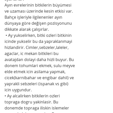
Ayın evrelerinin bitkilerin büyümesi 
ve uzaması üzerinde kesin etkisi var. 
Bahçe işleriyle ilgilenenler ayın 
dünyaya göre değişen pozisyonunu 
dikkate alarak çalışırlar. 
 • Ay yukselirken, bitki ozleri bitkinin 
icinde yukselir bu da yapraklanmayi 
hizlandirir. Cimler,sebzeler,laleler, 
agaclar, ic mekan bitkileri bu 
avatajdan dolayi daha hizli buyur. Bu 
donem tohumlari ekmek, sulu meyve 
elde etmek icin asilama yapmak, 
cicek(karnibahar ve engibar dahil) ve 
yaprakli sebzeleri (ispanak vs gibi) 
icin uygundur.
• Ay alcalirken bitkilerin ozleri 
topraga dogru yakinlasir. Bu 
donemde topraga iliskin islemeler 