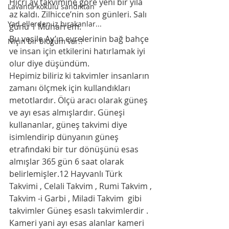
Hicri ay takvimine göre yeni bir yıla 
Lavanta kokulu sandıktan
az kaldı. Zilhicce’nin son günleri. Salı 
Yad ellerden iz bırakanlar...
günü 1 Muharrem. 
Bu vesile Ay’ın evrelerinin bağ bahçe 
Niçin bir bloğum var.?
ve insan için etkilerini hatırlamak iyi 
olur diye düşündüm. 
Hepimiz biliriz ki takvimler insanların 
zamanı ölçmek için kullandıkları 
metotlardır. Ölçü aracı olarak güneş 
ve ayı esas almışlardır. Güneşi 
kullananlar, güneş takvimi diye 
isimlendirip dünyanın güneş 
etrafındaki bir tur dönüşünü esas 
almışlar 365 gün 6 saat olarak 
belirlemişler.12 Hayvanlı Türk 
Takvimi , Celali Takvim , Rumi Takvim , 
Takvim -i Garbi , Miladi Takvim  gibi 
takvimler Güneş esaslı takvimlerdir .
Kameri yani ayı esas alanlar kameri 