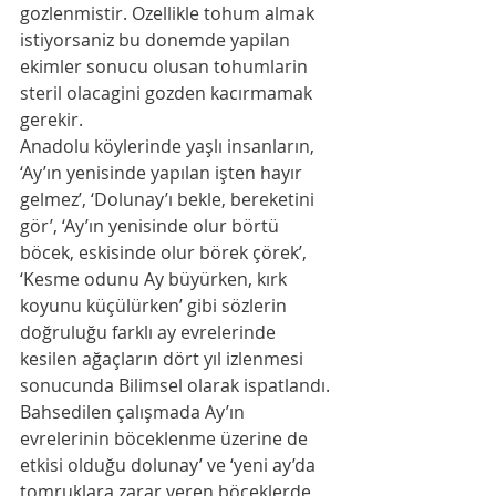
gozlenmistir. Ozellikle tohum almak 
istiyorsaniz bu donemde yapilan 
ekimler sonucu olusan tohumlarin 
steril olacagini gozden kacırmamak 
gerekir. 
Anadolu köylerinde yaşlı insanların, 
‘Ay’ın yenisinde yapılan işten hayır 
gelmez’, ‘Dolunay’ı bekle, bereketini 
gör’, ‘Ay’ın yenisinde olur börtü 
böcek, eskisinde olur börek çörek’, 
‘Kesme odunu Ay büyürken, kırk 
koyunu küçülürken’ gibi sözlerin 
doğruluğu farklı ay evrelerinde 
kesilen ağaçların dört yıl izlenmesi 
sonucunda Bilimsel olarak ispatlandı. 
Bahsedilen çalışmada Ay’ın 
evrelerinin böceklenme üzerine de 
etkisi olduğu dolunay’ ve ‘yeni ay’da 
tomruklara zarar veren böceklerde 