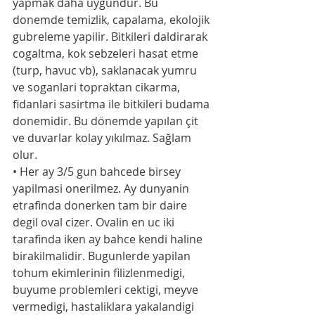
yapmak daha uygundur. Bu 
donemde temizlik, capalama, ekolojik 
gubreleme yapilir. Bitkileri daldirarak 
cogaltma, kok sebzeleri hasat etme 
(turp, havuc vb), saklanacak yumru 
ve soganlari topraktan cikarma, 
fidanlari sasirtma ile bitkileri budama 
donemidir. Bu dönemde yapılan çit 
ve duvarlar kolay yıkılmaz. Sağlam 
olur. 
• Her ay 3/5 gun bahcede birsey 
yapilmasi onerilmez. Ay dunyanin 
etrafinda donerken tam bir daire 
degil oval cizer. Ovalin en uc iki 
tarafinda iken ay bahce kendi haline 
birakilmalidir. Bugunlerde yapilan 
tohum ekimlerinin filizlenmedigi, 
buyume problemleri cektigi, meyve 
vermedigi, hastaliklara yakalandigi 