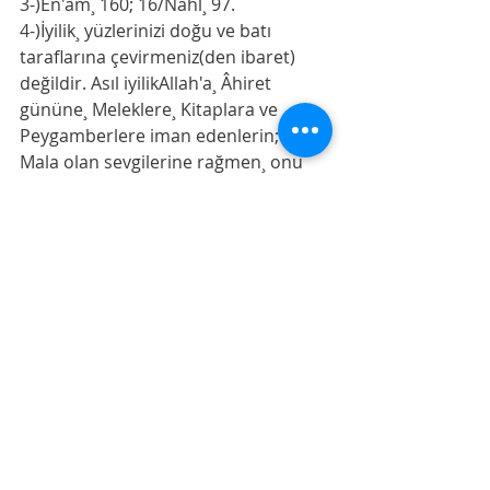
3-)En'âm¸ 160; 16/Nahl¸ 97.
4-)İyilik¸ yüzlerinizi doğu ve batı 
taraflarına çevirmeniz(den ibaret) 
değildir. Asıl iyilikAllah'a¸ Âhiret 
gününe¸ Meleklere¸ Kitaplara ve 
Peygamberlere iman edenlerin;
Mala olan sevgilerine rağmen¸ onu 
yakınlara¸ yetimlere¸ yoksullara¸ 
yolda kalmışa¸ (ihtiyacından dolayı) 
isteyene ve (özgürlükleri için) 
kölelere verenlerin;
Namazı dosdoğru kılan¸ zekâtı veren¸ 
antlaşma yaptıklarında sözlerini 
yerine getirenlerin ve zorda¸ 
hastalıkta ve savaşın kızıştığı 
zamanlarda (direnip) sabredenlerin 
tutum ve davranışlarıdır. İşte bunlar¸ 
doğru olanlardır. İşte bunlar¸ Allah'a 
karşı gelmekten sakınanların ta 