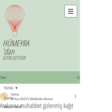
HÜMEYRA
'dan
SEYİR DEFTERİ
Yazı
Tümü
hüma
Tümü
6 Oca 2023
5 dakikada okunur
Aralarına muhabbet gizlenmiş kağıt
Denemeler