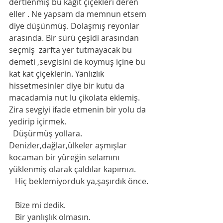
dertlenmiş bu kağıt çiçekleri deren 
eller . Ne yapsam da memnun etsem 
diye düşünmüş. Dolaşmış reyonlar 
arasında. Bir sürü çeşidi arasından 
seçmiş  zarfta yer tutmayacak bu 
demeti ,sevgisini de koymuş içine bu 
kat kat çiçeklerin. Yanlızlık 
hissetmesinler diye bir kutu da 
macadamia nut lu çikolata eklemiş. 
Zira sevgiyi ifade etmenin bir yolu da 
yedirip içirmek. 
  Düşürmüş yollara. 
Denizler,dağlar,ülkeler aşmışlar 
kocaman bir yüreğin selamını 
yüklenmiş olarak çaldılar kapımızı.
   Hiç beklemiyorduk ya,şaşırdık önce. 
   Bize mi dedik. 
   Bir yanlışlık olmasın. 