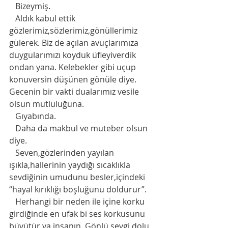
   Bizeymiş. 
   Aldık kabul ettik 
gözlerimiz,sözlerimiz,gönüllerimiz 
gülerek. Biz de açılan avuçlarımıza  
duygularımızı koyduk üfleyiverdik 
ondan yana. Kelebekler gibi uçup 
konuversin düşünen gönüle diye. 
Gecenin bir vakti dualarımız vesile 
olsun mutluluğuna. 
   Gıyabında. 
   Daha da makbul ve muteber olsun 
diye. 
   Seven,gözlerinden yayılan 
ışıkla,hallerinin yaydığı sıcaklıkla 
sevdiğinin umudunu besler,içindeki 
“hayal kırıklığı boşluğunu doldurur”.
   Herhangi bir neden ile içine korku 
girdiğinde en ufak bi ses korkusunu 
büyütür ya insanın. Gönlü sevgi dolu 