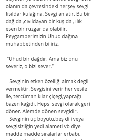
olanın da çevresindeki herşey sevgi 
fısıldar kulağına. Sevgi anlatır. Bu bir 
dağ da ,cıvıldayan bir kuş da , ılık 
esen bir rüzgar da olabilir. 
Peygamberimizin Uhud dağına 
muhabbetinden biliriz. 
 “Uhud bir dağdır. Ama biz onu 
severiz, o bizi sever.”
   Sevginin etken özelliği almak değil 
vermektir. Sevgisini verir her vesile 
ile, tercüman kılar çiçeği,yaprağı 
bazen kağıdı. Hepsi sevgi olarak geri 
döner. Alemde dönen sevgidir. 
   Sevginin üç boyutu,beş dili veya 
sevgisizliğin yedi alameti vb diye   
madde madde sıralarlar erbabı. 