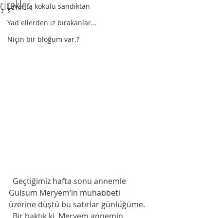
çiçekler.
Lavanta kokulu sandıktan
Yad ellerden iz bırakanlar...
Niçin bir bloğum var.?
  Geçtiğimiz hafta sonu annemle 
Gülsüm Meryem’in muhabbeti 
üzerine düştü bu satırlar günlüğüme.
  Bir baktık ki, Meryem annemin 