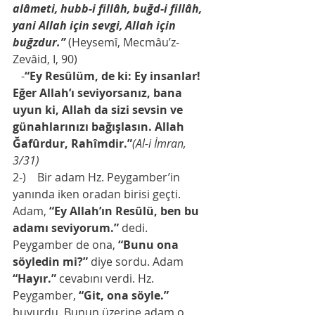
alâmeti, hubb-i fillâh, buğd-i fillâh, 
yani Allah için sevgi, Allah için 
buğzdur.”
 (Heysemî, Mecmâu’z-
Zevâid, I, 90)
   -
“Ey Resûlüm, de ki: Ey insanlar! 
Eğer Allah’ı seviyorsanız, bana 
uyun ki, Allah da sizi sevsin ve 
günahlarınızı bağışlasın. Allah 
Ğafûrdur, Rahîmdir.”
(Al-i İmran, 
3/31)
2-)    Bir adam Hz. Peygamber’in 
yanında iken oradan birisi geçti. 
Adam, 
“Ey Allah’ın Resûlü, ben bu 
adamı seviyorum.”
 dedi. 
Peygamber de ona,
 “Bunu ona 
söyledin mi?”
 diye sordu. Adam 
“Hayır.” 
cevabını verdi. Hz. 
Peygamber, 
“Git, ona söyle.”
buyurdu. Bunun üzerine adam o 