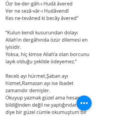
Özr be-der-gâh-ı Hudâ âvered
Ver ne sezâ-vâr-ı Hudâvendî
Kes ne-tevâned ki becây âvered”
“Kulun kendi kusurundan dolayı 
Allah’ın dergâhında özür dilemesi en 
iyisidir.
Yoksa, hiç kimse Allah’a olan borcunu 
layık olduğu şekilde ödeyemez.”
Receb ayı hürmet,Şaban ayı 
hizmet,Ramazan ayı ise ibadet 
zamanıdır demişler.
Okuyup yazmak güzel ama hesap, ne 
bildiğinden değil ne yaptığından… 
diye bir güzel cümle okumuştum bir 
yerde. Bilmek insanı,bildiği ile amel 
etmekle mükellef kılar.