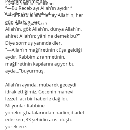
Peygamberimiz sav,
Lavanta kokulu sandıktan
“—Bu Receb ayı Allah’ın ayıdır.”
Yad ellerden iz bırakanlar...
“—Yâ Rasûlallah! Her ay Allah’ın, her 
gün Allah’ın, yer
Niçin bir bloğum var.?
Allah’ın, gök Allah’ın, dünya Allah’ın, 
ahiret Allah’ın; yâni ne demek bu?” 
Diye sormuş yanındakiler.
“—Allah’ın mağfiretinin cûşa geldiği 
aydır. Rabbimiz rahmetinin, 
mağfiretinin kapılarını açıyor bu 
ayda...”buyurmuş.
Allah’ın ayında, mübarek geceydi 
idrak ettiğimiz. Gecenin manevi 
lezzeti acı bir haberle dağıldı. 
Milyonlar Rabbine 
yönelmiş,hatalarından nadim,ibadet 
ederken ,33 şehidin acısı düştü 
yüreklere.