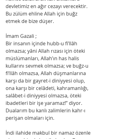
devletimiz en ağır cezayı verecektir. 
Bu zülüm ehline Allah için buğz 
etmek de bize düşer.
İmam Gazali ;
Bir insanın içinde hubb-u fi’llâh 
olmazsa; yâni Allah rızası için öteki 
müslümanları, Allah’ın has halis 
kullarını sevmek olmazsa; ve buğz-u 
fi’llâh olmazsa, Allah düşmanlarına 
karşı da bir gayret-i diniyyesi olup, 
ona karşı bir celâdeti, kahramanlığı, 
salâbet-i diniyyesi olmazsa, öteki 
ibadetleri bir işe yaramaz!” diyor.
Dualarım bu kanlı zalimlerin kahr-ı 
perişan olmaları için.
İndi ilahide makbul bir namaz özenle 