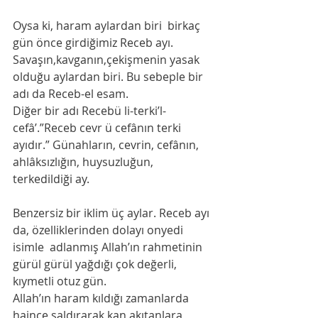
Oysa ki, haram aylardan biri  birkaç  
gün önce girdiğimiz Receb ayı. 
Savaşın,kavganın,çekişmenin yasak 
olduğu aylardan biri. Bu sebeple bir 
adı da Receb-el esam.
Diğer bir adı Recebü li-terki’l-
cefâ’.”Receb cevr ü cefânın terki 
ayıdır.” Günahların, cevrin, cefânın, 
ahlâksızlığın, huysuzluğun, 
terkedildiği ay.
Benzersiz bir iklim üç aylar. Receb ayı 
da, özelliklerinden dolayı onyedi 
isimle  adlanmış Allah’ın rahmetinin 
gürül gürül yağdığı çok değerli, 
kıymetli otuz gün.
Allah’ın haram kıldığı zamanlarda 
haince saldırarak kan akıtanlara 