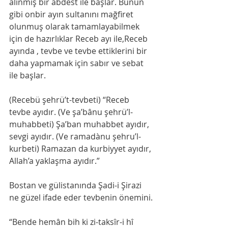
alınmış bir abdest ile başlar. Bunun 
gibi onbir ayın sultanını mağfiret 
olunmuş olarak tamamlayabilmek 
için de hazırlıklar Receb ayı ile,Receb 
ayında , tevbe ve tevbe ettiklerini bir 
daha yapmamak için sabır ve sebat 
ile başlar.
(Recebü şehrü’t-tevbeti) “Receb 
tevbe ayıdır. (Ve şa’bânu şehrü’l-
muhabbeti) Şa’ban muhabbet ayıdır, 
sevgi ayıdır. (Ve ramadànu şehru’l-
kurbeti) Ramazan da kurbiyyet ayıdır, 
Allah’a yaklaşma ayıdır.”
Bostan ve gülistanında Şadi-i Şirazi 
ne güzel ifade eder tevbenin önemini.
“Bende hemân bih ki zi-taksîr-i hî